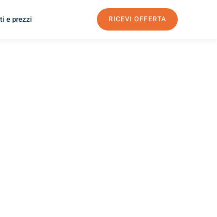
i e prezzi
RICEVI OFFERTA