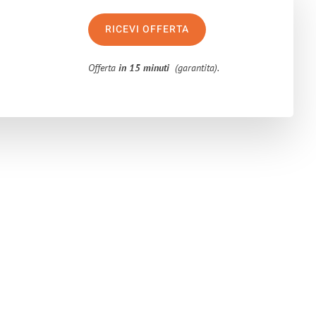
RICEVI OFFERTA
Offerta
in 15 minuti
(garantita).