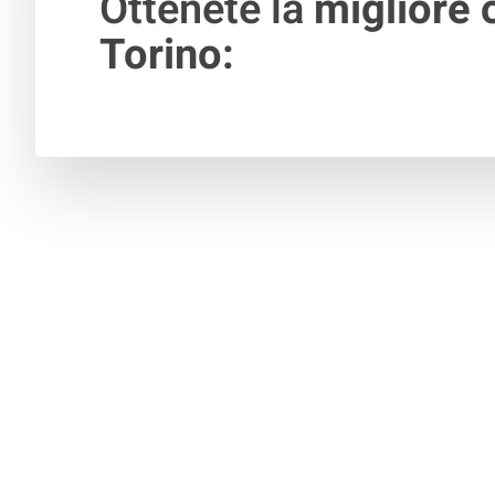
Ottenete la
migliore o
Torino: