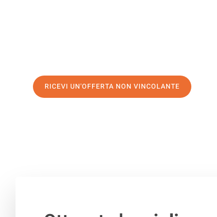
Torino
Piccoli traslochi a Torino può essere così facile! Prova i
prima classe
e assicurati i
migliori prezzi a Torino
. Rich
preventivo personalizzato e fate il primo passo:
RICEVI UN'OFFERTA NON VINCOLANTE
100% non vincolante
– Risposta garantita
entro 15 minuti
.