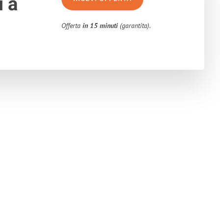
i a
Offerta
in 15 minuti
(garantita).