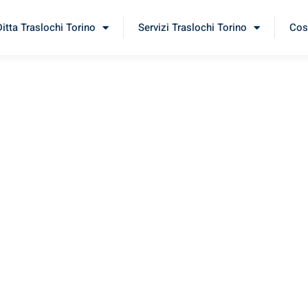
Ditta Traslochi Torino
Servizi Traslochi Torino
Cost