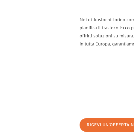
Noi di Traslochi Torino co
pianifica il trasloco. Ecco
offrirti soluzioni su misura
in tutta Europa, garantiamo 
RICEVI UN'OFFERTA 