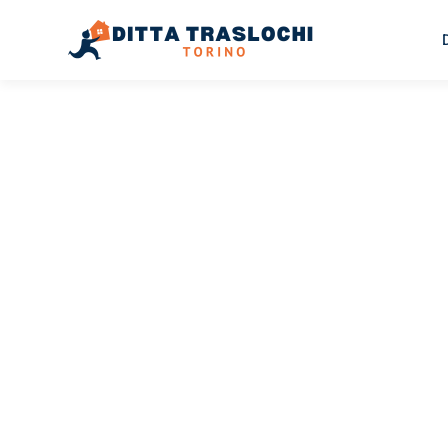
TRASLOCHI TORINO
Traslochi
Torino