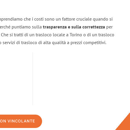
mprendiamo che i costi sono un fattore cruciale quando si
 perché puntiamo sulla
trasparenza e sulla correttezza
per
. Che si tratti di un trasloco locale a Torino o di un trasloco
servizi di trasloco di alta qualità a prezzi competitivi.
NON VINCOLANTE