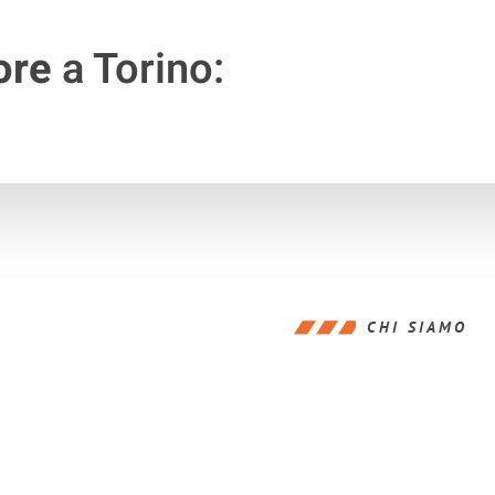
ore
a Torino:
CHI SIAMO