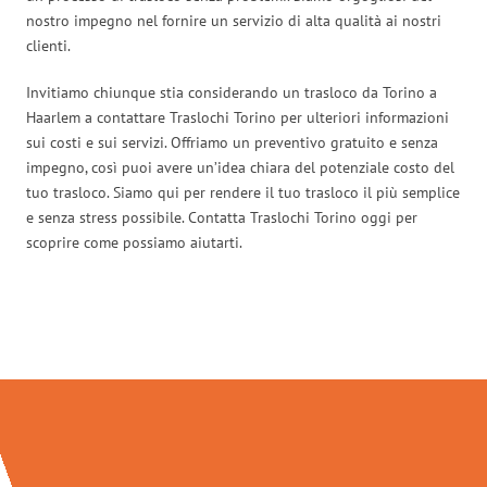
nostro impegno nel fornire un servizio di alta qualità ai nostri
clienti.
Invitiamo chiunque stia considerando un trasloco da Torino a
Haarlem a contattare Traslochi Torino per ulteriori informazioni
sui costi e sui servizi. Offriamo un preventivo gratuito e senza
impegno, così puoi avere un’idea chiara del potenziale costo del
tuo trasloco. Siamo qui per rendere il tuo trasloco il più semplice
e senza stress possibile. Contatta Traslochi Torino oggi per
scoprire come possiamo aiutarti.
Traslochi Torino in numeri: