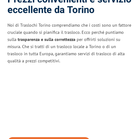
eccellente da Torino
Noi di Traslochi Torino comprendiamo che i costi sono un fattore
cruciale quando si pianifica il trasloco. Ecco perché puntiamo
sulla
trasparenza e sulla correttezza
per offrirti soluzioni su
misura. Che si tratti di un trasloco locale a Torino o di un
trasloco in tutta Europa, garantiamo servizi di trasloco di alta
qualità a prezzi competitivi.