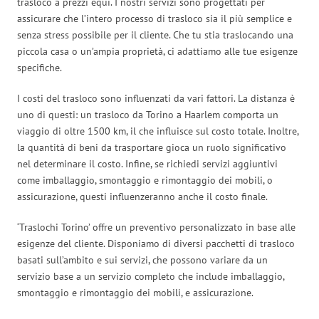
trasloco a prezzi equi. I nostri servizi sono progettati per
assicurare che l’intero processo di trasloco sia il più semplice e
senza stress possibile per il cliente. Che tu stia traslocando una
piccola casa o un’ampia proprietà, ci adattiamo alle tue esigenze
specifiche.
I costi del trasloco sono influenzati da vari fattori. La distanza è
uno di questi: un trasloco da Torino a Haarlem comporta un
viaggio di oltre 1500 km, il che influisce sul costo totale. Inoltre,
la quantità di beni da trasportare gioca un ruolo significativo
nel determinare il costo. Infine, se richiedi servizi aggiuntivi
come imballaggio, smontaggio e rimontaggio dei mobili, o
assicurazione, questi influenzeranno anche il costo finale.
‘Traslochi Torino’ offre un preventivo personalizzato in base alle
esigenze del cliente. Disponiamo di diversi pacchetti di trasloco
basati sull’ambito e sui servizi, che possono variare da un
servizio base a un servizio completo che include imballaggio,
smontaggio e rimontaggio dei mobili, e assicurazione.