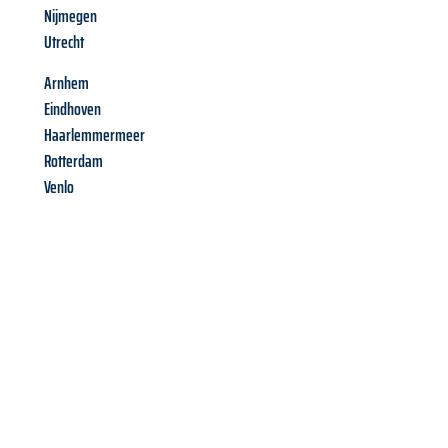
Nijmegen
Utrecht
Arnhem
Eindhoven
Haarlemmermeer
Rotterdam
Venlo
Richiedi ora la tua
offerta
al
miglior
prezzo !
Inviateci adesso la vostra richiesta non vincolante e