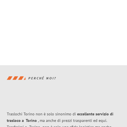
PERCHÉ NOI?
Traslochi Torino non è solo sinonimo di
eccellente
servizio di
trasloco
a
Torino
, ma anche di prezzi trasparenti ed equi.