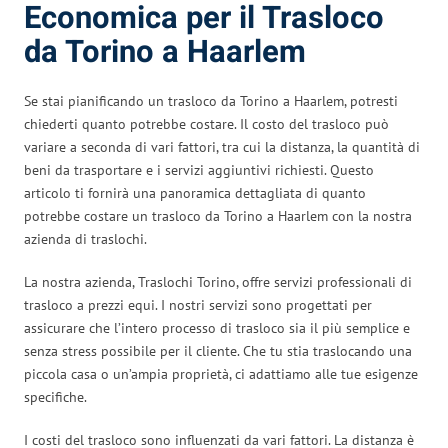
Economica per il Trasloco
da Torino a Haarlem
Se stai pianificando un trasloco da Torino a Haarlem, potresti
chiederti quanto potrebbe costare. Il costo del trasloco può
variare a seconda di vari fattori, tra cui la distanza, la quantità di
beni da trasportare e i servizi aggiuntivi richiesti. Questo
articolo ti fornirà una panoramica dettagliata di quanto
potrebbe costare un trasloco da Torino a Haarlem con la nostra
azienda di traslochi.
La nostra azienda, Traslochi Torino, offre servizi professionali di
trasloco a prezzi equi. I nostri servizi sono progettati per
assicurare che l’intero processo di trasloco sia il più semplice e
senza stress possibile per il cliente. Che tu stia traslocando una
piccola casa o un’ampia proprietà, ci adattiamo alle tue esigenze
specifiche.
I costi del trasloco sono influenzati da vari fattori. La distanza è