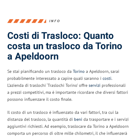
INFO
Costi di Trasloco: Quanto
costa un trasloco da Torino
a Apeldoorn
Se stai pianificando un trasloco da
Torino
a Apeldoorn, sarai
probabilmente interessato a capire quali saranno i
costi
.
L’azienda di traslochi ‘Traslochi Torino’ offre
servizi
professionali
a prezzi competitivi, ma è importante ricordare che diversi fattori
possono influenzare il costo finale.
Il costo di un trasloco è influenzato da vari fattori, tra cui la
distanza del trasloco, la quantità di
beni
da trasportare e i servizi
aggiuntivi richiesti. Ad esempio, traslocare da Torino a Apeldoorn
comporta un percorso di oltre mille chilometri, il che influenzerà