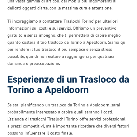
una vasta gamma di articoli, dai mobili più ingombranti ai
delicati oggetti d’arte, con la massima cura e attenzione.
Ti incoraggiamo a contattare ‘Traslochi Torino’ per ulteriori
informazioni sui costi e sui servizi. Offriamo un preventivo
gratuito e senza impegno, che ti permetterà di capire meglio
quanto costerà il tuo trasloco da Torino a Apeldoorn. Siamo qui
per rendere il tuo trasloco il più semplice e senza stress
possibile, quindi non esitare a raggiungerci per qualsiasi
domanda o preoccupazione.
Esperienze di un Trasloco da
Torino a Apeldoorn
Se stai pianificando un trasloco da Torino a Apeldoorn, sarai
probabilmente interessato a capire quali saranno i costi.
L’azienda di traslochi ‘Traslochi Torino’ offre servizi professionali
a prezzi competitivi, ma è importante ricordare che diversi fattori
possono influenzare il costo finale.