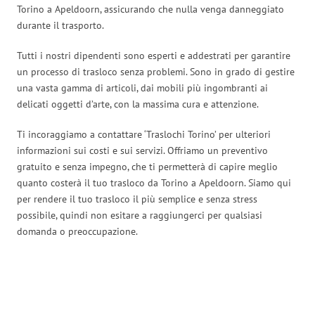
Torino a Apeldoorn, assicurando che nulla venga danneggiato
durante il trasporto.
Tutti i nostri dipendenti sono esperti e addestrati per garantire
un processo di trasloco senza problemi. Sono in grado di gestire
una vasta gamma di articoli, dai mobili più ingombranti ai
delicati oggetti d’arte, con la massima cura e attenzione.
Ti incoraggiamo a contattare ‘Traslochi Torino’ per ulteriori
informazioni sui costi e sui servizi. Offriamo un preventivo
gratuito e senza impegno, che ti permetterà di capire meglio
quanto costerà il tuo trasloco da Torino a Apeldoorn. Siamo qui
per rendere il tuo trasloco il più semplice e senza stress
possibile, quindi non esitare a raggiungerci per qualsiasi
domanda o preoccupazione.
Traslochi Torino in numeri: