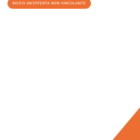
RICEVI UN'OFFERTA NON VINCOLANTE