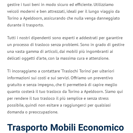
gestire i tuoi beni in modo sicuro ed efficiente. Utilizziamo
veicoli moderni e ben attrezzati, ideali per il lungo viaggio da
Torino a Apeldoorn, assicurando che nulla venga danneggiato
durante il trasporto.
Tutti i nostri dipendenti sono esperti e addestrati per garantire
un processo di trasloco senza problemi. Sono in grado di gestire
una vasta gamma di articoli, dai mobili più ingombranti ai
delicati oggetti d’arte, con la massima cura e attenzione.
Ti incoraggiamo a contattare ‘Traslochi Torino’ per ulteriori
informazioni sui costi e sui servizi. Offriamo un preventivo
gratuito e senza impegno, che ti permetterà di capire meglio
quanto costerà il tuo trasloco da Torino a Apeldoorn. Siamo qui
per rendere il tuo trasloco il più semplice e senza stress
possibile, quindi non esitare a raggiungerci per qualsiasi
domanda o preoccupazione.
Trasporto Mobili Economico