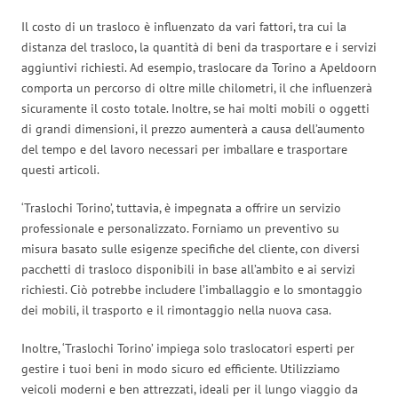
Il costo di un trasloco è influenzato da vari fattori, tra cui la
distanza del trasloco, la quantità di beni da trasportare e i servizi
aggiuntivi richiesti. Ad esempio, traslocare da Torino a Apeldoorn
comporta un percorso di oltre mille chilometri, il che influenzerà
sicuramente il costo totale. Inoltre, se hai molti mobili o oggetti
di grandi dimensioni, il prezzo aumenterà a causa dell’aumento
del tempo e del lavoro necessari per imballare e trasportare
questi articoli.
‘Traslochi Torino’, tuttavia, è impegnata a offrire un servizio
professionale e personalizzato. Forniamo un preventivo su
misura basato sulle esigenze specifiche del cliente, con diversi
pacchetti di trasloco disponibili in base all’ambito e ai servizi
richiesti. Ciò potrebbe includere l’imballaggio e lo smontaggio
dei mobili, il trasporto e il rimontaggio nella nuova casa.
Inoltre, ‘Traslochi Torino’ impiega solo traslocatori esperti per
gestire i tuoi beni in modo sicuro ed efficiente. Utilizziamo
veicoli moderni e ben attrezzati, ideali per il lungo viaggio da