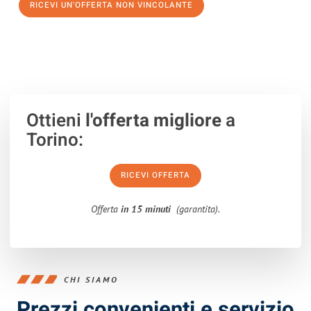
RICEVI UN'OFFERTA NON VINCOLANTE
100% non vincolante – Risposta garantita entro 15 minuti.
Ottieni
l'offerta migliore
a
Torino:
RICEVI OFFERTA
Offerta
in 15 minuti
(garantita).
CHI SIAMO
Prezzi convenienti e servizio