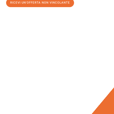
RICEVI UN'OFFERTA NON VINCOLANTE