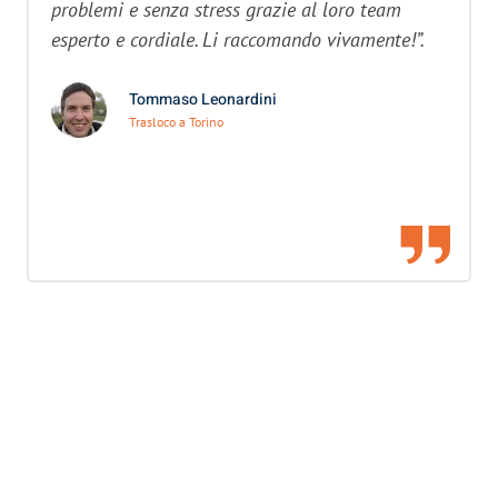
problemi e senza stress grazie al loro team
esperto e cordiale. Li raccomando vivamente!”.
Tommaso Leonardini
Trasloco a Torino