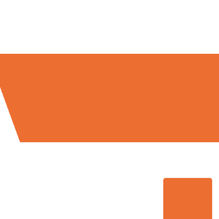
Traslochi Torino in numeri: