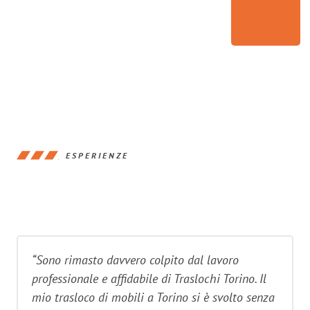
ESPERIENZE
“Sono rimasto davvero colpito dal lavoro
professionale e affidabile di Traslochi Torino. Il
mio trasloco di mobili a Torino si è svolto senza