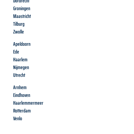
Dordrecht
Groningen
Maastricht
Tilburg
Zwolle
Apeldoorn
Ede
Haarlem
Nijmegen
Utrecht
Arnhem
Eindhoven
Haarlemmermeer
Rotterdam
Venlo