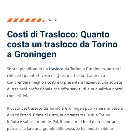
INFO
Costi di Trasloco: Quanto
costa un trasloco da Torino
a Groningen
Se stai pianificando un
trasloco
da Torino a Groningen, potresti
chiederti quanto ti costerà. Questo articolo ti aiuterà a
comprendere meglio i
costi
e ti presenterà l’azienda, una società
di traslochi professionale che offre
servizi
di alta qualità a prezzi
competitivi.
Il costo del trasloco da Torino a Groningen può variare in base a
diversi fattori. Prima di tutto, la distanza tra le due Torino
influisce sul costo totale. Poi, il numero di
beni
da trasportare
può anche fare una grande differenza. Se hai molti
mobili
o