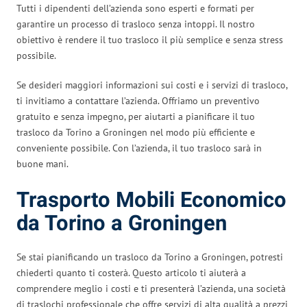
Tutti i dipendenti dell’azienda sono esperti e formati per
garantire un processo di trasloco senza intoppi. Il nostro
obiettivo è rendere il tuo trasloco il più semplice e senza stress
possibile.
Se desideri maggiori informazioni sui costi e i servizi di trasloco,
ti invitiamo a contattare l’azienda. Offriamo un preventivo
gratuito e senza impegno, per aiutarti a pianificare il tuo
trasloco da Torino a Groningen nel modo più efficiente e
conveniente possibile. Con l’azienda, il tuo trasloco sarà in
buone mani.
Trasporto Mobili Economico
da Torino a Groningen
Se stai pianificando un trasloco da Torino a Groningen, potresti
chiederti quanto ti costerà. Questo articolo ti aiuterà a
comprendere meglio i costi e ti presenterà l’azienda, una società
di traslochi professionale che offre servizi di alta qualità a prezzi