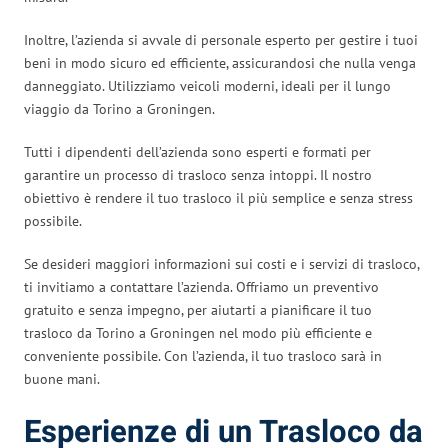
Inoltre, l’azienda si avvale di personale esperto per gestire i tuoi
beni in modo sicuro ed efficiente, assicurandosi che nulla venga
danneggiato. Utilizziamo veicoli moderni, ideali per il lungo
viaggio da Torino a Groningen.
Tutti i dipendenti dell’azienda sono esperti e formati per
garantire un processo di trasloco senza intoppi. Il nostro
obiettivo è rendere il tuo trasloco il più semplice e senza stress
possibile.
Se desideri maggiori informazioni sui costi e i servizi di trasloco,
ti invitiamo a contattare l’azienda. Offriamo un preventivo
gratuito e senza impegno, per aiutarti a pianificare il tuo
trasloco da Torino a Groningen nel modo più efficiente e
conveniente possibile. Con l’azienda, il tuo trasloco sarà in
buone mani.
Esperienze di un Trasloco da