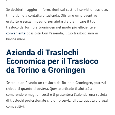
Se desideri maggiori informazioni sui costi e i servizi di trasloco,
ti invitiamo a contattare l’azienda. Offriamo un preventivo
gratuito e senza impegno, per aiutarti a pianificare il tuo
trasloco da Torino a Groningen nel modo più efficiente e
conveniente
possibile. Con l’azienda, il tuo trasloco sarà in
buone mani.
Azienda di Traslochi
Economica per il Trasloco
da Torino a Groningen
Se stai pianificando un trasloco da Torino a Groningen, potresti
chiederti quanto ti costerà. Questo articolo ti aiuterà a
comprendere meglio i costi e ti presenterà l’azienda, una società
di traslochi professionale che offre servizi di alta qualità a prezzi
competitivi.