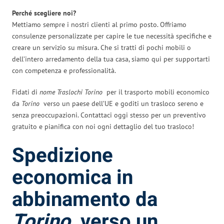
Perché scegliere noi?
Mettiamo sempre i nostri clienti al primo posto. Offriamo
consulenze personalizzate per capire le tue necessità specifiche e
creare un servizio su misura. Che si tratti di pochi mobili o
dell’intero arredamento della tua casa, siamo qui per supportarti
con competenza e professionalità.
Fidati di
nome Traslochi Torino
per il trasporto mobili economico
da
Torino
verso un paese dell’UE e goditi un trasloco sereno e
senza preoccupazioni. Contattaci oggi stesso per un preventivo
gratuito e pianifica con noi ogni dettaglio del tuo trasloco!
Spedizione
economica in
abbinamento da
Torino
verso un