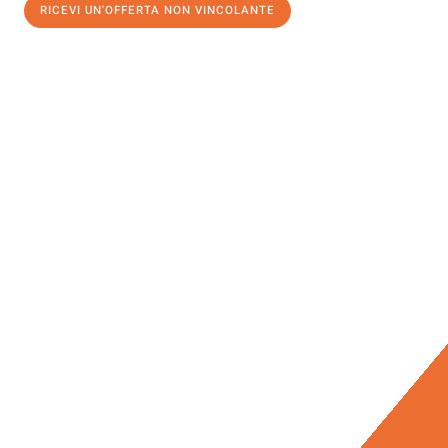
RICEVI UN'OFFERTA NON VINCOLANTE