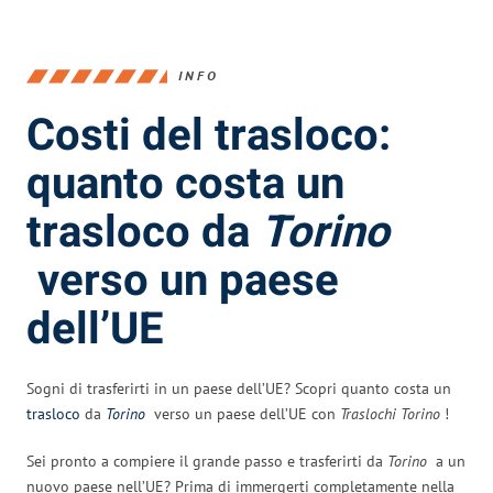
INFO
Costi del trasloco:
quanto costa un
trasloco da
Torino
verso un paese
dell’UE
Sogni di trasferirti in un paese dell’UE? Scopri quanto costa un
trasloco
da
Torino
verso un paese dell’UE con
Traslochi Torino
!
Sei pronto a compiere il grande passo e trasferirti da
Torino
a un
nuovo paese nell’UE? Prima di immergerti completamente nella