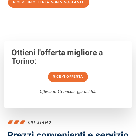
RICEVI UN'OFFERTA NON VINCOLANTE
100% non vincolante – Risposta garantita entro 15 minuti.
Ottieni
l'offerta migliore
a
Torino:
RICEVI OFFERTA
Offerta
in 15 minuti
(garantita).
CHI SIAMO
Prezzi convenienti e servizio