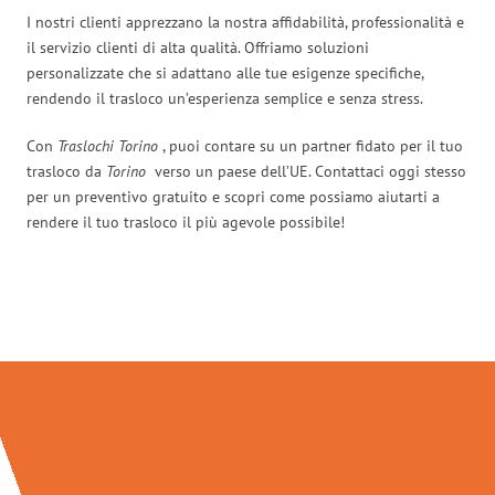
I nostri clienti apprezzano la nostra affidabilità, professionalità e
il servizio clienti di alta qualità. Offriamo soluzioni
personalizzate che si adattano alle tue esigenze specifiche,
rendendo il trasloco un’esperienza semplice e senza stress.
Con
Traslochi Torino
, puoi contare su un partner fidato per il tuo
trasloco da
Torino
verso un paese dell’UE. Contattaci oggi stesso
per un preventivo gratuito e scopri come possiamo aiutarti a
rendere il tuo trasloco il più agevole possibile!
Traslochi Torino in numeri: