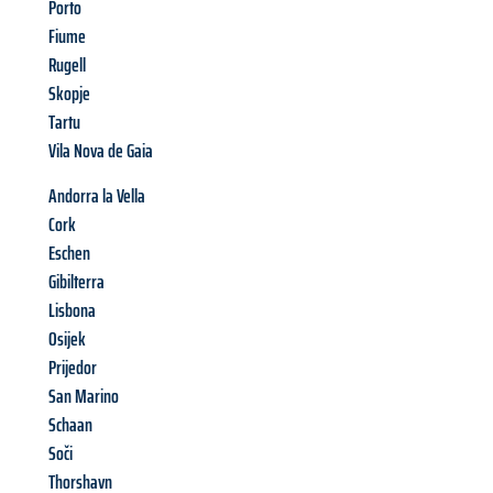
Porto
Fiume
Rugell
Skopje
Tartu
Vila Nova de Gaia
Andorra la Vella
Cork
Eschen
Gibilterra
Lisbona
Osijek
Prijedor
San Marino
Schaan
Soči
Thorshavn