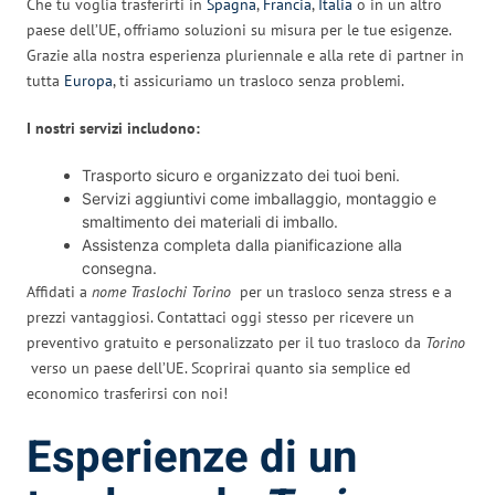
Che tu voglia trasferirti in
Spagna
,
Francia
,
Italia
o in un altro
paese dell’UE, offriamo soluzioni su misura per le tue esigenze.
Grazie alla nostra esperienza pluriennale e alla rete di partner in
tutta
Europa
, ti assicuriamo un trasloco senza problemi.
I nostri servizi includono:
Trasporto sicuro e organizzato dei tuoi beni.
Servizi aggiuntivi come imballaggio, montaggio e
smaltimento dei materiali di imballo.
Assistenza completa dalla pianificazione alla
consegna.
Affidati a
nome Traslochi Torino
per un trasloco senza stress e a
prezzi vantaggiosi. Contattaci oggi stesso per ricevere un
preventivo gratuito e personalizzato per il tuo trasloco da
Torino
verso un paese dell’UE. Scoprirai quanto sia semplice ed
economico trasferirsi con noi!
Esperienze di un