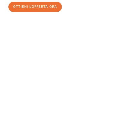
OTTIENI L'OFFERTA ORA