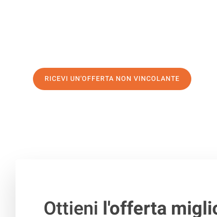
servizio di prima classe
e assicurati i
migliori prezzi in 
Richiedo ora la tua offerta personalizzata e fai il prim
trasloco senza stress a Paphos
RICEVI UN'OFFERTA NON VINCOLANTE
100% non vincolante – Risposta garantita entro 15 minuti.
Ottieni
l'offerta migli