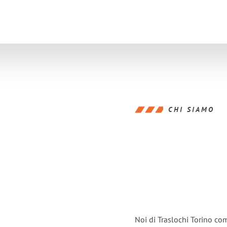
CHI SIAMO
Noi di Traslochi Torino co