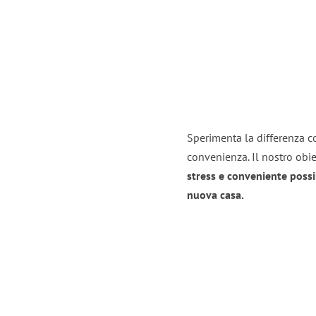
Sperimenta la differenza con
convenienza. Il nostro obie
stress e conveniente possi
nuova casa.