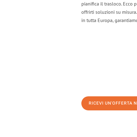
pianifica il trasloco. Ecco
offrirti soluzioni su misura
in tutta Europa, garantiamo 
RICEVI UN'OFFERTA 