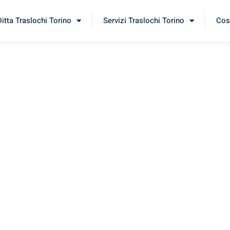
Ditta Traslochi Torino
Servizi Traslochi Torino
Cost
phos
erimenta il nostro