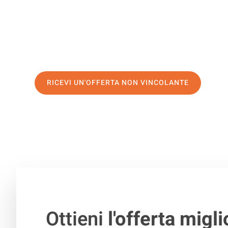
di prima classe
e assicurati i
migliori prezzi in Torino
.
Richiedo ora la tua offerta personalizzata e fai il prim
trasloco senza stress a Mosca
RICEVI UN'OFFERTA NON VINCOLANTE
100% non vincolante – Risposta garantita entro 15 minuti.
Ottieni
l'offerta migli