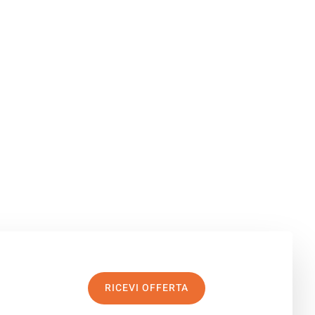
RICEVI OFFERTA