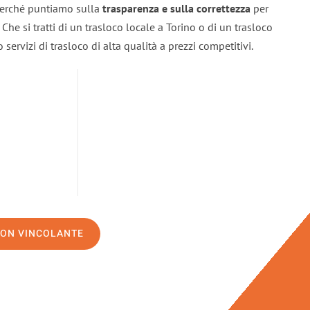
 perché puntiamo sulla
trasparenza e sulla correttezza
per
. Che si tratti di un trasloco locale a Torino o di un trasloco
servizi di trasloco di alta qualità a prezzi competitivi.
NON VINCOLANTE