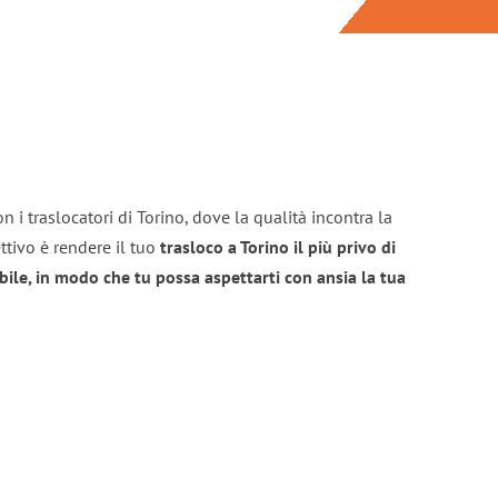
 i traslocatori di Torino, dove la qualità incontra la
ttivo è rendere il tuo
trasloco a Torino il più privo di
bile, in modo che tu possa aspettarti con ansia la tua