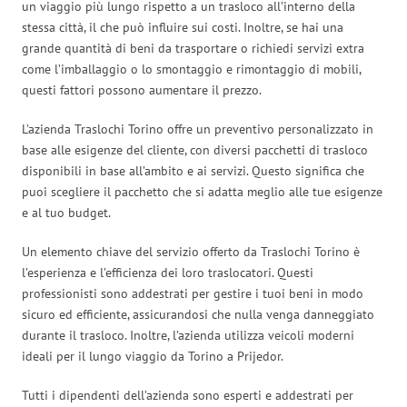
un viaggio più lungo rispetto a un trasloco all’interno della
stessa città, il che può influire sui costi. Inoltre, se hai una
grande quantità di beni da trasportare o richiedi servizi extra
come l’imballaggio o lo smontaggio e rimontaggio di mobili,
questi fattori possono aumentare il prezzo.
L’azienda Traslochi Torino offre un preventivo personalizzato in
base alle esigenze del cliente, con diversi pacchetti di trasloco
disponibili in base all’ambito e ai servizi. Questo significa che
puoi scegliere il pacchetto che si adatta meglio alle tue esigenze
e al tuo budget.
Un elemento chiave del servizio offerto da Traslochi Torino è
l’esperienza e l’efficienza dei loro traslocatori. Questi
professionisti sono addestrati per gestire i tuoi beni in modo
sicuro ed efficiente, assicurandosi che nulla venga danneggiato
durante il trasloco. Inoltre, l’azienda utilizza veicoli moderni
ideali per il lungo viaggio da Torino a Prijedor.
Tutti i dipendenti dell’azienda sono esperti e addestrati per