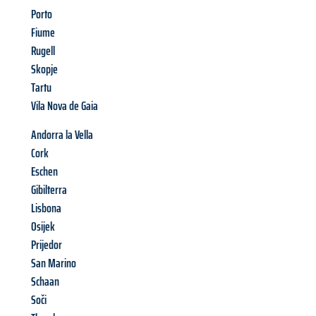
Porto
Fiume
Rugell
Skopje
Tartu
Vila Nova de Gaia
Andorra la Vella
Cork
Eschen
Gibilterra
Lisbona
Osijek
Prijedor
San Marino
Schaan
Soči