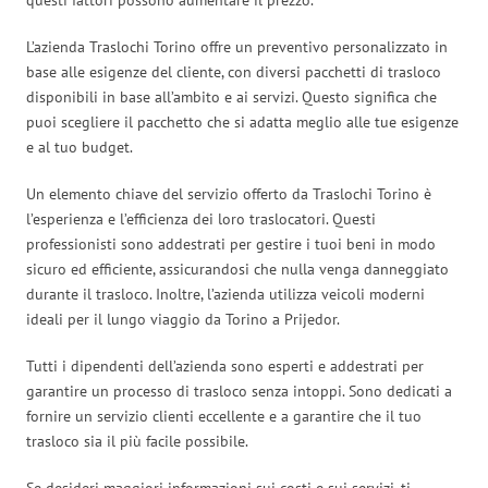
L’azienda Traslochi Torino offre un preventivo personalizzato in
base alle esigenze del cliente, con diversi pacchetti di trasloco
disponibili in base all’ambito e ai servizi. Questo significa che
puoi scegliere il pacchetto che si adatta meglio alle tue esigenze
e al tuo budget.
Un elemento chiave del servizio offerto da Traslochi Torino è
l’esperienza e l’efficienza dei loro traslocatori. Questi
professionisti sono addestrati per gestire i tuoi beni in modo
sicuro ed efficiente, assicurandosi che nulla venga danneggiato
durante il trasloco. Inoltre, l’azienda utilizza veicoli moderni
ideali per il lungo viaggio da Torino a Prijedor.
Tutti i dipendenti dell’azienda sono esperti e addestrati per
garantire un processo di trasloco senza intoppi. Sono dedicati a
fornire un servizio clienti eccellente e a garantire che il tuo
trasloco sia il più facile possibile.
Se desideri maggiori informazioni sui costi e sui servizi, ti