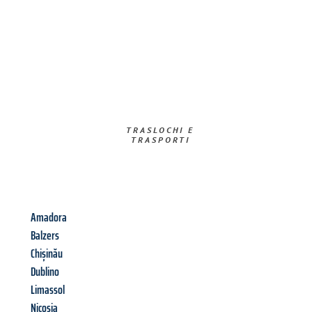
TRASLOCHI E
TRASPORTI​
Amadora
Balzers
Chișinău
Dublino
Limassol
Nicosia