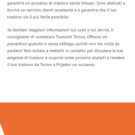
garantire un processo di trasloco senza intoppi. Sono dedicati a
fornire un servizio clienti eccellente e a garantire che il tuo
trasloco sia il più facile possibile.
Se desideri maggiori informazioni sui costi e sui servizi, ti
consigliamo di contattare Traslochi Torino. Offrono un
preventivo gratuito e senza obbligo, quindi non hai nulla da
perdere! Non esitare a metterti in contatto per discutere le tue
esigenze di trasloco e scoprire come possono aiutarti a rendere
il tuo trasloco da Torino a Prijedor un successo.
Traslochi Torino in numeri: