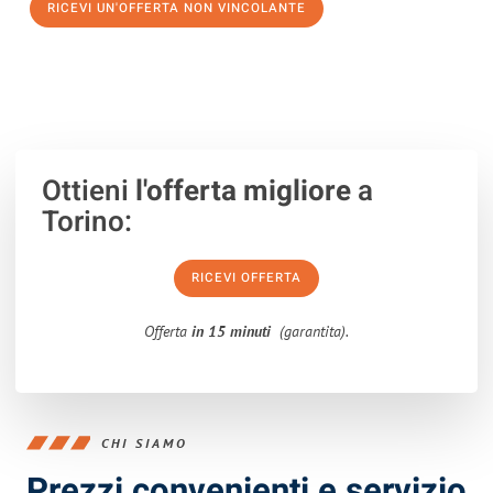
RICEVI UN'OFFERTA NON VINCOLANTE
100% non vincolante – Risposta garantita entro 15 minuti.
Ottieni
l'offerta migliore
a
Torino:
RICEVI OFFERTA
Offerta
in 15 minuti
(garantita).
CHI SIAMO
Prezzi convenienti e servizio