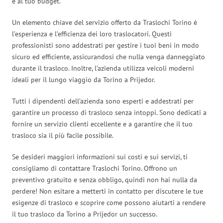
e al tuo budget.
Un elemento chiave del servizio offerto da Traslochi Torino è
l’esperienza e l’efficienza dei loro traslocatori. Questi
professionisti sono addestrati per gestire i tuoi beni in modo
sicuro ed efficiente, assicurandosi che nulla venga danneggiato
durante il trasloco. Inoltre, l’azienda utilizza veicoli moderni
ideali per il lungo viaggio da Torino a Prijedor.
Tutti i dipendenti dell’azienda sono esperti e addestrati per
garantire un processo di trasloco senza intoppi. Sono dedicati a
fornire un servizio clienti eccellente e a garantire che il tuo
trasloco sia il più facile possibile.
Se desideri maggiori informazioni sui costi e sui servizi, ti
consigliamo di contattare Traslochi Torino. Offrono un
preventivo gratuito e senza obbligo, quindi non hai nulla da
perdere! Non esitare a metterti in contatto per discutere le tue
esigenze di trasloco e scoprire come possono aiutarti a rendere
il tuo trasloco da Torino a Prijedor un successo.