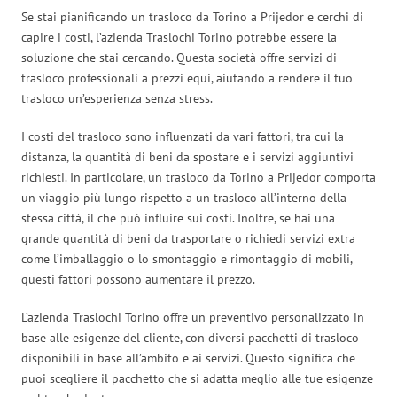
Se stai pianificando un trasloco da Torino a Prijedor e cerchi di
capire i costi, l’azienda Traslochi Torino potrebbe essere la
soluzione che stai cercando. Questa società offre servizi di
trasloco professionali a prezzi equi, aiutando a rendere il tuo
trasloco un’esperienza senza stress.
I costi del trasloco sono influenzati da vari fattori, tra cui la
distanza, la quantità di beni da spostare e i servizi aggiuntivi
richiesti. In particolare, un trasloco da Torino a Prijedor comporta
un viaggio più lungo rispetto a un trasloco all’interno della
stessa città, il che può influire sui costi. Inoltre, se hai una
grande quantità di beni da trasportare o richiedi servizi extra
come l’imballaggio o lo smontaggio e rimontaggio di mobili,
questi fattori possono aumentare il prezzo.
L’azienda Traslochi Torino offre un preventivo personalizzato in
base alle esigenze del cliente, con diversi pacchetti di trasloco
disponibili in base all’ambito e ai servizi. Questo significa che
puoi scegliere il pacchetto che si adatta meglio alle tue esigenze