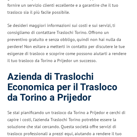
fornire un servizio clienti eccellente e a garantire che il tuo
trasloco sia il più facile possibile.
Se desideri maggiori informazioni sui costi e sui servizi, ti
consigliamo di contattare Traslochi Torino. Offrono un
preventivo gratuito e senza obbligo, quindi non hai nulla da
perdere! Non esitare a metterti in contatto per discutere le tue
esigenze di trasloco e scoprire come possono aiutarti a rendere
il tuo trasloco da Torino a Prijedor un successo.
Azienda di Traslochi
Economica per il Trasloco
da Torino a Prijedor
Se stai pianificando un trasloco da Torino a Prijedor e cerchi di
capire i costi, l’azienda Traslochi Torino potrebbe essere la
soluzione che stai cercando. Questa società offre servizi di
trasloco professionali a prezzi equi, aiutando a rendere il tuo