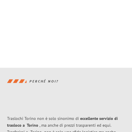
PERCHÉ NOI?
Traslochi Torino non è solo sinonimo di
eccellente
servizio di
trasloco
a
Torino
, ma anche di prezzi trasparenti ed equi.