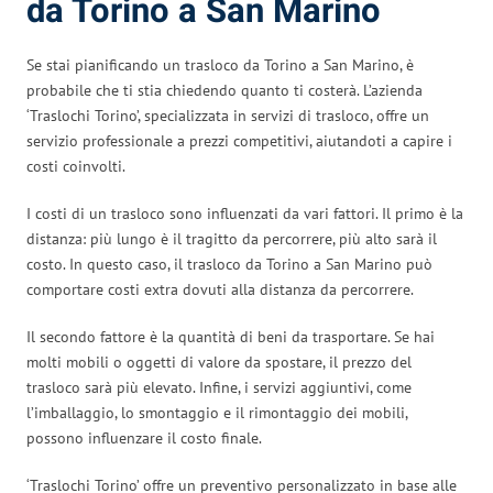
da Torino a San Marino
Se stai pianificando un trasloco da Torino a San Marino, è
probabile che ti stia chiedendo quanto ti costerà. L’azienda
‘Traslochi Torino’, specializzata in servizi di trasloco, offre un
servizio professionale a prezzi competitivi, aiutandoti a capire i
costi coinvolti.
I costi di un trasloco sono influenzati da vari fattori. Il primo è la
distanza: più lungo è il tragitto da percorrere, più alto sarà il
costo. In questo caso, il trasloco da Torino a San Marino può
comportare costi extra dovuti alla distanza da percorrere.
Il secondo fattore è la quantità di beni da trasportare. Se hai
molti mobili o oggetti di valore da spostare, il prezzo del
trasloco sarà più elevato. Infine, i servizi aggiuntivi, come
l’imballaggio, lo smontaggio e il rimontaggio dei mobili,
possono influenzare il costo finale.
‘Traslochi Torino’ offre un preventivo personalizzato in base alle