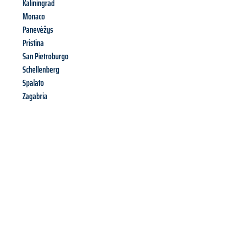
Kaliningrad
Monaco
Panevėžys
Pristina
San Pietroburgo
Schellenberg
Spalato
Zagabria
Richiedi ora la tua
offerta
al
miglior
prezzo !
Inviateci adesso la vostra richiesta non vincolante e