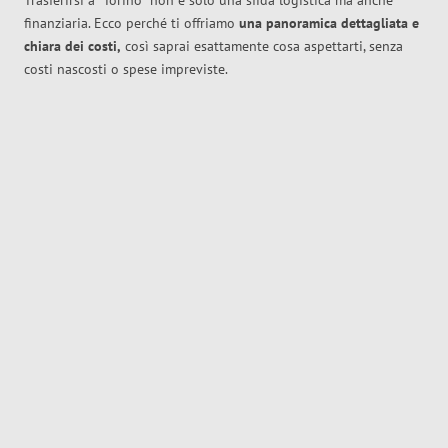
Trasferirsi a
Torino
non è solo una sfida logistica ma anche
finanziaria. Ecco perché ti offriamo
una panoramica dettagliata e
chiara dei costi,
così saprai esattamente cosa aspettarti, senza
costi nascosti o spese impreviste.