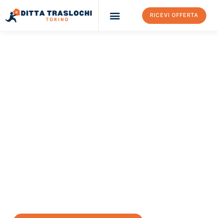
RICEVI OFFERTA
Ditta Traslochi Torino
Servizi Traslochi Torino
Costi e prezzi
TRASLOCHI TORINO
Traslochi Torino
San Marino
Il tuo trasloco Torino San Marino può essere così facile!
Sperimenta il nostro
servizio di prima classe
e assicurati i
migliori prezzi in Torino
.
Richiedo ora la tua offerta personalizzata e fai il primo passo
verso un trasloco senza stress a San Marino