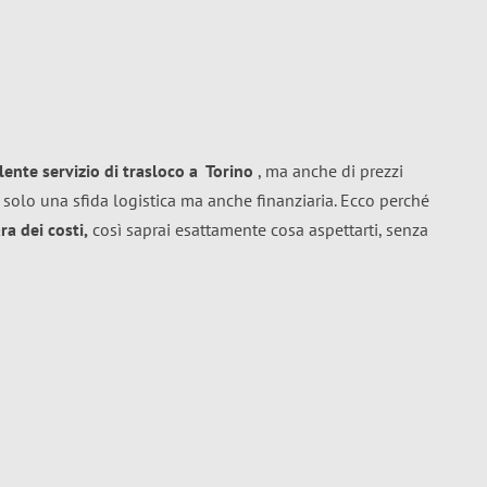
llente
servizio di trasloco
a
Torino
, ma anche di prezzi
 solo una sfida logistica ma anche finanziaria. Ecco perché
a dei costi,
così saprai esattamente cosa aspettarti, senza