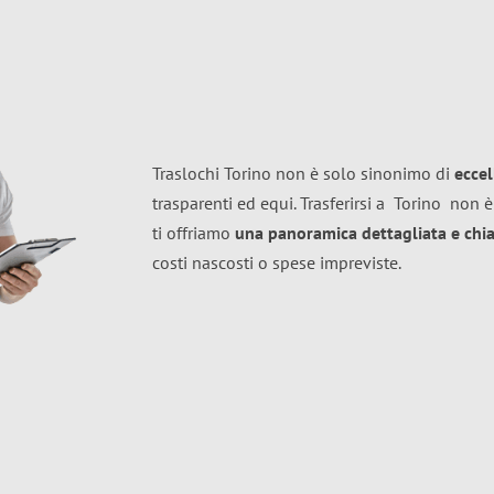
Traslochi Torino non è solo sinonimo di
ecce
trasparenti ed equi. Trasferirsi a
Torino
non è
ti offriamo
una panoramica dettagliata e chiar
costi nascosti o spese impreviste.