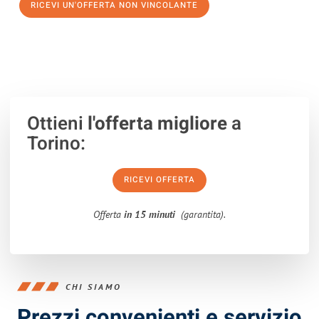
RICEVI UN'OFFERTA NON VINCOLANTE
100% non vincolante – Risposta garantita entro 15 minuti.
Ottieni
l'offerta migliore
a
Torino:
RICEVI OFFERTA
Offerta
in 15 minuti
(garantita).
CHI SIAMO
Prezzi convenienti e servizio