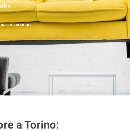
Torino
.
o passo verso un
ore
a Torino: