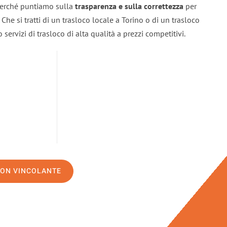
 perché puntiamo sulla
trasparenza e sulla correttezza
per
. Che si tratti di un trasloco locale a Torino o di un trasloco
servizi di trasloco di alta qualità a prezzi competitivi.
NON VINCOLANTE