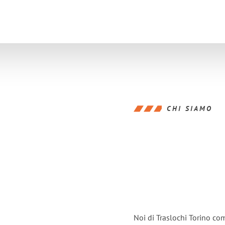
CHI SIAMO
Noi di Traslochi Torino co