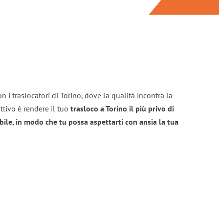
 i traslocatori di Torino, dove la qualità incontra la
ttivo è rendere il tuo
trasloco a Torino il più privo di
bile, in modo che tu possa aspettarti con ansia la tua