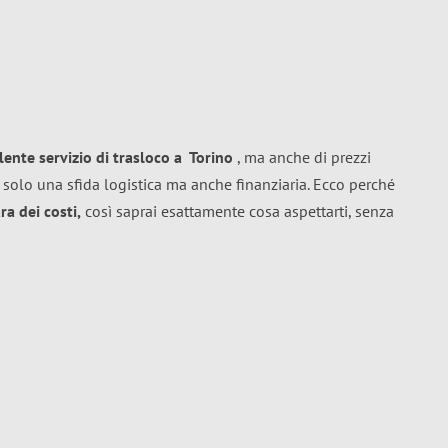
llente
servizio di trasloco
a
Torino
, ma anche di prezzi
 solo una sfida logistica ma anche finanziaria. Ecco perché
a dei costi,
così saprai esattamente cosa aspettarti, senza