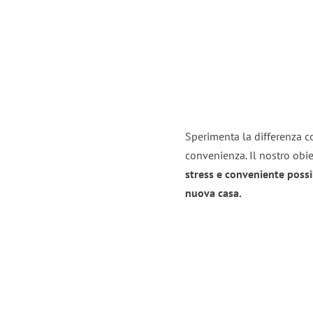
Sperimenta la differenza con
convenienza. Il nostro obie
stress e conveniente possi
nuova casa.