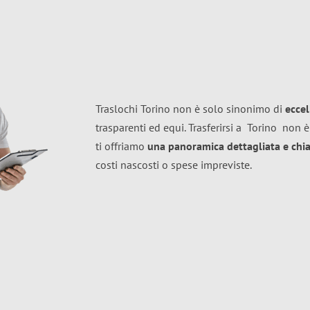
Traslochi Torino non è solo sinonimo di
ecce
trasparenti ed equi. Trasferirsi a
Torino
non è
ti offriamo
una panoramica dettagliata e chiar
costi nascosti o spese impreviste.