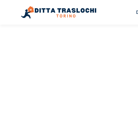
TRASLOCHI TORINO
Traslochi
Torino