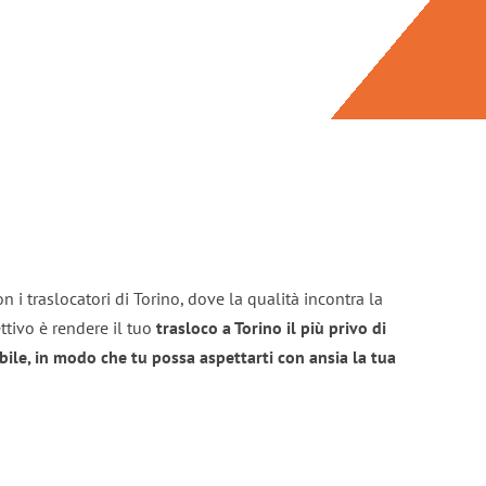
 i traslocatori di Torino, dove la qualità incontra la
ttivo è rendere il tuo
trasloco a Torino il più privo di
bile, in modo che tu possa aspettarti con ansia la tua