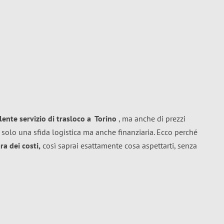
llente
servizio di trasloco
a
Torino
, ma anche di prezzi
 solo una sfida logistica ma anche finanziaria. Ecco perché
a dei costi,
così saprai esattamente cosa aspettarti, senza