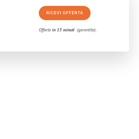
RICEVI OFFERTA
Offerta
in 15 minuti
(garantita).