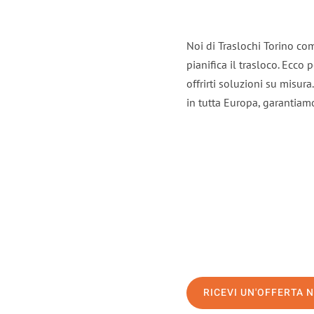
Noi di Traslochi Torino co
pianifica il trasloco. Ecco
offrirti soluzioni su misura
in tutta Europa, garantiamo 
RICEVI UN'OFFERTA 