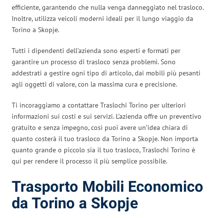
efficiente, garantendo che nulla venga danneggiato nel trasloco.
Inoltre, utilizza veicoli moderni ideali per il lungo viaggio da
Torino a Skopje.
Tutti i dipendenti dell’azienda sono esperti e formati per
garantire un processo di trasloco senza problemi. Sono
addestrati a gestire ogni tipo di articolo, dai mobili più pesanti
agli oggetti di valore, con la massima cura e precisione.
Ti incoraggiamo a contattare Traslochi Torino per ulteriori
informazioni sui costi e sui servizi. L’azienda offre un preventivo
gratuito e senza impegno, così puoi avere un’idea chiara di
quanto costerà il tuo trasloco da Torino a Skopje. Non importa
quanto grande o piccolo sia il tuo trasloco, Traslochi Torino è
qui per rendere il processo il più semplice possibile.
Trasporto Mobili Economico
da Torino a Skopje