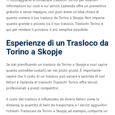
informazioni sui costi e sui servizi. L’azienda offre un preventivo
gratuito e senza impegno, così puoi avere un’idea chiara di
quanto costerà il tuo trasloco da Torino a Skopje. Non importa
quanto grande o piccolo sia il tuo trasloco, Traslochi Torino è
qui per rendere il processo il più semplice possibile.
Esperienze di un Trasloco da
Torino a Skopje
Se stai pianificando un trasloco da Torino a Skopje e vuoi capire
quanto potrebbe costarti, sei nel posto giusto. È importante
sapere che il costo di un trasloco può variare a seconda di vari
fattori e l’azienda di traslochi Traslochi Torino offre servizi
professionali a prezzi competitivi.
Il costo del trasloco è influenzato da diversi fattori come la
distanza, la quantità di beni da trasportare, e i servizi aggiuntivi
richiesti. Traslocare da Torino a Skopje, ad esempio, comporta un