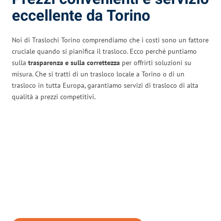
eccellente da Torino
Noi di Traslochi Torino comprendiamo che i costi sono un fattore
cruciale quando si pianifica il trasloco. Ecco perché puntiamo
sulla
trasparenza e sulla correttezza
per offrirti soluzioni su
misura. Che si tratti di un trasloco locale a Torino o di un
trasloco in tutta Europa, garantiamo servizi di trasloco di alta
qualità a prezzi competitivi.