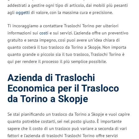
addestrati a gestire ogni tipo di articolo, dai mobili più pesanti
agli
oggetti
di valore, con la massima cura e precisione.
Ti incoraggiamo a contattare Traslochi Torino per ulteriori
informazioni sui
costi
e sui servizi. L’azienda offre un preventivo
gratuito e senza impegno, così puoi avere un’idea chiara di
quanto costerà il tuo trasloco da Torino a Skopje. Non importa
quanto grande o piccolo sia il tuo trasloco, Traslochi Torino è
qui per rendere il processo il più semplice possibile.
Azienda di Traslochi
Economica per il Trasloco
da Torino a Skopje
Se stai pianificando un trasloco da Torino a Skopje e vuoi capire
quanto potrebbe costarti, sei nel posto giusto. È importante
sapere che il costo di un trasloco può variare a seconda di vari
fattori e l’azienda di traslochi Traslochi Torino offre servizi