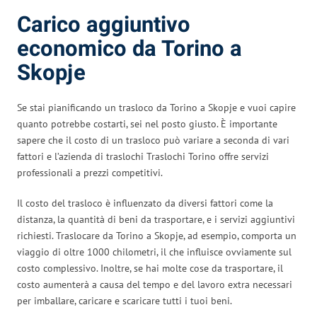
Carico aggiuntivo
economico da Torino a
Skopje
Se stai pianificando un trasloco da Torino a Skopje e vuoi capire
quanto potrebbe costarti, sei nel posto giusto. È importante
sapere che il costo di un trasloco può variare a seconda di vari
fattori e l’azienda di traslochi Traslochi Torino offre servizi
professionali a prezzi competitivi.
Il costo del trasloco è influenzato da diversi fattori come la
distanza, la quantità di beni da trasportare, e i servizi aggiuntivi
richiesti. Traslocare da Torino a Skopje, ad esempio, comporta un
viaggio di oltre 1000 chilometri, il che influisce ovviamente sul
costo complessivo. Inoltre, se hai molte cose da trasportare, il
costo aumenterà a causa del tempo e del lavoro extra necessari
per imballare, caricare e scaricare tutti i tuoi beni.