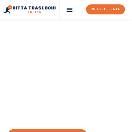
RICEVI OFFERTA
Ditta Traslochi Torino
Servizi Traslochi Torino
Costi e prezzi
TRASLOCHI TORINO
Traslochi Torino
Nicosia
Il tuo trasloco Torino Nicosia può essere così facile! Sperimenta
il nostro
servizio di prima classe
e assicurati i
migliori prezzi in
Torino
.
Richiedo ora la tua offerta personalizzata e fai il primo passo
verso un trasloco senza stress a Nicosia