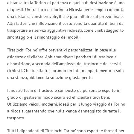
distanza tra la Torino di partenza e quella di destinazione è uno
di questi. Un trasloco da Torino a Nicosia per esempio comporta
una distanza considerevole, il che può influire sul prezzo finale.
Altri fattori che influenzano il costo sono la quantità di beni da
trasportare e i servizi aggiuntivi richiesti, come l’imballaggio, lo
smontaggio e il rimontaggio dei mobili.
‘Traslochi Torino’ offre preventivi personalizzati in base alle
esigenze del cliente. Abbiamo diversi pacchetti di trasloco a
disposizione, a seconda dell’ampiezza del trasloco e dei servizi
richiesti. Che tu stia traslocando un intero appartamento o solo
una stanza, abbiamo la soluzione giusta per te.
Il nostro team di trasloco è composto da personale esperto in
grado di gestire in modo sicuro ed efficiente i tuoi beni.
Utilizziamo veicoli moderni, ideali per il lungo viaggio da Torino
a Nicosia, garantendo che nulla venga danneggiato durante il
trasporto.
Tutti i dipendenti di ‘Traslochi Torino’ sono esperti e formati per