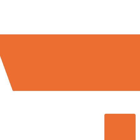
Traslochi Torino in numeri: