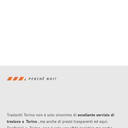
PERCHÉ NOI?
Traslochi Torino non è solo sinonimo di
eccellente
servizio di
trasloco
a
Torino
, ma anche di prezzi trasparenti ed equi.