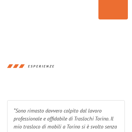
ESPERIENZE
“Sono rimasto davvero colpito dal lavoro
professionale e affidabile di Traslochi Torino. Il
mio trasloco di mobili a Torino si è svolto senza