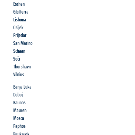
Eschen
Gibilterra
Lisbona
Osijek
Prijedor
San Marino
Schaan
Soči
Thorshavn
Vilnius
Banja Luka
Doboj
Kaunas
Mauren
Mosca
Paphos
Reykjavik