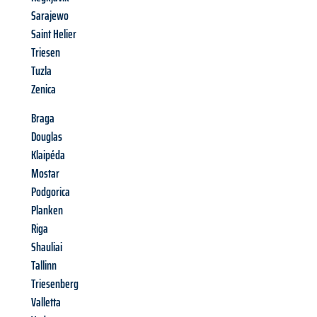
Sarajewo
Saint Helier
Triesen
Tuzla
Zenica
Braga
Douglas
Klaipéda
Mostar
Podgorica
Planken
Riga
Shauliai
Tallinn
Triesenberg
Valletta