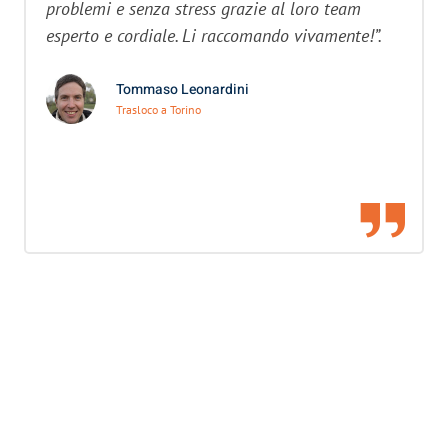
problemi e senza stress grazie al loro team
esperto e cordiale. Li raccomando vivamente!”.
Tommaso Leonardini
Trasloco a Torino