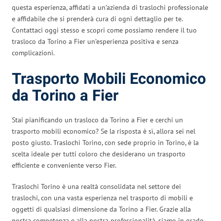
questa esperienza, affidati a un’azienda di traslochi professionale
e affidabile che si prenderà cura di ogni dettaglio per te.
Contattaci oggi stesso e scopri come possiamo rendere il tuo
trasloco da Torino a Fier un’esperienza positiva e senza
complicazioni.
Trasporto Mobili Economico
da Torino a Fier
Stai pianificando un trasloco da Torino a Fier e cerchi un
trasporto mobili economico? Se la risposta è sì, allora sei nel
posto giusto. Traslochi Torino, con sede proprio in Torino, è la
scelta ideale per tutti coloro che desiderano un trasporto
efficiente e conveniente verso Fier.
Traslochi Torino è una realtà consolidata nel settore dei
traslochi, con una vasta esperienza nel trasporto di mobili e
oggetti di qualsiasi dimensione da Torino a Fier. Grazie alla
nostra competenza e alla nostra professionalità, siamo in grado