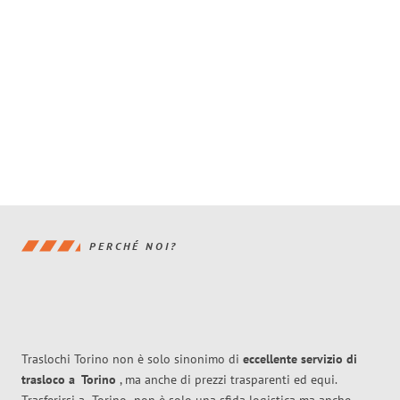
PERCHÉ NOI?
Traslochi Torino non è solo sinonimo di
eccellente
servizio di
trasloco
a
Torino
, ma anche di prezzi trasparenti ed equi.