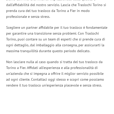
dall’affidabilità del nostro servizio. Lascia che Traslochi Torino si
prenda cura del tuo trasloco da Torino a Fier in modo
professionale e senza stress.
Scegliere un partner affidabile per il tuo trasloco è fondamentale
per garantire una transizione senza problemi. Con Traslochi
Torino, puoi contare su un team di esperti che si prende cura di
ogni dettaglio, dal imballaggio alla consegna, per assicurarti la
massima tranquillità durante questo periodo delicato.
Non lasciare nulla al caso quando si tratta del tuo trasloco da
Torino a Fier. Affidati all’esperienza e alla professionalità di
un’azienda che si impegna a offrire il miglior servizio possibile
ad ogni cliente. Contattaci oggi stesso e scopri come possiamo
rendere il tuo trasloco un’esperienza piacevole e senza stress.
Traslochi Torino in numeri: