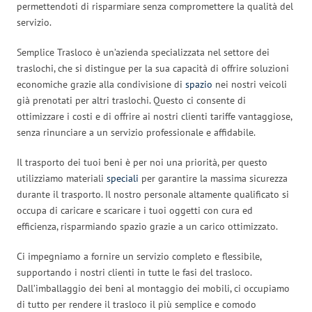
permettendoti di risparmiare senza compromettere la qualità del
servizio.
Semplice Trasloco è un’azienda specializzata nel settore dei
traslochi, che si distingue per la sua capacità di offrire soluzioni
economiche grazie alla condivisione di
spazio
nei nostri veicoli
già prenotati per altri traslochi. Questo ci consente di
ottimizzare i costi e di offrire ai nostri clienti tariffe vantaggiose,
senza rinunciare a un servizio professionale e affidabile.
Il trasporto dei tuoi beni è per noi una priorità, per questo
utilizziamo materiali
speciali
per garantire la massima sicurezza
durante il trasporto. Il nostro personale altamente qualificato si
occupa di caricare e scaricare i tuoi oggetti con cura ed
efficienza, risparmiando spazio grazie a un carico ottimizzato.
Ci impegniamo a fornire un servizio completo e flessibile,
supportando i nostri clienti in tutte le fasi del trasloco.
Dall’imballaggio dei beni al montaggio dei mobili, ci occupiamo
di tutto per rendere il trasloco il più semplice e comodo