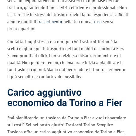
senza impegno. Saremo lieti di assisterti in ogni fase del tuo
trasloco, garantendoti un servizio efficiente e professionale. Non
lasciare che lo stress del trasloco rovini la tua esperienza, affidati
a noi e goditi il
trasferimento
nella tua nuova
casa
senza
preoccupazioni.
Contattaci oggi stesso e scopri perché Traslochi Torino è la
scelta migliore per il trasporto dei tuoi mobili da Torino a Fier.
Siamo pronti ad offrirti un servizio su misura, economico e di
qualità. Non perdere tempo, chiama ora e inizia a pianificare il
tuo trasloco con noi. Siamo qui per rendere il tuo trasferimento
il più semplice e confortevole possibile.
Carico aggiuntivo
economico da Torino a Fier
Stai pianificando un trasloco da Torino a Fier e vuoi risparmiare
sui costi? Sei nel posto giusto! Traslochi Torino Semplice
Trasloco offre un carico aggiuntivo economico da Torino a Fier,