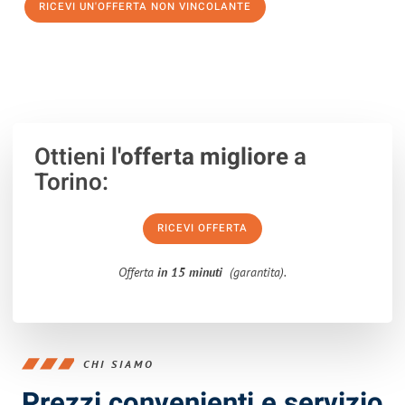
RICEVI UN'OFFERTA NON VINCOLANTE
100% non vincolante – Risposta garantita entro 15 minuti.
Ottieni
l'offerta migliore
a
Torino:
RICEVI OFFERTA
Offerta
in 15 minuti
(garantita).
CHI SIAMO
Prezzi convenienti e servizio