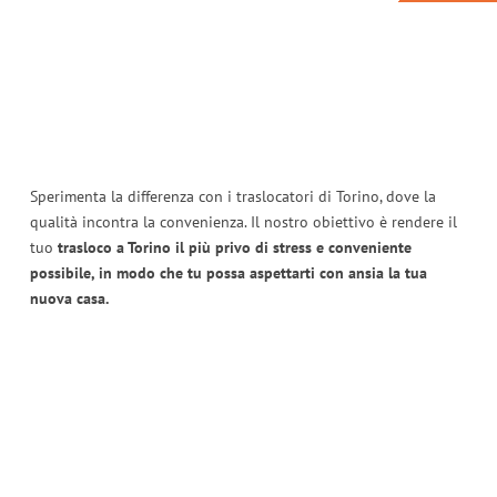
Sperimenta la differenza con i traslocatori di Torino, dove la
qualità incontra la convenienza. Il nostro obiettivo è rendere il
tuo
trasloco a Torino il più privo di stress e conveniente
possibile, in modo che tu possa aspettarti con ansia la tua
nuova casa.