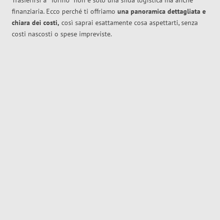
Trasferirsi a
Torino
non è solo una sfida logistica ma anche
finanziaria. Ecco perché ti offriamo
una panoramica dettagliata e
chiara dei costi,
così saprai esattamente cosa aspettarti, senza
costi nascosti o spese impreviste.