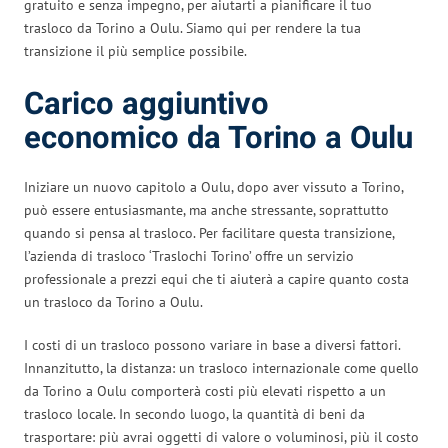
gratuito e senza impegno, per aiutarti a pianificare il tuo
trasloco da Torino a Oulu. Siamo qui per rendere la tua
transizione il più semplice possibile.
Carico aggiuntivo
economico da Torino a Oulu
Iniziare un nuovo capitolo a Oulu, dopo aver vissuto a Torino,
può essere entusiasmante, ma anche stressante, soprattutto
quando si pensa al trasloco. Per facilitare questa transizione,
l’azienda di trasloco ‘Traslochi Torino’ offre un servizio
professionale a prezzi equi che ti aiuterà a capire quanto costa
un trasloco da Torino a Oulu.
I costi di un trasloco possono variare in base a diversi fattori.
Innanzitutto, la distanza: un trasloco internazionale come quello
da Torino a Oulu comporterà costi più elevati rispetto a un
trasloco locale. In secondo luogo, la quantità di beni da
trasportare: più avrai oggetti di valore o voluminosi, più il costo