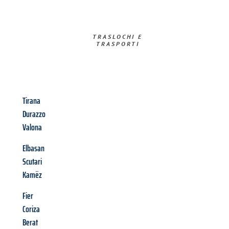
TRASLOCHI E
TRASPORTI​
Tirana
Durazzo
Valona
Elbasan
Scutari
Kamëz
Fier
Coriza
Berat