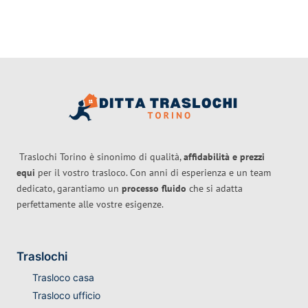
Traslochi Torino è sinonimo di qualità,
affidabilità e prezzi
equi
per il vostro trasloco. Con anni di esperienza e un team
dedicato, garantiamo un
processo fluido
che si adatta
perfettamente alle vostre esigenze.
Traslochi
Trasloco casa
Trasloco ufficio