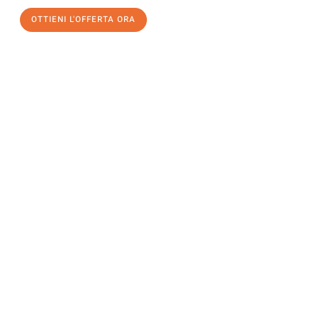
OTTIENI L'OFFERTA ORA