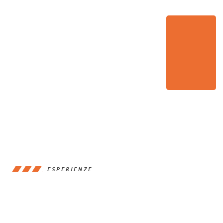
ESPERIENZE