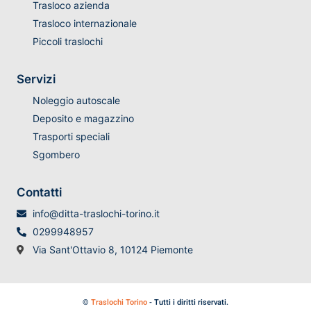
Trasloco azienda
Trasloco internazionale
Piccoli traslochi
Servizi
Noleggio autoscale
Deposito e magazzino
Trasporti speciali
Sgombero
Contatti
info@ditta-traslochi-torino.it
0299948957
Via Sant'Ottavio 8, 10124 Piemonte
©
Traslochi Torino
- Tutti i diritti riservati.