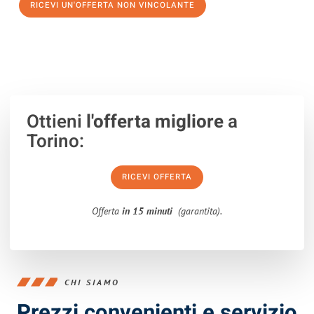
RICEVI UN'OFFERTA NON VINCOLANTE
100% non vincolante – Risposta garantita entro 15 minuti.
Ottieni
l'offerta migliore
a
Torino:
RICEVI OFFERTA
Offerta
in 15 minuti
(garantita).
CHI SIAMO
Prezzi convenienti e servizio