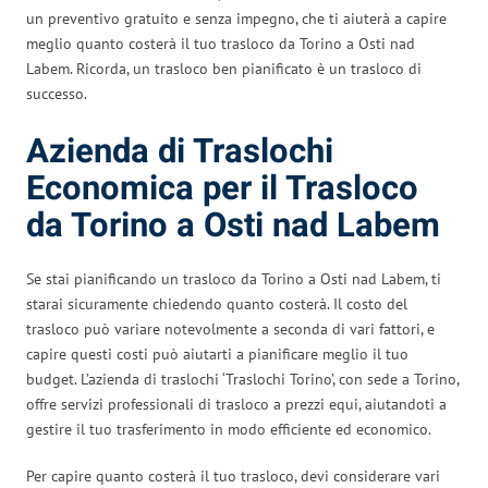
un preventivo gratuito e senza impegno, che ti aiuterà a capire
meglio quanto costerà il tuo trasloco da Torino a Osti nad
Labem. Ricorda, un trasloco ben pianificato è un trasloco di
successo.
Azienda di Traslochi
Economica per il Trasloco
da Torino a Osti nad Labem
Se stai pianificando un trasloco da Torino a Osti nad Labem, ti
starai sicuramente chiedendo quanto costerà. Il costo del
trasloco può variare notevolmente a seconda di vari fattori, e
capire questi costi può aiutarti a pianificare meglio il tuo
budget. L’azienda di traslochi ‘Traslochi Torino’, con sede a Torino,
offre servizi professionali di trasloco a prezzi equi, aiutandoti a
gestire il tuo trasferimento in modo efficiente ed economico.
Per capire quanto costerà il tuo trasloco, devi considerare vari