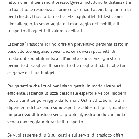
fattori che influenzano il prezzo. Questi includono la distanza tra
la tua attuale residenza a Torino e Osti nad Labem, la quantità di
beni che devi trasportare e i servizi aggiuntivi richiesti, come
l’imballaggio, lo smontaggio e il montaggio dei mobili, e il
trasporto di oggetti di valore o delicati.
L’azienda ‘Traslochi Torino’ offre un preventivo personalizzato in
base alle tue esigenze specifiche, con diversi pacchetti di
trasloco disponibili in base all’ambito e ai servizi. Questo ti
permette di scegliere il pacchetto che meglio si adatta alle tue
esigenze e al tuo budget.
Per garantire che i tuoi beni siano gestiti in modo sicuro ed
efficiente, l’azienda utilizza personale esperto e veicoli moderni,
ideali per il lungo viaggio da Torino a Osti nad Labem. Tutti i
dipendenti dell’azienda sono esperti e addestrati per garantire
un processo di trasloco senza problemi, assicurando che nulla
venga danneggiato durante il trasporto.
Se vuoi saperne di più sui costi e sui servizi di trasloco offerti