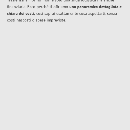
Trasferirsi a
Torino
non è solo una sfida logistica ma anche
finanziaria. Ecco perché ti offriamo
una panoramica dettagliata e
chiara dei costi,
così saprai esattamente cosa aspettarti, senza
costi nascosti o spese impreviste.