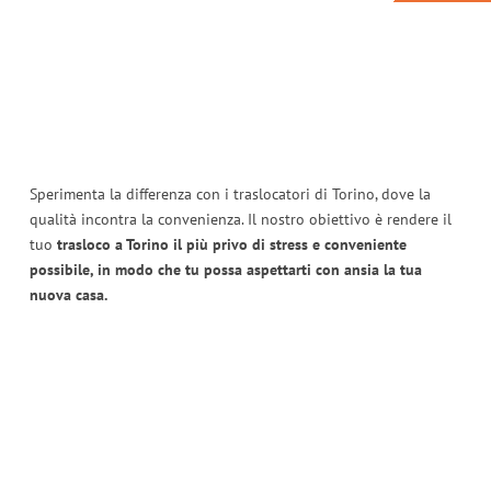
Sperimenta la differenza con i traslocatori di Torino, dove la
qualità incontra la convenienza. Il nostro obiettivo è rendere il
tuo
trasloco a Torino il più privo di stress e conveniente
possibile, in modo che tu possa aspettarti con ansia la tua
nuova casa.