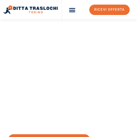
RICEVI OFFERTA
Ditta Traslochi Torino
Servizi Traslochi Torino
Costi e prezzi
TRASLOCHI TORINO
Traslochi Torino
Osti Nad Labem
Il tuo trasloco Torino Osti nad Labem può essere così facile!
Sperimenta il nostro
servizio di prima classe
e assicurati i
migliori prezzi in Torino
.
Richiedo ora la tua offerta personalizzata e fai il primo passo
verso un trasloco senza stress a Osti nad Labem