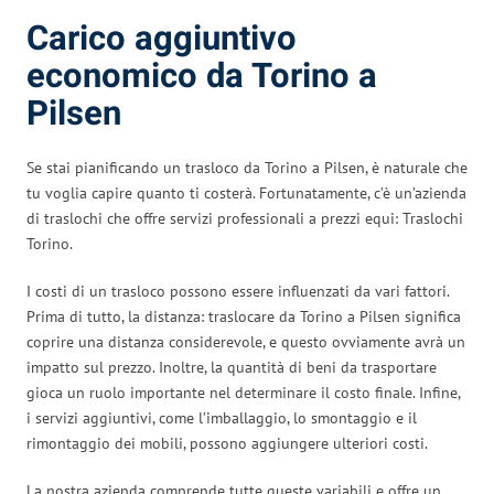
Carico aggiuntivo
economico da Torino a
Pilsen
Se stai pianificando un trasloco da Torino a Pilsen, è naturale che
tu voglia capire quanto ti costerà. Fortunatamente, c’è un’azienda
di traslochi che offre servizi professionali a prezzi equi: Traslochi
Torino.
I costi di un trasloco possono essere influenzati da vari fattori.
Prima di tutto, la distanza: traslocare da Torino a Pilsen significa
coprire una distanza considerevole, e questo ovviamente avrà un
impatto sul prezzo. Inoltre, la quantità di beni da trasportare
gioca un ruolo importante nel determinare il costo finale. Infine,
i servizi aggiuntivi, come l’imballaggio, lo smontaggio e il
rimontaggio dei mobili, possono aggiungere ulteriori costi.
La nostra azienda comprende tutte queste variabili e offre un