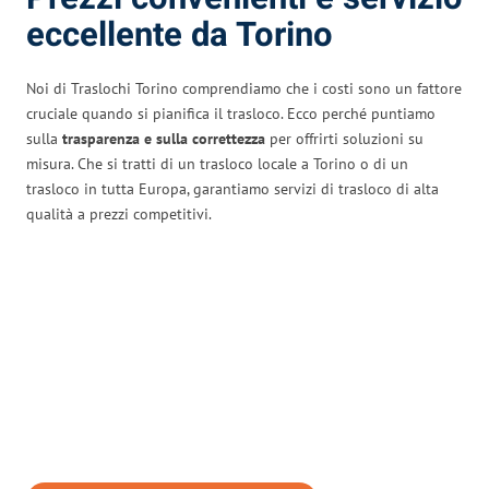
eccellente da Torino
Noi di Traslochi Torino comprendiamo che i costi sono un fattore
cruciale quando si pianifica il trasloco. Ecco perché puntiamo
sulla
trasparenza e sulla correttezza
per offrirti soluzioni su
misura. Che si tratti di un trasloco locale a Torino o di un
trasloco in tutta Europa, garantiamo servizi di trasloco di alta
qualità a prezzi competitivi.