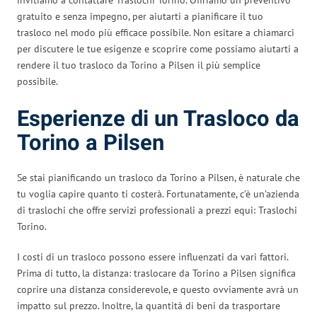
gratuito e senza impegno, per aiutarti a pianificare il tuo
trasloco nel modo più efficace possibile. Non esitare a chiamarci
per discutere le tue esigenze e scoprire come possiamo aiutarti a
rendere il tuo trasloco da Torino a Pilsen il più semplice
possibile.
Esperienze di un Trasloco da
Torino a Pilsen
Se stai pianificando un trasloco da Torino a Pilsen, è naturale che
tu voglia capire quanto ti costerà. Fortunatamente, c’è un’azienda
di traslochi che offre servizi professionali a prezzi equi: Traslochi
Torino.
I costi di un trasloco possono essere influenzati da vari fattori.
Prima di tutto, la distanza: traslocare da Torino a Pilsen significa
coprire una distanza considerevole, e questo ovviamente avrà un
impatto sul prezzo. Inoltre, la quantità di beni da trasportare