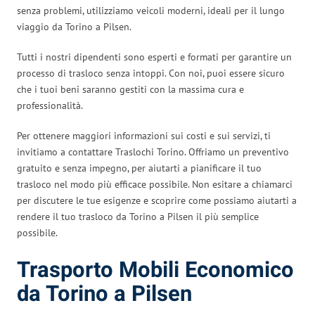
senza problemi, utilizziamo veicoli moderni, ideali per il lungo
viaggio da Torino a Pilsen.
Tutti i nostri dipendenti sono esperti e formati per garantire un
processo di trasloco senza intoppi. Con noi, puoi essere sicuro
che i tuoi beni saranno gestiti con la massima cura e
professionalità.
Per ottenere maggiori informazioni sui costi e sui servizi, ti
invitiamo a contattare Traslochi Torino. Offriamo un preventivo
gratuito e senza impegno, per aiutarti a pianificare il tuo
trasloco nel modo più efficace possibile. Non esitare a chiamarci
per discutere le tue esigenze e scoprire come possiamo aiutarti a
rendere il tuo trasloco da Torino a Pilsen il più semplice
possibile.
Trasporto Mobili Economico
da Torino a Pilsen