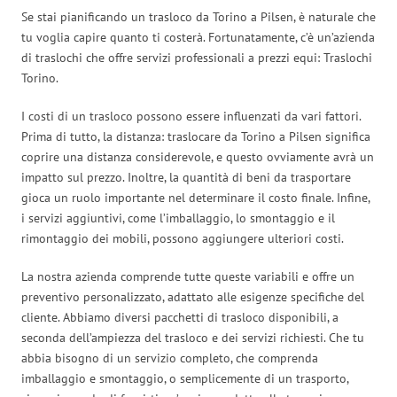
Se stai pianificando un trasloco da Torino a Pilsen, è naturale che
tu voglia capire quanto ti costerà. Fortunatamente, c’è un’azienda
di traslochi che offre servizi professionali a prezzi equi: Traslochi
Torino.
I costi di un trasloco possono essere influenzati da vari fattori.
Prima di tutto, la distanza: traslocare da Torino a Pilsen significa
coprire una distanza considerevole, e questo ovviamente avrà un
impatto sul prezzo. Inoltre, la quantità di beni da trasportare
gioca un ruolo importante nel determinare il costo finale. Infine,
i servizi aggiuntivi, come l’imballaggio, lo smontaggio e il
rimontaggio dei mobili, possono aggiungere ulteriori costi.
La nostra azienda comprende tutte queste variabili e offre un
preventivo personalizzato, adattato alle esigenze specifiche del
cliente. Abbiamo diversi pacchetti di trasloco disponibili, a
seconda dell’ampiezza del trasloco e dei servizi richiesti. Che tu
abbia bisogno di un servizio completo, che comprenda
imballaggio e smontaggio, o semplicemente di un trasporto,