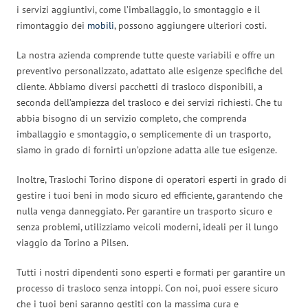
i servizi aggiuntivi, come l’imballaggio, lo smontaggio e il
rimontaggio dei
mobili
, possono aggiungere ulteriori costi.
La nostra azienda comprende tutte queste variabili e offre un
preventivo personalizzato, adattato alle esigenze specifiche del
cliente. Abbiamo diversi pacchetti di trasloco disponibili, a
seconda dell’ampiezza del trasloco e dei servizi richiesti. Che tu
abbia bisogno di un servizio completo, che comprenda
imballaggio e smontaggio, o semplicemente di un trasporto,
siamo in grado di fornirti un’opzione adatta alle tue esigenze.
Inoltre, Traslochi Torino dispone di operatori esperti in grado di
gestire i tuoi beni in modo sicuro ed efficiente, garantendo che
nulla venga danneggiato. Per garantire un trasporto sicuro e
senza problemi, utilizziamo veicoli moderni, ideali per il lungo
viaggio da Torino a Pilsen.
Tutti i nostri dipendenti sono esperti e formati per garantire un
processo di trasloco senza intoppi. Con noi, puoi essere sicuro
che i tuoi beni saranno gestiti con la massima cura e