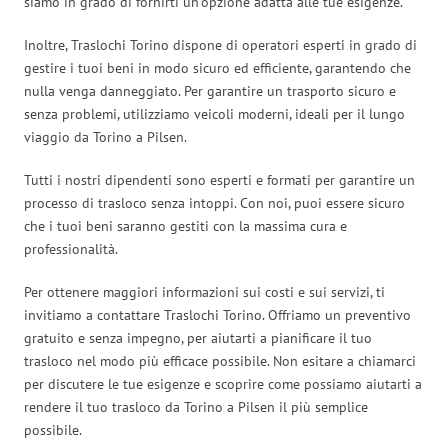
siamo in grado di fornirti un’opzione adatta alle tue esigenze.
Inoltre, Traslochi Torino dispone di operatori esperti in grado di
gestire i tuoi beni in modo sicuro ed efficiente, garantendo che
nulla venga danneggiato. Per garantire un trasporto sicuro e
senza problemi, utilizziamo veicoli moderni, ideali per il lungo
viaggio da Torino a Pilsen.
Tutti i nostri dipendenti sono esperti e formati per garantire un
processo di trasloco senza intoppi. Con noi, puoi essere sicuro
che i tuoi beni saranno gestiti con la massima cura e
professionalità.
Per ottenere maggiori informazioni sui costi e sui servizi, ti
invitiamo a contattare Traslochi Torino. Offriamo un preventivo
gratuito e senza impegno, per aiutarti a pianificare il tuo
trasloco nel modo più efficace possibile. Non esitare a chiamarci
per discutere le tue esigenze e scoprire come possiamo aiutarti a
rendere il tuo trasloco da Torino a Pilsen il più semplice
possibile.