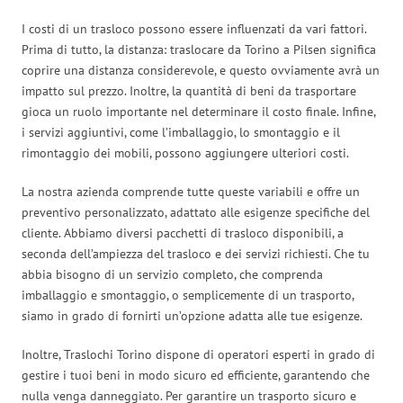
I costi di un trasloco possono essere influenzati da vari fattori.
Prima di tutto, la distanza: traslocare da Torino a Pilsen significa
coprire una distanza considerevole, e questo ovviamente avrà un
impatto sul prezzo. Inoltre, la quantità di beni da trasportare
gioca un ruolo importante nel determinare il costo finale. Infine,
i servizi aggiuntivi, come l’imballaggio, lo smontaggio e il
rimontaggio dei mobili, possono aggiungere ulteriori costi.
La nostra azienda comprende tutte queste variabili e offre un
preventivo personalizzato, adattato alle esigenze specifiche del
cliente. Abbiamo diversi pacchetti di trasloco disponibili, a
seconda dell’ampiezza del trasloco e dei servizi richiesti. Che tu
abbia bisogno di un servizio completo, che comprenda
imballaggio e smontaggio, o semplicemente di un trasporto,
siamo in grado di fornirti un’opzione adatta alle tue esigenze.
Inoltre, Traslochi Torino dispone di operatori esperti in grado di
gestire i tuoi beni in modo sicuro ed efficiente, garantendo che
nulla venga danneggiato. Per garantire un trasporto sicuro e