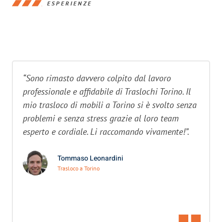
ESPERIENZE
“Sono rimasto davvero colpito dal lavoro
professionale e affidabile di Traslochi Torino. Il
mio trasloco di mobili a Torino si è svolto senza
problemi e senza stress grazie al loro team
esperto e cordiale. Li raccomando vivamente!”.
Tommaso Leonardini
Trasloco a Torino