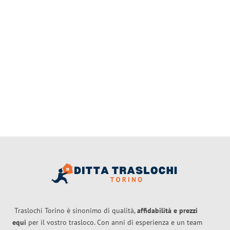
Traslochi Torino è sinonimo di qualità,
affidabilità e prezzi
equi
per il vostro trasloco. Con anni di esperienza e un team