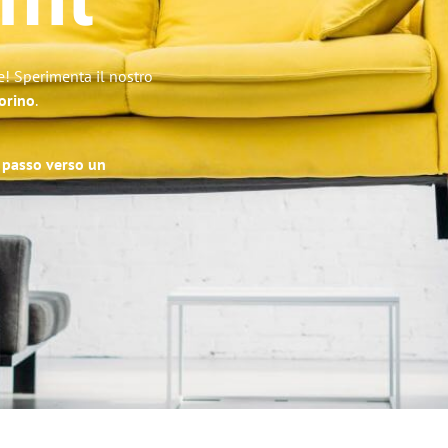
amt
e! Sperimenta il nostro
Torino
.
o passo verso un