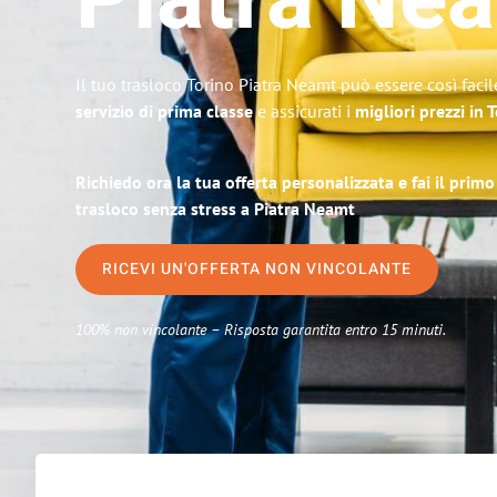
Piatra Ne
Il tuo trasloco Torino Piatra Neamt può essere così facil
servizio di prima classe
e assicurati i
migliori prezzi in 
Richiedo ora la tua offerta personalizzata e fai il prim
trasloco senza stress a Piatra Neamt
RICEVI UN'OFFERTA NON VINCOLANTE
100% non vincolante – Risposta garantita entro 15 minuti.