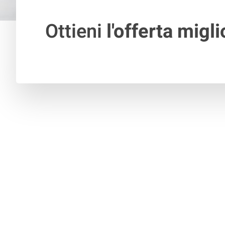
Ottieni
l'offerta migli