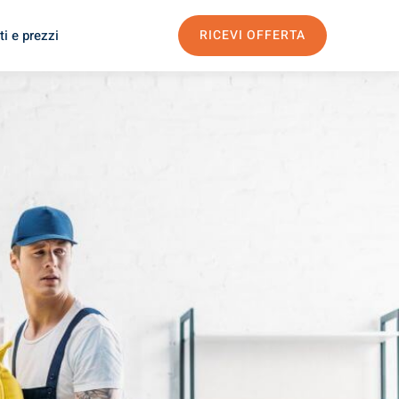
i e prezzi
RICEVI OFFERTA