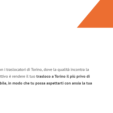
 i traslocatori di Torino, dove la qualità incontra la
ttivo è rendere il tuo
trasloco a Torino il più privo di
bile, in modo che tu possa aspettarti con ansia la tua