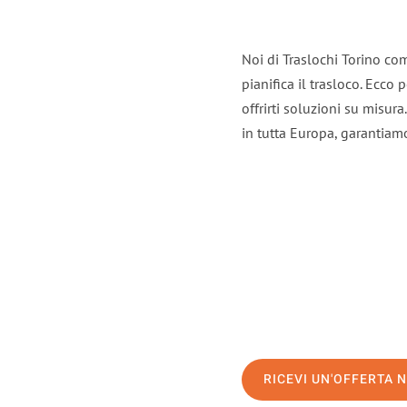
Noi di Traslochi Torino co
pianifica il trasloco. Ecco
offrirti soluzioni su misura
in tutta Europa, garantiamo 
RICEVI UN'OFFERTA 