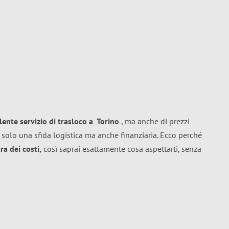
llente
servizio di trasloco
a
Torino
, ma anche di prezzi
 solo una sfida logistica ma anche finanziaria. Ecco perché
a dei costi,
così saprai esattamente cosa aspettarti, senza