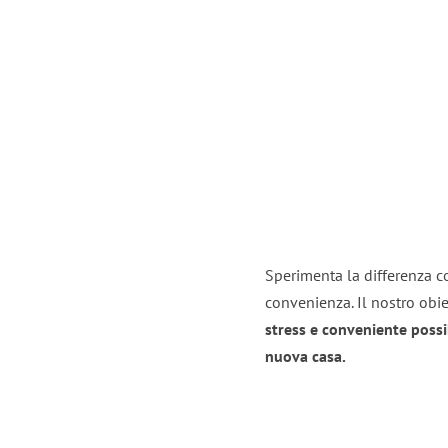
Sperimenta la differenza con
convenienza. Il nostro obie
stress e conveniente possi
nuova casa.