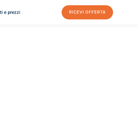
i e prezzi
RICEVI OFFERTA