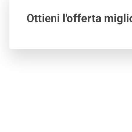
Ottieni
l'offerta migli