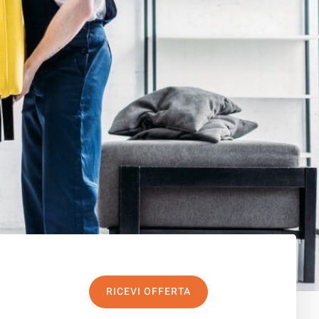
RICEVI OFFERTA