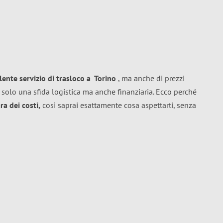
llente
servizio di trasloco
a
Torino
, ma anche di prezzi
 solo una sfida logistica ma anche finanziaria. Ecco perché
a dei costi,
così saprai esattamente cosa aspettarti, senza