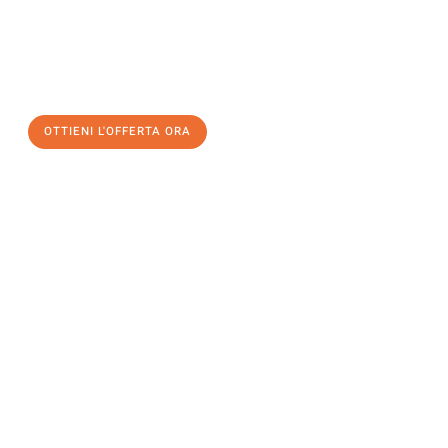
assicuratevi la vostra
offerta di trasloco per le vostre esigenze
a Torino
al miglior prezzo! Approfitta dell’occasione per
un
trasloco senza stress
e con il massimo comfort:
OTTIENI L'OFFERTA ORA