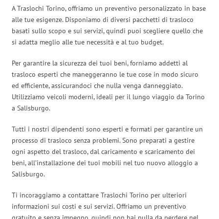
A Traslochi Torino, offriamo un preventivo personalizzato in base
alle tue esigenze. Disponiamo di diversi pacchetti di trasloco
basati sullo scopo e sui servizi, quindi puoi scegliere quello che
si adatta meglio alle tue necessità e al tuo budget.
Per garantire la sicurezza dei tuoi beni, forniamo addetti al
trasloco esperti che maneggeranno le tue cose in modo sicuro
ed efficiente, assicurandoci che nulla venga danneggiato.
Utilizziamo veicoli moderni, ideali per il lungo viaggio da Torino
a Salisburgo.
Tutti i nostri dipendenti sono esperti e formati per garantire un
processo di trasloco senza problemi. Sono preparati a gestire
ogni aspetto del trasloco, dal caricamento e scaricamento dei
beni, all’installazione dei tuoi mobili nel tuo nuovo alloggio a
Salisburgo.
Ti incoraggiamo a contattare Traslochi Torino per ulteriori
informazioni sui costi e sui servizi. Offriamo un preventivo
gratuito e senza impegno, quindi non hai nulla da perdere nel