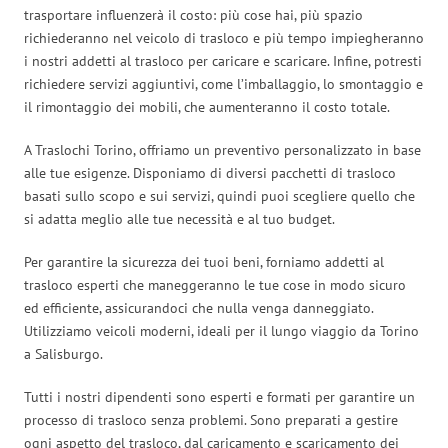
trasportare influenzerà il costo: più cose hai, più spazio
richiederanno nel veicolo di trasloco e più tempo impiegheranno
i nostri addetti al trasloco per caricare e scaricare. Infine, potresti
richiedere servizi aggiuntivi, come l’imballaggio, lo smontaggio e
il rimontaggio dei mobili, che aumenteranno il costo totale.
A Traslochi Torino, offriamo un preventivo personalizzato in base
alle tue esigenze. Disponiamo di diversi pacchetti di trasloco
basati sullo scopo e sui servizi, quindi puoi scegliere quello che
si adatta meglio alle tue necessità e al tuo budget.
Per garantire la sicurezza dei tuoi beni, forniamo addetti al
trasloco esperti che maneggeranno le tue cose in modo sicuro
ed efficiente, assicurandoci che nulla venga danneggiato.
Utilizziamo veicoli moderni, ideali per il lungo viaggio da Torino
a Salisburgo.
Tutti i nostri dipendenti sono esperti e formati per garantire un
processo di trasloco senza problemi. Sono preparati a gestire
ogni aspetto del trasloco, dal caricamento e scaricamento dei