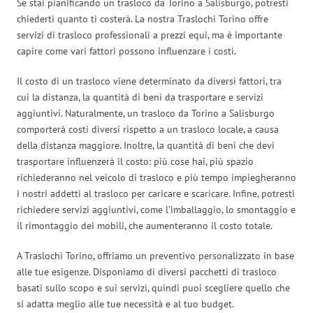
Se stai pianificando un trasloco da Torino a Salisburgo, potresti
chiederti quanto ti costerà. La nostra Traslochi Torino offre
servizi di trasloco professionali a prezzi equi, ma è importante
capire come vari fattori possono influenzare i costi.
Il costo di un trasloco viene determinato da diversi fattori, tra
cui la distanza, la quantità di beni da trasportare e servizi
aggiuntivi. Naturalmente, un trasloco da Torino a Salisburgo
comporterà costi diversi rispetto a un trasloco locale, a causa
della distanza maggiore. Inoltre, la quantità di beni che devi
trasportare influenzerà il costo: più cose hai, più spazio
richiederanno nel veicolo di trasloco e più tempo impiegheranno
i nostri addetti al trasloco per caricare e scaricare. Infine, potresti
richiedere servizi aggiuntivi, come l’imballaggio, lo smontaggio e
il rimontaggio dei mobili, che aumenteranno il costo totale.
A Traslochi Torino, offriamo un preventivo personalizzato in base
alle tue esigenze. Disponiamo di diversi pacchetti di trasloco
basati sullo scopo e sui servizi, quindi puoi scegliere quello che
si adatta meglio alle tue necessità e al tuo budget.