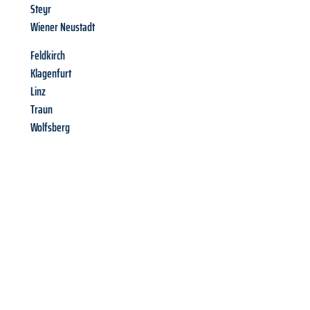
Steyr
Wiener Neustadt
Feldkirch
Klagenfurt
Linz
Traun
Wolfsberg
Richiedi ora la tua
offerta
al
miglior
prezzo !
Inviateci adesso la vostra richiesta non vincolante e