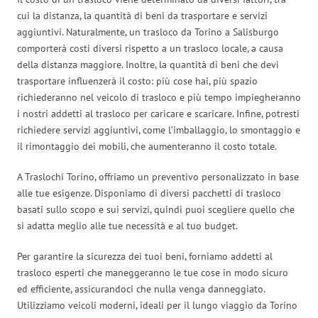
cui la distanza, la quantità di beni da trasportare e servizi
aggiuntivi. Naturalmente, un trasloco da Torino a Salisburgo
comporterà costi diversi rispetto a un trasloco locale, a causa
della distanza maggiore. Inoltre, la quantità di beni che devi
trasportare influenzerà il costo: più cose hai, più spazio
richiederanno nel veicolo di trasloco e più tempo impiegheranno
i nostri addetti al trasloco per caricare e scaricare. Infine, potresti
richiedere servizi aggiuntivi, come l’imballaggio, lo smontaggio e
il rimontaggio dei mobili, che aumenteranno il costo totale.
A Traslochi Torino, offriamo un preventivo personalizzato in base
alle tue esigenze. Disponiamo di diversi pacchetti di trasloco
basati sullo scopo e sui servizi, quindi puoi scegliere quello che
si adatta meglio alle tue necessità e al tuo budget.
Per garantire la sicurezza dei tuoi beni, forniamo addetti al
trasloco esperti che maneggeranno le tue cose in modo sicuro
ed efficiente, assicurandoci che nulla venga danneggiato.
Utilizziamo veicoli moderni, ideali per il lungo viaggio da Torino