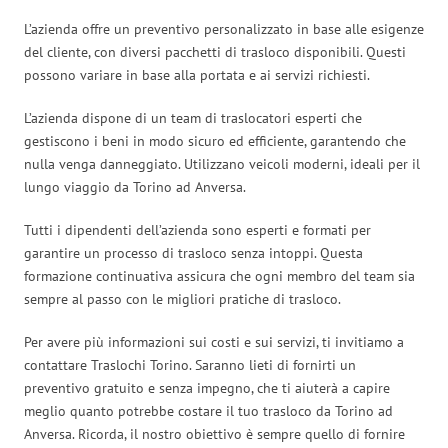
L’azienda offre un preventivo personalizzato in base alle esigenze
del cliente, con diversi pacchetti di trasloco disponibili. Questi
possono variare in base alla portata e ai servizi richiesti.
L’azienda dispone di un team di traslocatori esperti che
gestiscono i beni in modo sicuro ed efficiente, garantendo che
nulla venga danneggiato. Utilizzano veicoli moderni, ideali per il
lungo viaggio da Torino ad Anversa.
Tutti i dipendenti dell’azienda sono esperti e formati per
garantire un processo di trasloco senza intoppi. Questa
formazione continuativa assicura che ogni membro del team sia
sempre al passo con le migliori pratiche di trasloco.
Per avere più informazioni sui costi e sui servizi, ti invitiamo a
contattare Traslochi Torino. Saranno lieti di fornirti un
preventivo gratuito e senza impegno, che ti aiuterà a capire
meglio quanto potrebbe costare il tuo trasloco da Torino ad
Anversa. Ricorda, il nostro obiettivo è sempre quello di fornire