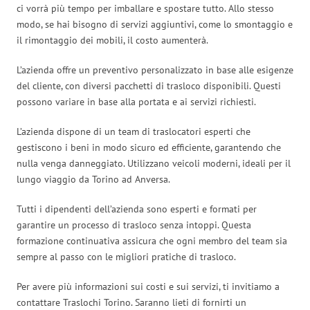
ci vorrà più tempo per imballare e spostare tutto. Allo stesso
modo, se hai bisogno di servizi aggiuntivi, come lo smontaggio e
il rimontaggio dei mobili, il costo aumenterà.
L’azienda offre un preventivo personalizzato in base alle esigenze
del cliente, con diversi pacchetti di trasloco disponibili. Questi
possono variare in base alla portata e ai servizi richiesti.
L’azienda dispone di un team di traslocatori esperti che
gestiscono i beni in modo sicuro ed efficiente, garantendo che
nulla venga danneggiato. Utilizzano veicoli moderni, ideali per il
lungo viaggio da Torino ad Anversa.
Tutti i dipendenti dell’azienda sono esperti e formati per
garantire un processo di trasloco senza intoppi. Questa
formazione continuativa assicura che ogni membro del team sia
sempre al passo con le migliori pratiche di trasloco.
Per avere più informazioni sui costi e sui servizi, ti invitiamo a
contattare Traslochi Torino. Saranno lieti di fornirti un