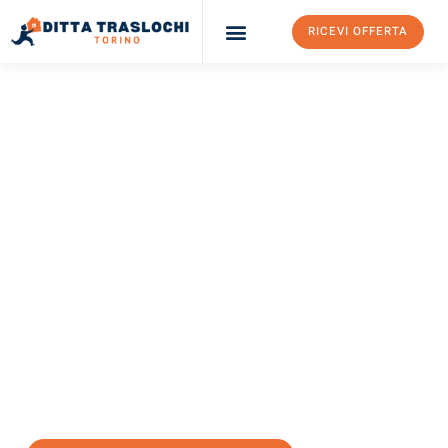
RICEVI OFFERTA
Ditta Traslochi Torino
Servizi Traslochi Torino
Costi e prezzi
TRASLOCHI TORINO
Traslochi Torino
Anversa
Il tuo trasloco Torino Anversa può essere così facile! Sperimenta
il nostro
servizio di prima classe
e assicurati i
migliori prezzi in
Torino
.
Richiedo ora la tua offerta personalizzata e fai il primo passo
verso un trasloco senza stress a Anversa