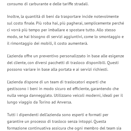
consumo di carburante e delle tariffe stradali.
Inoltre, la quantità di beni da trasportare incide notevolmente
sul costo finale. Più roba hai, più pagherai, semplicemente perché
ci vorrà più tempo per imballare e spostare tutto. Allo stesso
modo, se hai bisogno di servizi aggiuntivi, come lo smontaggio e
il rimontaggio dei mobili, il costo aumenterà.
L’azienda offre un preventivo personalizzato in base alle esigenze
del cliente, con diversi pacchetti di trasloco disponibili. Questi
possono variare in base alla portata e ai servizi richiesti.
L’azienda dispone di un team di traslocatori esperti che
gestiscono i beni in modo sicuro ed efficiente, garantendo che
nulla venga danneggiato. Utilizzano veicoli moderni, ideali per il
lungo viaggio da Torino ad Anversa.
Tutti i dipendenti dell’azienda sono esperti e formati per
garantire un processo di trasloco senza intoppi. Questa
formazione continuativa assicura che ogni membro del team sia