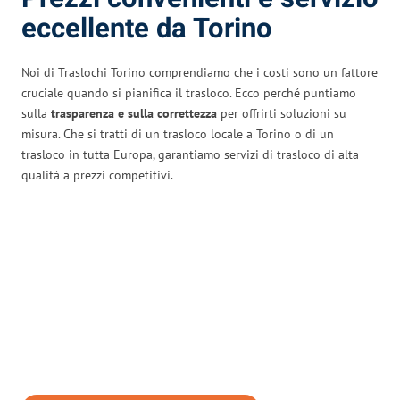
eccellente da Torino
Noi di Traslochi Torino comprendiamo che i costi sono un fattore
cruciale quando si pianifica il trasloco. Ecco perché puntiamo
sulla
trasparenza e sulla correttezza
per offrirti soluzioni su
misura. Che si tratti di un trasloco locale a Torino o di un
trasloco in tutta Europa, garantiamo servizi di trasloco di alta
qualità a prezzi competitivi.