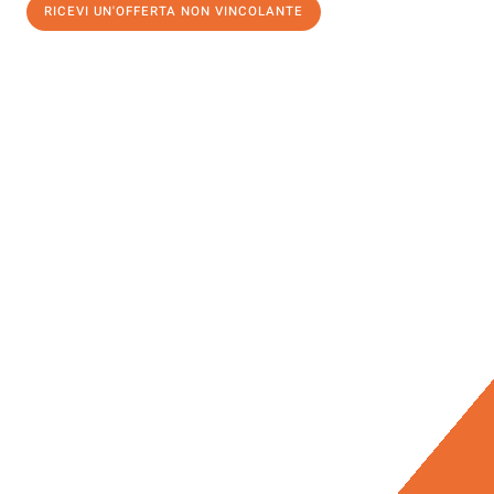
RICEVI UN'OFFERTA NON VINCOLANTE