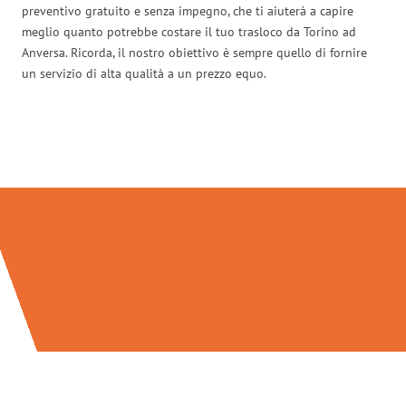
preventivo gratuito e senza impegno, che ti aiuterà a capire
meglio quanto potrebbe costare il tuo trasloco da Torino ad
Anversa. Ricorda, il nostro obiettivo è sempre quello di fornire
un servizio di alta qualità a un prezzo equo.
Traslochi Torino in numeri: