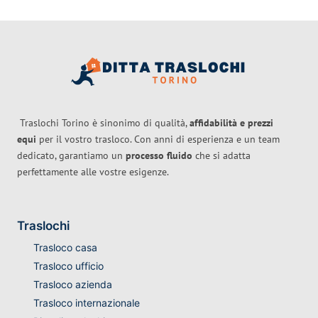
Traslochi Torino è sinonimo di qualità,
affidabilità e prezzi
equi
per il vostro trasloco. Con anni di esperienza e un team
dedicato, garantiamo un
processo fluido
che si adatta
perfettamente alle vostre esigenze.
Traslochi
Trasloco casa
Trasloco ufficio
Trasloco azienda
Trasloco internazionale