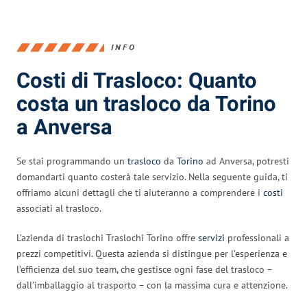
INFO
Costi di Trasloco: Quanto
costa un trasloco da Torino
a Anversa
Se stai programmando un
trasloco
da
Torino
ad Anversa, potresti
domandarti quanto costerà tale servizio. Nella seguente guida, ti
offriamo alcuni dettagli che ti aiuteranno a comprendere i
costi
associati al trasloco.
L’azienda di traslochi Traslochi Torino offre
servizi
professionali a
prezzi competitivi. Questa azienda si distingue per l’esperienza e
l’efficienza del suo team, che gestisce ogni fase del trasloco –
dall’imballaggio al trasporto – con la massima cura e attenzione.