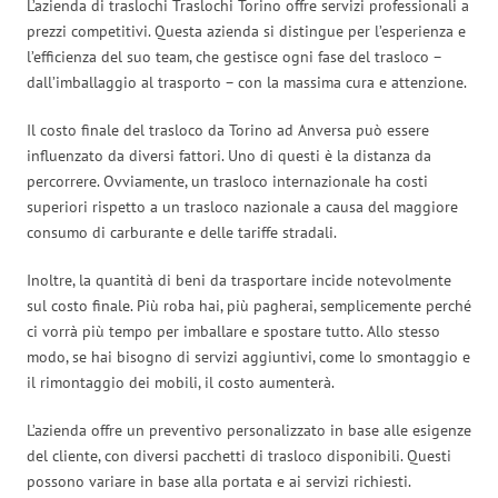
L’azienda di traslochi Traslochi Torino offre servizi professionali a
prezzi competitivi. Questa azienda si distingue per l’esperienza e
l’efficienza del suo team, che gestisce ogni fase del trasloco –
dall’imballaggio al trasporto – con la massima cura e attenzione.
Il costo finale del trasloco da Torino ad Anversa può essere
influenzato da diversi fattori. Uno di questi è la distanza da
percorrere. Ovviamente, un trasloco internazionale ha costi
superiori rispetto a un trasloco nazionale a causa del maggiore
consumo di carburante e delle tariffe stradali.
Inoltre, la quantità di beni da trasportare incide notevolmente
sul costo finale. Più roba hai, più pagherai, semplicemente perché
ci vorrà più tempo per imballare e spostare tutto. Allo stesso
modo, se hai bisogno di servizi aggiuntivi, come lo smontaggio e
il rimontaggio dei mobili, il costo aumenterà.
L’azienda offre un preventivo personalizzato in base alle esigenze
del cliente, con diversi pacchetti di trasloco disponibili. Questi
possono variare in base alla portata e ai servizi richiesti.