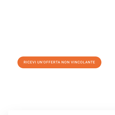
Schaerbe
Il tuo trasloco Torino Schaerbeek può essere così facile
servizio di prima classe
e assicurati i
migliori prezzi in 
Richiedo ora la tua offerta personalizzata e fai il prim
trasloco senza stress a Schaerbeek
RICEVI UN'OFFERTA NON VINCOLANTE
100% non vincolante – Risposta garantita entro 15 minuti.