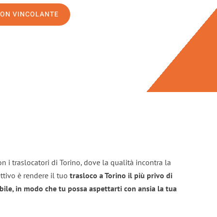
NON VINCOLANTE
 i traslocatori di Torino, dove la qualità incontra la
ttivo è rendere il tuo
trasloco a Torino il più privo di
bile, in modo che tu possa aspettarti con ansia la tua