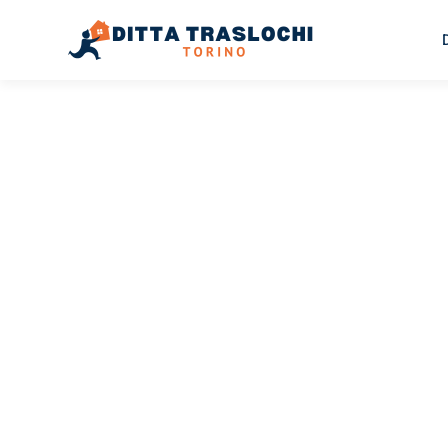
TRASLOCHI TORINO
Traslochi
Torino