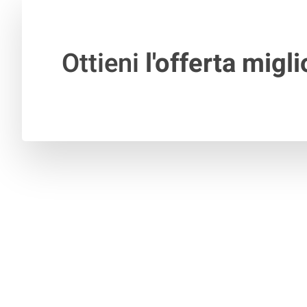
Ottieni
l'offerta migli