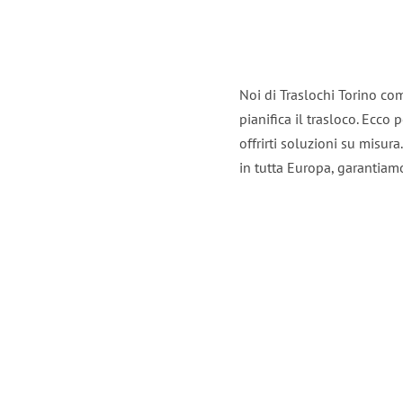
Noi di Traslochi Torino co
pianifica il trasloco. Ecco
offrirti soluzioni su misura
in tutta Europa, garantiamo 