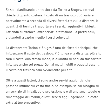
Se stai pianificando un trasloco da Torino a Bruges, potresti
chiederti quanto costerà. Il costo di un trasloco può variare
notevolmente a seconda di diversi fattori, tra cui la distanza, la
quantità di beni da trasportare e i servizi aggiuntivi richiesti.
L’azienda di traslochi offre servizi professionali a prezzi equi,
aiutandoti a capire meglio i costi coinvolti.
La distanza tra Torino e Bruges è uno dei fattori principali che
influenzano il costo del trasloco. Più lunga è la distanza, più alto
sarà il costo. Allo stesso modo, la quantità di beni da trasportare
influisce anche sul prezzo. Se hai molti mobili o oggetti pesanti,
il costo del trasloco sarà ovviamente più alto.
Oltre a questi fattori, ci sono anche servizi aggiuntivi che
possono influire sul costo finale. Ad esempio, se hai bisogno di
un servizio di imballaggio professionale o di uno smontaggio e
rimontaggio dei mobili, questi servizi aggiungeranno un costo
extra al tuo preventivo.