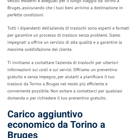
veicoli moderni e adeguati per il lungo viaggio da Torino a
Bruges, assicurando che i tuoi beni arrivino a destinazione in
perfette condizioni.
Tutti i dipendenti dell’azienda di traslochi sono esperti e formati
per garantire un processo di trasloco senza problemi. Siamo
impegnati a offrire un servizio di alta qualità e a garantire la
massima soddisfazione del cliente.
Ti invitiamo a contattare l’azienda di traslochi per ulteriori
informazioni sui costi e sui servizi. Offriamo un preventivo
gratuito e senza impegno, per aiutarti a pianificare il tuo
trasloco da Torino a Bruges nel modo più efficiente e
conveniente possibile. Non esitare a contattarci per qualsiasi
domanda o per richiedere il tuo preventivo gratuito.
Carico aggiuntivo
economico da Torino a
Bruges