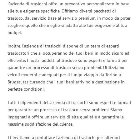
L’azienda di traslochi offre un preventivo personalizzato in base
alle tue esigenze specifiche. Offriamo diversi pacchetti di
trasloco, dal servizio base al servizio premium, in modo da poter
scegliere quello che meglio si adatta alle tue esigenze e al tuo
budget.
Inoltre, l’azienda di traslochi dispone di un team di esperti
traslocatori che si occuperanno dei tuoi beni in modo sicuro ed
efficiente. I nostri addetti al trasloco sono esperti e formati per
garantire un processo di trasloco senza problemi. Utilizziamo
veicoli moderni e adeguati per il lungo viaggio da Torino a
Bruges, assicurando che i tuoi beni arrivino a destinazione in
perfette condizioni.
Tutti i dipendenti dell’azienda di traslochi sono esperti e formati
per garantire un processo di trasloco senza problemi. Siamo
impegnati a offrire un servizio di alta qualità e a garantire la
massima soddisfazione del cliente.
Ti invitiamo a contattare l’azienda di traslochi per ulteriori