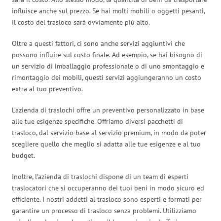
influisce anche sul prezzo. Se hai molti mobili o oggetti pesanti,
il costo del trasloco sarà ovviamente più alto.
Oltre a questi fattori, ci sono anche servizi aggiuntivi che
possono influire sul costo finale. Ad esempio, se hai bisogno di
un servizio di imballaggio professionale o di uno smontaggio e
rimontaggio dei mobili, questi servizi aggiungeranno un costo
extra al tuo preventivo.
L’azienda di traslochi offre un preventivo personalizzato in base
alle tue esigenze specifiche. Offriamo diversi pacchetti di
trasloco, dal servizio base al servizio premium, in modo da poter
scegliere quello che meglio si adatta alle tue esigenze e al tuo
budget.
Inoltre, l’azienda di traslochi dispone di un team di esperti
traslocatori che si occuperanno dei tuoi beni in modo sicuro ed
efficiente. I nostri addetti al trasloco sono esperti e formati per
garantire un processo di trasloco senza problemi. Utilizziamo