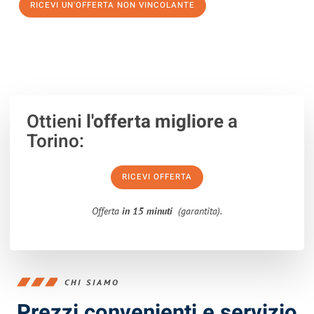
RICEVI UN'OFFERTA NON VINCOLANTE
100% non vincolante – Risposta garantita entro 15 minuti.
Ottieni
l'offerta migliore
a
Torino:
RICEVI OFFERTA
Offerta
in 15 minuti
(garantita).
CHI SIAMO
Prezzi convenienti e servizio