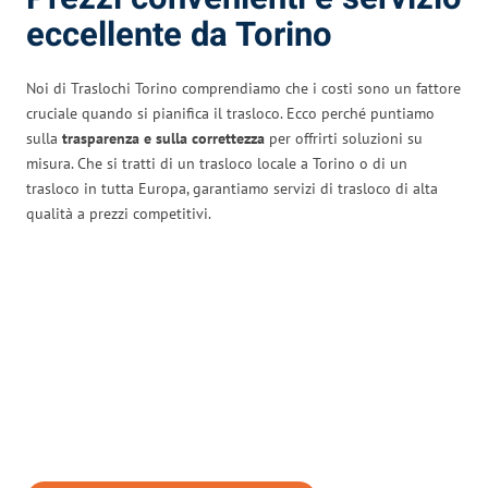
eccellente da Torino
Noi di Traslochi Torino comprendiamo che i costi sono un fattore
cruciale quando si pianifica il trasloco. Ecco perché puntiamo
sulla
trasparenza e sulla correttezza
per offrirti soluzioni su
misura. Che si tratti di un trasloco locale a Torino o di un
trasloco in tutta Europa, garantiamo servizi di trasloco di alta
qualità a prezzi competitivi.