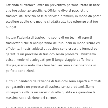
L’azienda di traslochi offre un preventivo personalizzato in base
alle tue esigenze specifiche. Offriamo diversi pacchetti di
trasloco, dal servizio base al servizio premium, in modo da poter
scegliere quello che meglio si adatta alle tue esigenze e al tuo
budget.
Inoltre, l’azienda di traslochi dispone di un team di esperti
traslocatori che si occuperanno dei tuoi beni in modo sicuro ed
efficiente. I nostri addetti al trasloco sono esperti e formati per
garantire un processo di trasloco senza problemi. Utilizziamo
veicoli moderni e adeguati per il lungo viaggio da Torino a
Bruges, assicurando che i tuoi beni arrivino a destinazione in
perfette condizioni.
Tutti i dipendenti dell’azienda di traslochi sono esperti e formati
per garantire un processo di trasloco senza problemi. Siamo
impegnati a offrire un servizio di alta qualità e a garantire la
massima soddisfazione del cliente.
Ti invitiamo a contattare l’azienda di traslochi per ulteriori