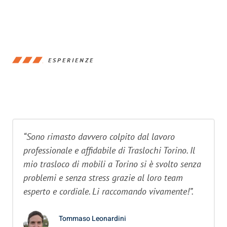
ESPERIENZE
“Sono rimasto davvero colpito dal lavoro
professionale e affidabile di Traslochi Torino. Il
mio trasloco di mobili a Torino si è svolto senza
problemi e senza stress grazie al loro team
esperto e cordiale. Li raccomando vivamente!”.
Tommaso Leonardini