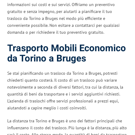
informazioni sui costi e sui servizi. Offriamo un preventivo
gratuito e senza impegno, per aiutarti a pianificare il tuo
trasloco da Torino a Bruges nel modo più efficiente e
conveniente possibile. Non esitare a contattarci per qualsiasi
domanda o per richiedere il tuo preventivo gratuito.
Trasporto Mobili Economico
da Torino a Bruges
Se stai pianificando un trasloco da Torino a Bruges, potresti
chiederti quanto costerà. Il costo di un trasloco può variare
notevolmente a seconda di diversi fattori, tra cui la distanza, la
quantità di beni da trasportare e i servizi aggiuntivi richiesti.
L’azienda di traslochi offre servizi professionali a prezzi equi,
aiutandoti a capire meglio i costi coinvolti.
La distanza tra Torino e Bruges è uno dei fattori principali che
influenzano il costo del trasloco. Più lunga è la distanza, più alto
sarà il costo. Allo stesso modo, la quantità di beni da trasportare