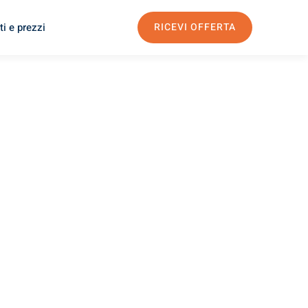
i e prezzi
RICEVI OFFERTA