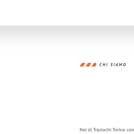
CHI SIAMO
Noi di Traslochi Torino co