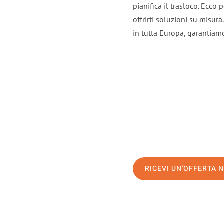
pianifica il trasloco. Ecco
offrirti soluzioni su misura
in tutta Europa, garantiamo 
RICEVI UN'OFFERTA 