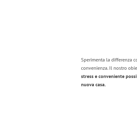
Sperimenta la differenza con
convenienza. Il nostro obie
stress e conveniente possi
nuova casa.