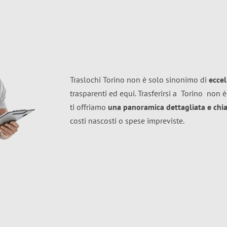
Traslochi Torino non è solo sinonimo di
ecce
trasparenti ed equi. Trasferirsi a
Torino
non è
ti offriamo
una panoramica dettagliata e chiar
costi nascosti o spese impreviste.