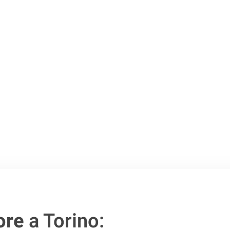
Torino
.
o passo verso un
ore
a Torino: