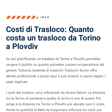
INFO
Costi di Trasloco: Quanto
costa un trasloco da Torino
a Plovdiv
Se stai pianificando un
trasloco
da
Torino
a Plovdiv, potrebbe
sorgere il dubbio su quanto potrebbe costare un’operazione del
genere. Tuttavia, l’azienda di traslochi Traslochi Torino offre
servizi
professionali a prezzi equi e può aiutarti a capire meglio i
costi
implicati.
I costi del trasloco sono influenzati da diversi fattori. La distanza
tra la Torino di partenza e quella di arrivo è uno di questi. Più
lunga è la distanza tra Torino e Plovdiv, più elevato sarà il costo.
Anche la quantità di
beni
da trasportare influisce sui costi: più