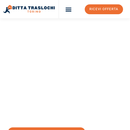
RICEVI OFFERTA
Ditta Traslochi Torino
Servizi Traslochi Torino
Costi e prezzi
TRASLOCHI TORINO
Traslochi Torino
Plovdiv
Il tuo trasloco Torino Plovdiv può essere così facile! Sperimenta
il nostro
servizio di prima classe
e assicurati i
migliori prezzi in
Torino
.
Richiedo ora la tua offerta personalizzata e fai il primo passo
verso un trasloco senza stress a Plovdiv