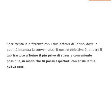
Sperimenta la differenza con i traslocatori di Torino, dove la
qualità incontra la convenienza. Il nostro obiettivo è rendere il
tuo
trasloco a Torino il più privo di stress e conveniente
possibile, in modo che tu possa aspettarti con ansia la tua
nuova casa.