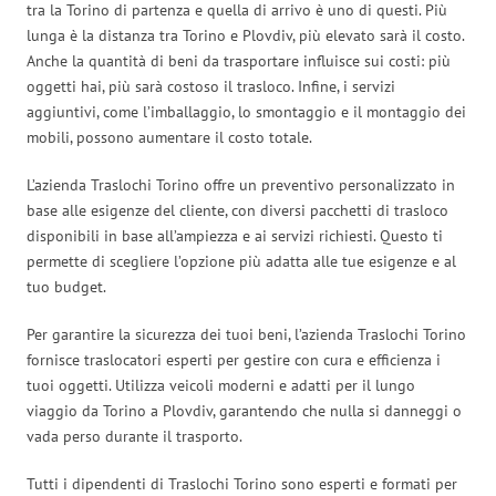
tra la Torino di partenza e quella di arrivo è uno di questi. Più
lunga è la distanza tra Torino e Plovdiv, più elevato sarà il costo.
Anche la quantità di beni da trasportare influisce sui costi: più
oggetti hai, più sarà costoso il trasloco. Infine, i servizi
aggiuntivi, come l’imballaggio, lo smontaggio e il montaggio dei
mobili, possono aumentare il costo totale.
L’azienda Traslochi Torino offre un preventivo personalizzato in
base alle esigenze del cliente, con diversi pacchetti di trasloco
disponibili in base all’ampiezza e ai servizi richiesti. Questo ti
permette di scegliere l’opzione più adatta alle tue esigenze e al
tuo budget.
Per garantire la sicurezza dei tuoi beni, l’azienda Traslochi Torino
fornisce traslocatori esperti per gestire con cura e efficienza i
tuoi oggetti. Utilizza veicoli moderni e adatti per il lungo
viaggio da Torino a Plovdiv, garantendo che nulla si danneggi o
vada perso durante il trasporto.
Tutti i dipendenti di Traslochi Torino sono esperti e formati per