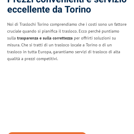
eccellente da Torino
Noi di Traslochi Torino comprendiamo che i costi sono un fattore
cruciale quando si pianifica il trasloco. Ecco perché puntiamo
sulla
trasparenza e sulla correttezza
per offrirti soluzioni su
misura. Che si tratti di un trasloco locale a Torino o di un
trasloco in tutta Europa, garantiamo servizi di trasloco di alta
qualità a prezzi competitivi.