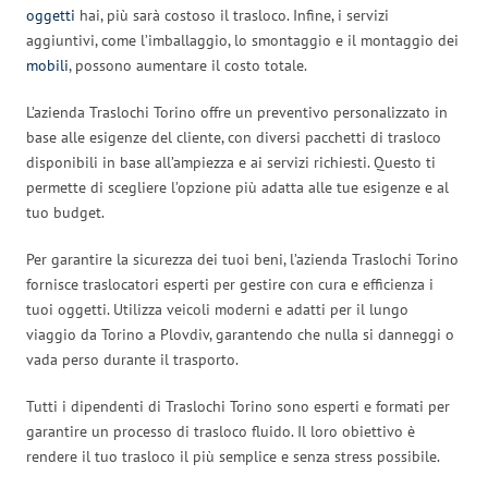
oggetti
hai, più sarà costoso il trasloco. Infine, i servizi
aggiuntivi, come l’imballaggio, lo smontaggio e il montaggio dei
mobili
, possono aumentare il costo totale.
L’azienda Traslochi Torino offre un preventivo personalizzato in
base alle esigenze del cliente, con diversi pacchetti di trasloco
disponibili in base all’ampiezza e ai servizi richiesti. Questo ti
permette di scegliere l’opzione più adatta alle tue esigenze e al
tuo budget.
Per garantire la sicurezza dei tuoi beni, l’azienda Traslochi Torino
fornisce traslocatori esperti per gestire con cura e efficienza i
tuoi oggetti. Utilizza veicoli moderni e adatti per il lungo
viaggio da Torino a Plovdiv, garantendo che nulla si danneggi o
vada perso durante il trasporto.
Tutti i dipendenti di Traslochi Torino sono esperti e formati per
garantire un processo di trasloco fluido. Il loro obiettivo è
rendere il tuo trasloco il più semplice e senza stress possibile.