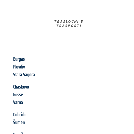
TRASLOCHI E
TRASPORTI​
Burgas
Plovdiv
Stara Sagora
Chaskovo
Russe
Varna
Dobrich
Šumen