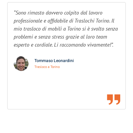
“Sono rimasto davvero colpito dal lavoro
professionale e affidabile di Traslochi Torino. Il
mio trasloco di mobili a Torino si è svolto senza
problemi e senza stress grazie al loro team
esperto e cordiale. Li raccomando vivamente!”.
Tommaso Leonardini
Trasloco a Torino