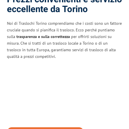
eccellente da Torino
Noi di Traslochi Torino comprendiamo che i costi sono un fattore
cruciale quando si pianifica il trasloco. Ecco perché puntiamo
sulla
trasparenza e sulla correttezza
per offrirti soluzioni su
misura. Che si tratti di un trasloco locale a Torino o di un
trasloco in tutta Europa, garantiamo servizi di trasloco di alta
qualità a prezzi competitivi.