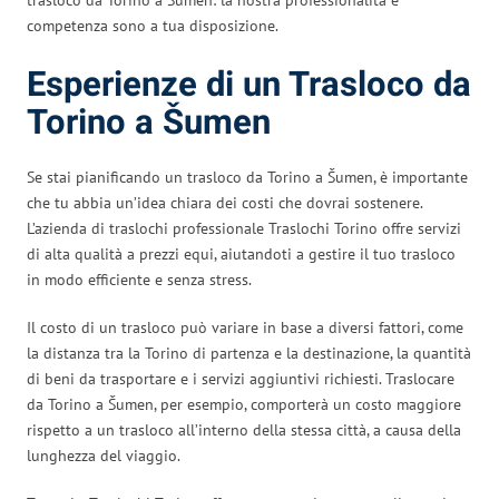
competenza sono a tua disposizione.
Esperienze di un Trasloco da
Torino a Šumen
Se stai pianificando un trasloco da Torino a Šumen, è importante
che tu abbia un’idea chiara dei costi che dovrai sostenere.
L’azienda di traslochi professionale Traslochi Torino offre servizi
di alta qualità a prezzi equi, aiutandoti a gestire il tuo trasloco
in modo efficiente e senza stress.
Il costo di un trasloco può variare in base a diversi fattori, come
la distanza tra la Torino di partenza e la destinazione, la quantità
di beni da trasportare e i servizi aggiuntivi richiesti. Traslocare
da Torino a Šumen, per esempio, comporterà un costo maggiore
rispetto a un trasloco all’interno della stessa città, a causa della
lunghezza del viaggio.