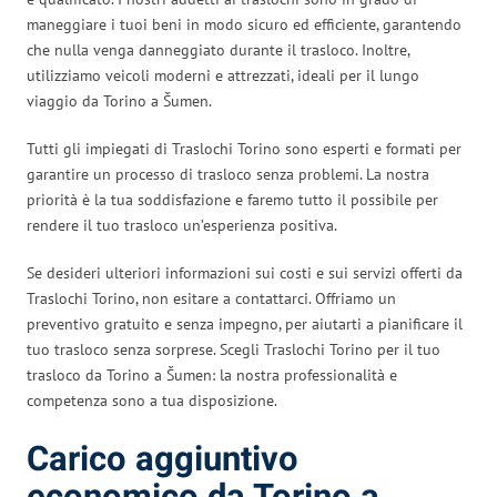
maneggiare i tuoi beni in modo sicuro ed efficiente, garantendo
che nulla venga danneggiato durante il trasloco. Inoltre,
utilizziamo veicoli moderni e attrezzati, ideali per il lungo
viaggio da Torino a Šumen.
Tutti gli impiegati di Traslochi Torino sono esperti e formati per
garantire un processo di trasloco senza problemi. La nostra
priorità è la tua soddisfazione e faremo tutto il possibile per
rendere il tuo trasloco un’esperienza positiva.
Se desideri ulteriori informazioni sui costi e sui servizi offerti da
Traslochi Torino, non esitare a contattarci. Offriamo un
preventivo gratuito e senza impegno, per aiutarti a pianificare il
tuo trasloco senza sorprese. Scegli Traslochi Torino per il tuo
trasloco da Torino a Šumen: la nostra professionalità e
competenza sono a tua disposizione.
Carico aggiuntivo