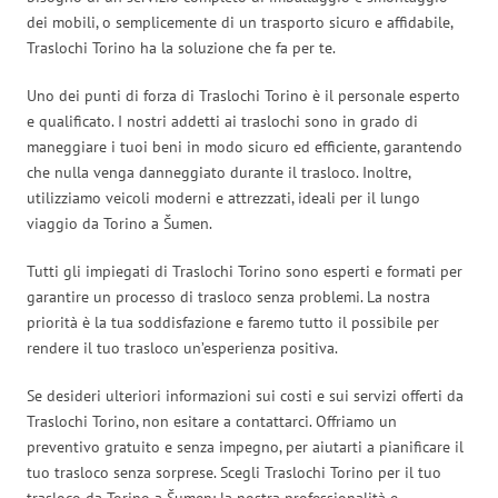
dei mobili, o semplicemente di un trasporto sicuro e affidabile,
Traslochi Torino ha la soluzione che fa per te.
Uno dei punti di forza di Traslochi Torino è il personale esperto
e qualificato. I nostri addetti ai traslochi sono in grado di
maneggiare i tuoi beni in modo sicuro ed efficiente, garantendo
che nulla venga danneggiato durante il trasloco. Inoltre,
utilizziamo veicoli moderni e attrezzati, ideali per il lungo
viaggio da Torino a Šumen.
Tutti gli impiegati di Traslochi Torino sono esperti e formati per
garantire un processo di trasloco senza problemi. La nostra
priorità è la tua soddisfazione e faremo tutto il possibile per
rendere il tuo trasloco un’esperienza positiva.
Se desideri ulteriori informazioni sui costi e sui servizi offerti da
Traslochi Torino, non esitare a contattarci. Offriamo un
preventivo gratuito e senza impegno, per aiutarti a pianificare il
tuo trasloco senza sorprese. Scegli Traslochi Torino per il tuo
trasloco da Torino a Šumen: la nostra professionalità e