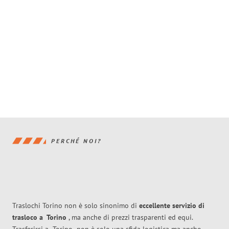
PERCHÉ NOI?
Traslochi Torino non è solo sinonimo di
eccellente
servizio di
trasloco
a
Torino
, ma anche di prezzi trasparenti ed equi.