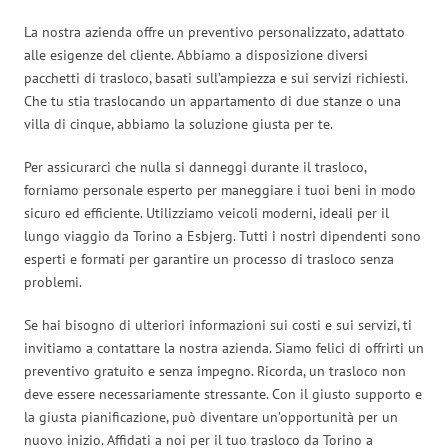
La nostra azienda offre un preventivo personalizzato, adattato
alle esigenze del cliente. Abbiamo a disposizione diversi
pacchetti di trasloco, basati sull’ampiezza e sui servizi richiesti.
Che tu stia traslocando un appartamento di due stanze o una
villa di cinque, abbiamo la soluzione giusta per te.
Per assicurarci che nulla si danneggi durante il trasloco,
forniamo personale esperto per maneggiare i tuoi beni in modo
sicuro ed efficiente. Utilizziamo veicoli moderni, ideali per il
lungo viaggio da Torino a Esbjerg. Tutti i nostri dipendenti sono
esperti e formati per garantire un processo di trasloco senza
problemi.
Se hai bisogno di ulteriori informazioni sui costi e sui servizi, ti
invitiamo a contattare la nostra azienda. Siamo felici di offrirti un
preventivo gratuito e senza impegno. Ricorda, un trasloco non
deve essere necessariamente stressante. Con il giusto supporto e
la giusta pianificazione, può diventare un’opportunità per un
nuovo inizio. Affidati a noi per il tuo trasloco da Torino a