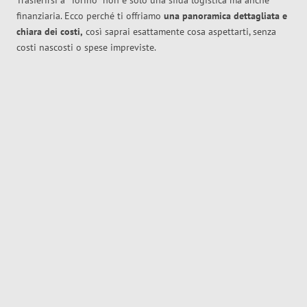
Trasferirsi a
Torino
non è solo una sfida logistica ma anche
finanziaria. Ecco perché ti offriamo
una panoramica dettagliata e
chiara dei costi,
così saprai esattamente cosa aspettarti, senza
costi nascosti o spese impreviste.