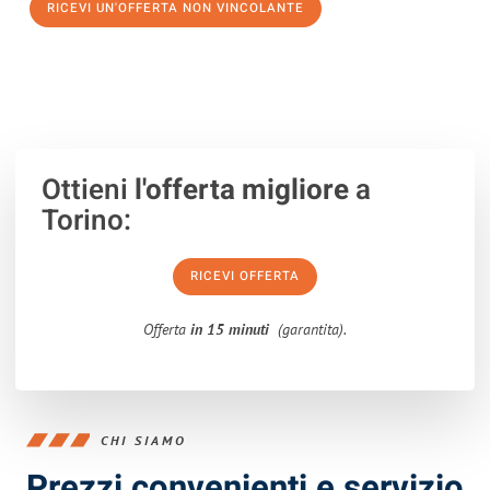
RICEVI UN'OFFERTA NON VINCOLANTE
100% non vincolante – Risposta garantita entro 15 minuti.
Ottieni
l'offerta migliore
a
Torino:
RICEVI OFFERTA
Offerta
in 15 minuti
(garantita).
CHI SIAMO
Prezzi convenienti e servizio