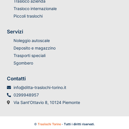
Trasloco azienda
Trasloco internazionale
Piccoli traslochi
Servizi
Noleggio autoscale
Deposito e magazzino
Trasporti speciali
Sgombero
Contatti
info@ditta-traslochi-torino.it
0299948957
Via Sant'Ottavio 8, 10124 Piemonte
©
Traslochi Torino
- Tutti i diritti riservati.