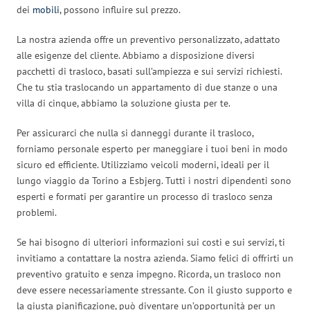
dei
mobili
, possono influire sul prezzo.
La nostra azienda offre un preventivo personalizzato, adattato
alle esigenze del cliente. Abbiamo a disposizione diversi
pacchetti di trasloco, basati sull’ampiezza e sui servizi richiesti.
Che tu stia traslocando un appartamento di due stanze o una
villa di cinque, abbiamo la soluzione giusta per te.
Per assicurarci che nulla si danneggi durante il trasloco,
forniamo personale esperto per maneggiare i tuoi beni in modo
sicuro ed efficiente. Utilizziamo veicoli moderni, ideali per il
lungo viaggio da Torino a Esbjerg. Tutti i nostri dipendenti sono
esperti e formati per garantire un processo di trasloco senza
problemi.
Se hai bisogno di ulteriori informazioni sui costi e sui servizi, ti
invitiamo a contattare la nostra azienda. Siamo felici di offrirti un
preventivo gratuito e senza impegno. Ricorda, un trasloco non
deve essere necessariamente stressante. Con il giusto supporto e
la giusta pianificazione, può diventare un’opportunità per un