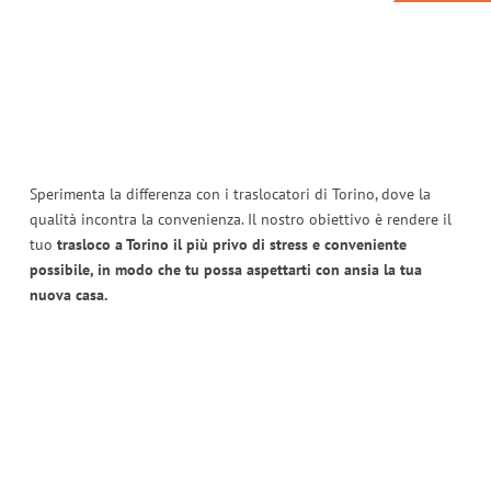
Sperimenta la differenza con i traslocatori di Torino, dove la
qualità incontra la convenienza. Il nostro obiettivo è rendere il
tuo
trasloco a Torino il più privo di stress e conveniente
possibile, in modo che tu possa aspettarti con ansia la tua
nuova casa.