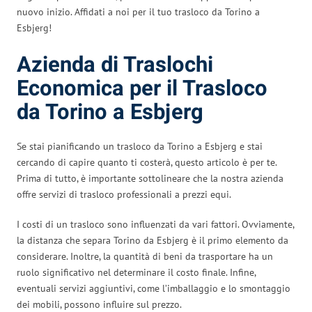
nuovo inizio. Affidati a noi per il tuo trasloco da Torino a
Esbjerg!
Azienda di Traslochi
Economica per il Trasloco
da Torino a Esbjerg
Se stai pianificando un trasloco da Torino a Esbjerg e stai
cercando di capire quanto ti costerà, questo articolo è per te.
Prima di tutto, è importante sottolineare che la nostra azienda
offre servizi di trasloco professionali a prezzi equi.
I costi di un trasloco sono influenzati da vari fattori. Ovviamente,
la distanza che separa Torino da Esbjerg è il primo elemento da
considerare. Inoltre, la quantità di beni da trasportare ha un
ruolo significativo nel determinare il costo finale. Infine,
eventuali servizi aggiuntivi, come l’imballaggio e lo smontaggio
dei mobili, possono influire sul prezzo.