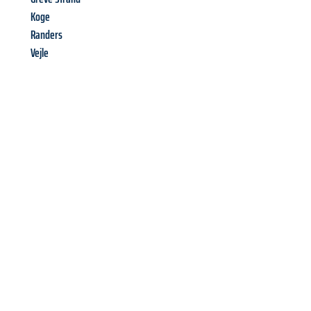
Koge
Randers
Vejle
Richiedi ora la tua
offerta
al
miglior
prezzo !
Inviateci adesso la vostra richiesta non vincolante e
assicuratevi la vostra
offerta di trasloco per le vostre esigenze
a Torino
al miglior prezzo! Approfitta dell’occasione per
un
trasloco senza stress
e con il massimo comfort: