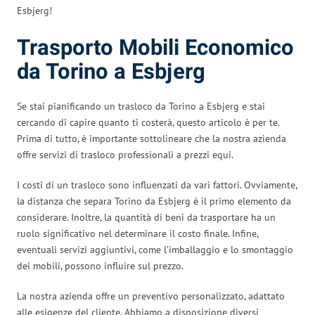
Esbjerg!
Trasporto Mobili Economico
da Torino a Esbjerg
Se stai pianificando un trasloco da Torino a Esbjerg e stai
cercando di capire quanto ti costerà, questo articolo è per te.
Prima di tutto, è importante sottolineare che la nostra azienda
offre servizi di trasloco professionali a prezzi equi.
I costi di un trasloco sono influenzati da vari fattori. Ovviamente,
la distanza che separa Torino da Esbjerg è il primo elemento da
considerare. Inoltre, la quantità di beni da trasportare ha un
ruolo significativo nel determinare il costo finale. Infine,
eventuali servizi aggiuntivi, come l’imballaggio e lo smontaggio
dei mobili, possono influire sul prezzo.
La nostra azienda offre un preventivo personalizzato, adattato
alle esigenze del cliente. Abbiamo a disposizione diversi