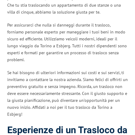
Che tu stia traslocando un appartamento di due stanze o una
villa di cinque, abbiamo la soluzione giusta per te.
Per assicurarci che nulla si danneggi durante il trasloco,
forniamo personale esperto per maneggiare i tuoi beni in modo
sicuro ed efficiente. Utilizziamo veicoli moderni, ideali per il
lungo viaggio da Torino a Esbjerg. Tutti i nostri dipendenti sono
esperti e formati per garantire un processo di trasloco senza
problemi.
Se hai bisogno di ulteriori informazioni sui costi e sui servizi, ti
invitiamo a contattare la nostra azienda. Siamo felici di offrirti un
preventivo gratuito e senza impegno. Ricorda, un trasloco non
deve essere necessariamente stressante. Con il giusto supporto e
la giusta pianificazione, può diventare un’opportunità per un
nuovo inizio. Affidati a noi per il tuo trasloco da Torino a
Esbjerg!
Esperienze di un Trasloco da