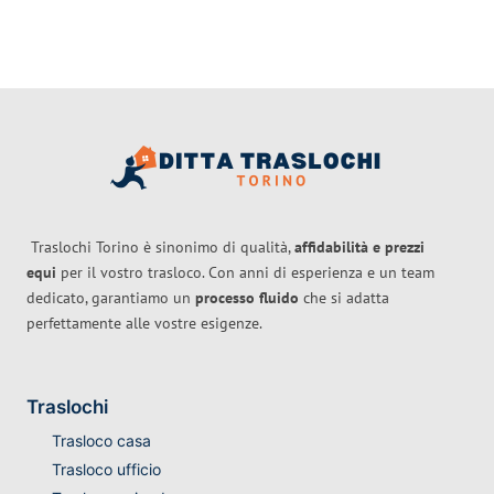
Traslochi Torino è sinonimo di qualità,
affidabilità e prezzi
equi
per il vostro trasloco. Con anni di esperienza e un team
dedicato, garantiamo un
processo fluido
che si adatta
perfettamente alle vostre esigenze.
Traslochi
Trasloco casa
Trasloco ufficio