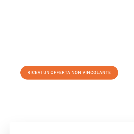
Taastrup
Il tuo trasloco Torino Taastrup può essere così facile! S
servizio di prima classe
e assicurati i
migliori prezzi in 
Richiedo ora la tua offerta personalizzata e fai il prim
trasloco senza stress a Taastrup
RICEVI UN'OFFERTA NON VINCOLANTE
100% non vincolante – Risposta garantita entro 15 minuti.