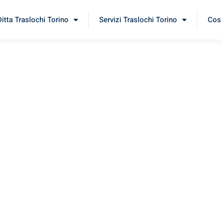
Ditta Traslochi Torino
Servizi Traslochi Torino
Cost