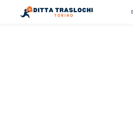
TRASLOCHI TORINO
Traslochi
Torino