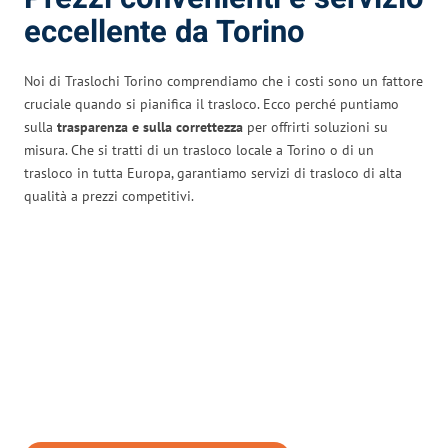
eccellente da Torino
Noi di Traslochi Torino comprendiamo che i costi sono un fattore
cruciale quando si pianifica il trasloco. Ecco perché puntiamo
sulla
trasparenza e sulla correttezza
per offrirti soluzioni su
misura. Che si tratti di un trasloco locale a Torino o di un
trasloco in tutta Europa, garantiamo servizi di trasloco di alta
qualità a prezzi competitivi.