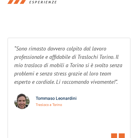
ESPERIENZE
“Sono rimasto davvero colpito dal lavoro
professionale e affidabile di Traslochi Torino. Il
mio trasloco di mobili a Torino si è svolto senza
problemi e senza stress grazie al loro team
esperto e cordiale. Li raccomando vivamente!”.
Tommaso Leonardini
Trasloco a Torino