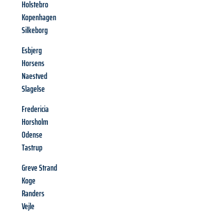
Holstebro
Kopenhagen
Silkeborg
Esbjerg
Horsens
Naestved
Slagelse
Fredericia
Horsholm
Odense
Tastrup
Greve Strand
Koge
Randers
Vejle