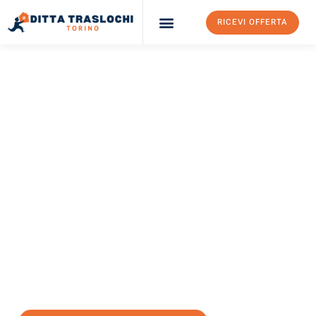
RICEVI OFFERTA
Ditta Traslochi Torino
Servizi Traslochi Torino
Costi e prezzi
TRASLOCHI TORINO
Traslochi Torino
Randers
Il tuo trasloco Torino Randers può essere così facile! Sperimenta
il nostro
servizio di prima classe
e assicurati i
migliori prezzi in
Torino
.
Richiedo ora la tua offerta personalizzata e fai il primo passo
verso un trasloco senza stress a Randers