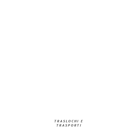
TRASLOCHI E
TRASPORTI​