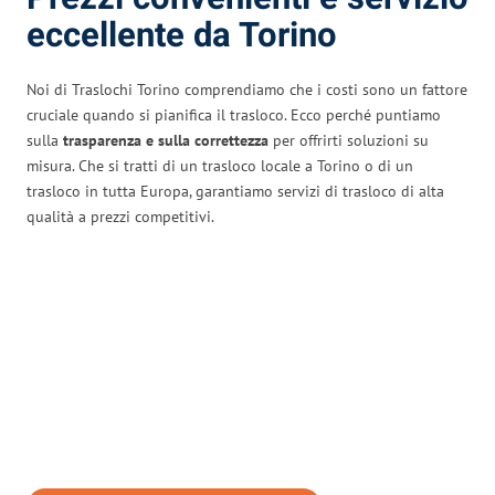
eccellente da Torino
Noi di Traslochi Torino comprendiamo che i costi sono un fattore
cruciale quando si pianifica il trasloco. Ecco perché puntiamo
sulla
trasparenza e sulla correttezza
per offrirti soluzioni su
misura. Che si tratti di un trasloco locale a Torino o di un
trasloco in tutta Europa, garantiamo servizi di trasloco di alta
qualità a prezzi competitivi.