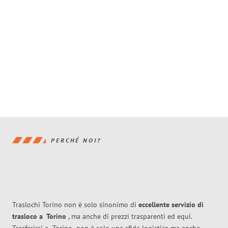
PERCHÉ NOI?
Traslochi Torino non è solo sinonimo di
eccellente
servizio di
trasloco
a
Torino
, ma anche di prezzi trasparenti ed equi.