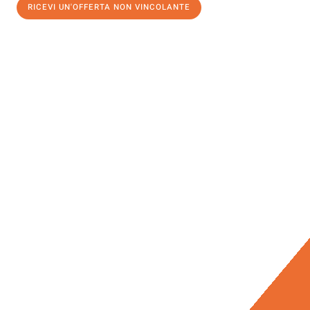
RICEVI UN'OFFERTA NON VINCOLANTE