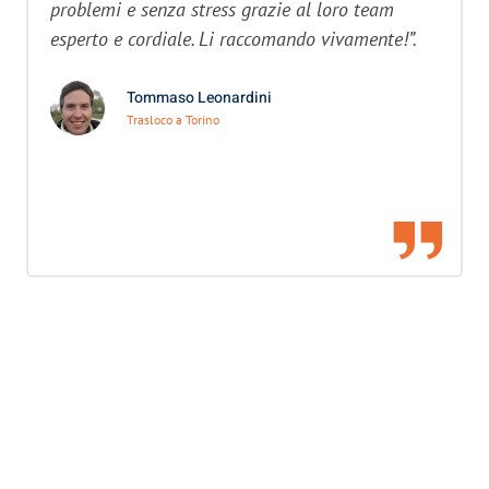
problemi e senza stress grazie al loro team
esperto e cordiale. Li raccomando vivamente!”.
Tommaso Leonardini
Trasloco a Torino