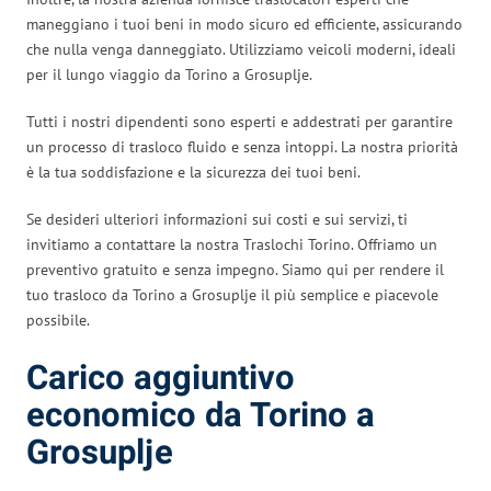
maneggiano i tuoi beni in modo sicuro ed efficiente, assicurando
che nulla venga danneggiato. Utilizziamo veicoli moderni, ideali
per il lungo viaggio da Torino a Grosuplje.
Tutti i nostri dipendenti sono esperti e addestrati per garantire
un processo di trasloco fluido e senza intoppi. La nostra priorità
è la tua soddisfazione e la sicurezza dei tuoi beni.
Se desideri ulteriori informazioni sui costi e sui servizi, ti
invitiamo a contattare la nostra Traslochi Torino. Offriamo un
preventivo gratuito e senza impegno. Siamo qui per rendere il
tuo trasloco da Torino a Grosuplje il più semplice e piacevole
possibile.
Carico aggiuntivo
economico da Torino a
Grosuplje