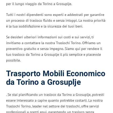
per il lungo viaggio da Torino a Grosuplje.
Tutti i nostri dipendenti sono esperti e addestrati per garantire
un processo di trasloco fluido e senza intoppi. La nostra priorità
è la tua soddisfazione e la sicurezza dei tuoi beni.
Se desideri ulteriori informazioni sui costi e sui servizi, ti
invitiamo a contattare la nostra Traslochi Torino. Offriamo un
preventivo gratuito e senza impegno. Siamo qui per rendere il
tuo trasloco da Torino a Grosuplje il più semplice e piacevole
possibile.
Trasporto Mobili Economico
da Torino a Grosuplje
. Se stai pianificando un trasloco da Torino a Grosuplje, potresti
essere interessato a capire quanto potrebbe costarti. La nostra
Traslochi Torino, leader nel settore dei traslochi, offre servizi
professionali a prezzi equi, garantendo un trasloco senza