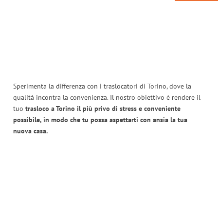
Sperimenta la differenza con i traslocatori di Torino, dove la
qualità incontra la convenienza. Il nostro obiettivo è rendere il
tuo
trasloco a Torino il più privo di stress e conveniente
possibile, in modo che tu possa aspettarti con ansia la tua
nuova casa.