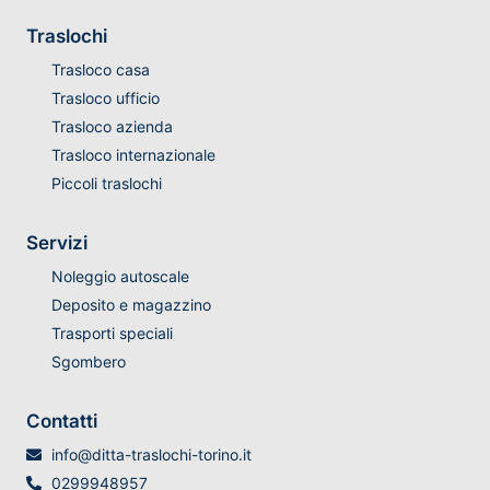
Traslochi
Trasloco casa
Trasloco ufficio
Trasloco azienda
Trasloco internazionale
Piccoli traslochi
Servizi
Noleggio autoscale
Deposito e magazzino
Trasporti speciali
Sgombero
Contatti
info@ditta-traslochi-torino.it
0299948957