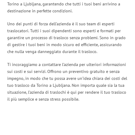
Torino a Ljubljana, garantendo che tutti i tuoi beni arrivino a
destinazione in perfette condizioni.
Uno dei punti di forza dell’azienda è il suo team di esperti
traslocatori. Tutti i suoi dipendenti sono esperti e formati per
garantire un processo di trasloco senza problemi. Sono in grado
di gestire i tuoi beni in modo sicuro ed efficiente, assicurando
che nulla venga danneggiato durante il trasloco.
Ti incoraggiamo a contattare l’azienda per ulteriori informazioni
sui costi e sui servizi. Offrono un preventivo gratuito e senza
impegno, in modo che tu possa avere un’idea chiara dei costi del
tuo trasloco da Torino a Ljubljana. Non importa quale sia la tua
situazione, l’azienda di traslochi è qui per rendere il tuo trasloco
il più semplice e senza stress possibile.
Traslochi Torino in numeri: