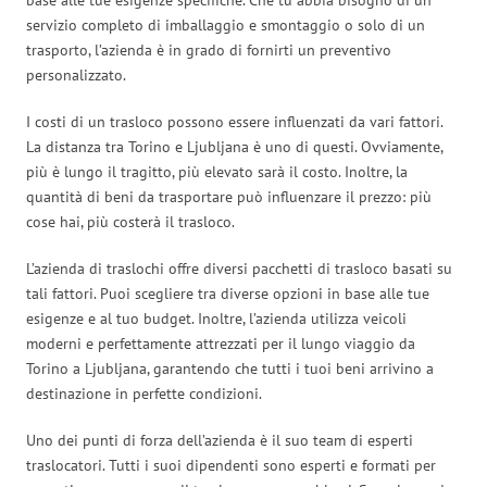
servizio completo di imballaggio e smontaggio o solo di un
trasporto, l’azienda è in grado di fornirti un preventivo
personalizzato.
I costi di un trasloco possono essere influenzati da vari fattori.
La distanza tra Torino e Ljubljana è uno di questi. Ovviamente,
più è lungo il tragitto, più elevato sarà il costo. Inoltre, la
quantità di beni da trasportare può influenzare il prezzo: più
cose hai, più costerà il trasloco.
L’azienda di traslochi offre diversi pacchetti di trasloco basati su
tali fattori. Puoi scegliere tra diverse opzioni in base alle tue
esigenze e al tuo budget. Inoltre, l’azienda utilizza veicoli
moderni e perfettamente attrezzati per il lungo viaggio da
Torino a Ljubljana, garantendo che tutti i tuoi beni arrivino a
destinazione in perfette condizioni.
Uno dei punti di forza dell’azienda è il suo team di esperti
traslocatori. Tutti i suoi dipendenti sono esperti e formati per