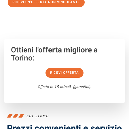
RICEVI UN'OFFERTA NON VINCOLANTE
100% non vincolante – Risposta garantita entro 15 minuti.
Ottieni
l'offerta migliore
a
Torino:
RICEVI OFFERTA
Offerta
in 15 minuti
(garantita).
CHI SIAMO
Prezzi convenienti e servizio