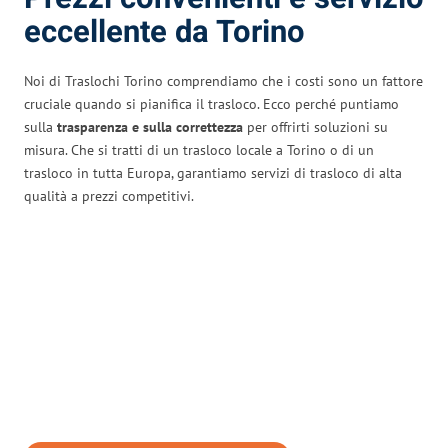
eccellente da Torino
Noi di Traslochi Torino comprendiamo che i costi sono un fattore
cruciale quando si pianifica il trasloco. Ecco perché puntiamo
sulla
trasparenza e sulla correttezza
per offrirti soluzioni su
misura. Che si tratti di un trasloco locale a Torino o di un
trasloco in tutta Europa, garantiamo servizi di trasloco di alta
qualità a prezzi competitivi.