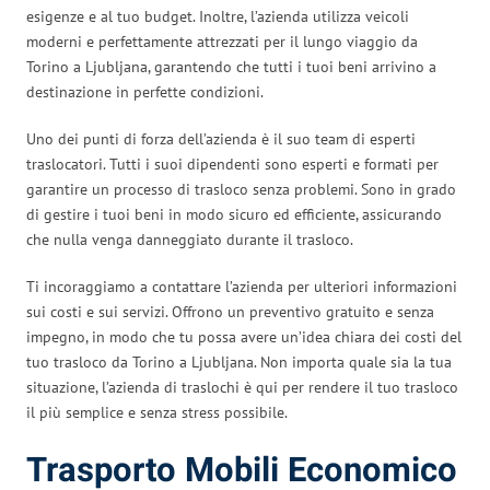
esigenze e al tuo budget. Inoltre, l’azienda utilizza veicoli
moderni e perfettamente attrezzati per il lungo viaggio da
Torino a Ljubljana, garantendo che tutti i tuoi beni arrivino a
destinazione in perfette condizioni.
Uno dei punti di forza dell’azienda è il suo team di esperti
traslocatori. Tutti i suoi dipendenti sono esperti e formati per
garantire un processo di trasloco senza problemi. Sono in grado
di gestire i tuoi beni in modo sicuro ed efficiente, assicurando
che nulla venga danneggiato durante il trasloco.
Ti incoraggiamo a contattare l’azienda per ulteriori informazioni
sui costi e sui servizi. Offrono un preventivo gratuito e senza
impegno, in modo che tu possa avere un’idea chiara dei costi del
tuo trasloco da Torino a Ljubljana. Non importa quale sia la tua
situazione, l’azienda di traslochi è qui per rendere il tuo trasloco
il più semplice e senza stress possibile.
Trasporto Mobili Economico