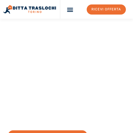
RICEVI OFFERTA
Ditta Traslochi Torino
Servizi Traslochi Torino
Costi e prezzi
TRASLOCHI TORINO
Traslochi Torino
Ljubljana
Il tuo trasloco Torino Ljubljana può essere così facile!
Sperimenta il nostro
servizio di prima classe
e assicurati i
migliori prezzi in Torino
.
Richiedo ora la tua offerta personalizzata e fai il primo passo
verso un trasloco senza stress a Ljubljana