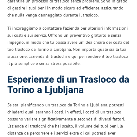
garantire un processo di trasloco senza problemi. Sono in grado
di gestire i tuoi beni in modo sicuro ed efficiente, assicurando
che nulla venga danneggiato durante il trasloco.
Ti incoraggiamo a contattare l’azienda per ulteriori informazioni
sui costi e sui servizi. Offrono un preventivo gratuito e senza
impegno, in modo che tu possa avere un’idea chiara dei costi del
tuo trasloco da Torino a Ljubljana. Non importa quale sia la tua
situazione, l’azienda di traslochi è qui per rendere il tuo trasloco
il più semplice e senza stress possibile.
Esperienze di un Trasloco da
Torino a Ljubljana
Se stai pianificando un trasloco da Torino a Ljubljana, potresti
chiederti quali saranno i costi. In effetti, i costi di un trasloco
possono variare significativamente a seconda di diversi fattori.
L’azienda di traslochi che hai scelto, il volume dei tuoi beni, la
distanza da percorrere e i servizi extra di cui potresti aver