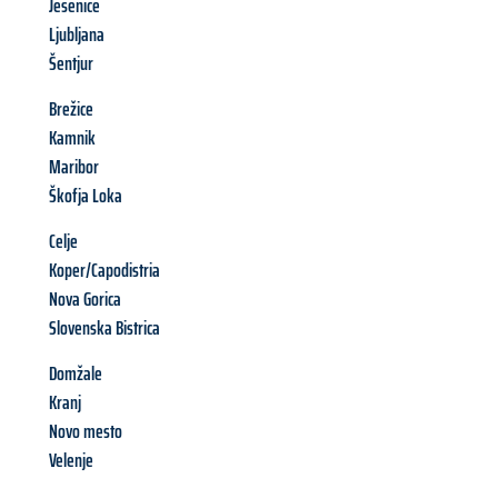
Jesenice
Ljubljana
Šentjur
Brežice
Kamnik
Maribor
Škofja Loka
Celje
Koper/Capodistria
Nova Gorica
Slovenska Bistrica
Domžale
Kranj
Novo mesto
Velenje