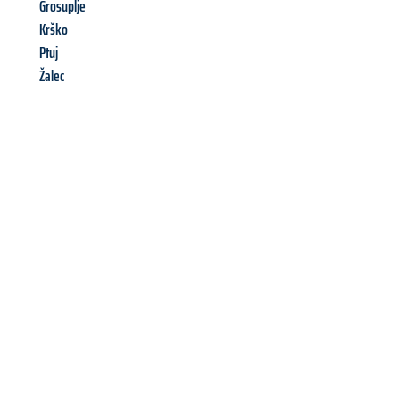
Grosuplje
Krško
Ptuj
Žalec
Richiedi ora la tua
offerta
al
miglior
prezzo !
Inviateci adesso la vostra richiesta non vincolante e
assicuratevi la vostra
offerta di trasloco per le vostre esigenze
a Torino
al miglior prezzo! Approfitta dell’occasione per
un
trasloco senza stress
e con il massimo comfort: