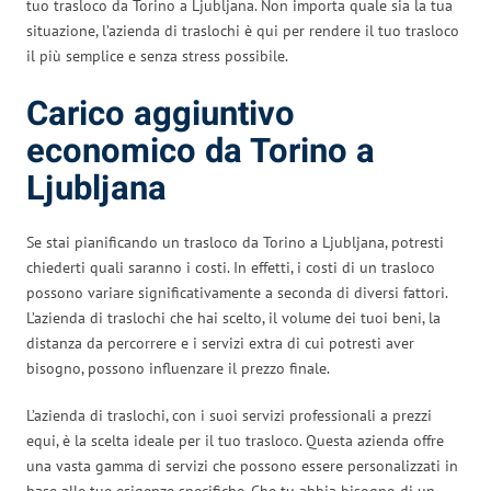
tuo trasloco da Torino a Ljubljana. Non importa quale sia la tua
situazione, l’azienda di traslochi è qui per rendere il tuo trasloco
il più semplice e senza stress possibile.
Carico aggiuntivo
economico da Torino a
Ljubljana
Se stai pianificando un trasloco da Torino a Ljubljana, potresti
chiederti quali saranno i costi. In effetti, i costi di un trasloco
possono variare significativamente a seconda di diversi fattori.
L’azienda di traslochi che hai scelto, il volume dei tuoi beni, la
distanza da percorrere e i servizi extra di cui potresti aver
bisogno, possono influenzare il prezzo finale.
L’azienda di traslochi, con i suoi servizi professionali a prezzi
equi, è la scelta ideale per il tuo trasloco. Questa azienda offre
una vasta gamma di servizi che possono essere personalizzati in
base alle tue esigenze specifiche. Che tu abbia bisogno di un