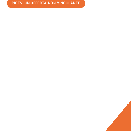
RICEVI UN'OFFERTA NON VINCOLANTE