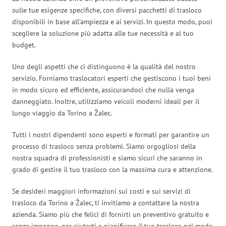
sulle tue esigenze specifiche, con diversi pacchetti di trasloco
disponibili in base all’ampiezza e ai servizi. In questo modo, puoi
scegliere la soluzione più adatta alle tue necessità e al tuo
budget.
Uno degli aspetti che ci distinguono è la qualità del nostro
servizio. Forniamo traslocatori esperti che gestiscono i tuoi beni
in modo sicuro ed efficiente, assicurandoci che nulla venga
danneggiato. Inoltre, utilizziamo veicoli moderni ideali per il
lungo viaggio da Torino a Žalec.
Tutti i nostri dipendenti sono esperti e formati per garantire un
processo di trasloco senza problemi. Siamo orgogliosi della
nostra squadra di professionisti e siamo sicuri che saranno in
grado di gestire il tuo trasloco con la massima cura e attenzione.
Se desideri maggiori informazioni sui costi e sui servizi di
trasloco da Torino a Žalec, ti invitiamo a contattare la nostra
azienda. Siamo più che felici di fornirti un preventivo gratuito e
senza impegno, per aiutarti a pianificare il tuo trasloco nel modo