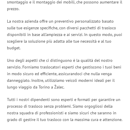
smontaggio e il montaggio dei mobili, che possono aumentare il
prezzo.
La nostra azienda offre un preventivo personalizzato basato
sulle tue esigenze specifiche, con diversi pacchetti di trasloco
disponibili in base all’ampiezza e ai servizi. In questo modo, puoi
scegliere la soluzione più adatta alle tue necessità e al tuo
budget.
Uno degli aspetti che ci distinguono è la qualità del nostro
servizio. Forniamo traslocatori esperti che gestiscono i tuoi beni
in modo sicuro ed efficiente, assicurandoci che nulla venga
danneggiato. Inoltre, utilizziamo veicoli moderni ideali per il
lungo viaggio da Torino a Žalec.
Tutti i nostri dipendenti sono esperti e formati per garantire un
processo di trasloco senza problemi. Siamo orgogliosi della
nostra squadra di professionisti e siamo sicuri che saranno in
grado di gestire il tuo trasloco con la massima cura e attenzione.