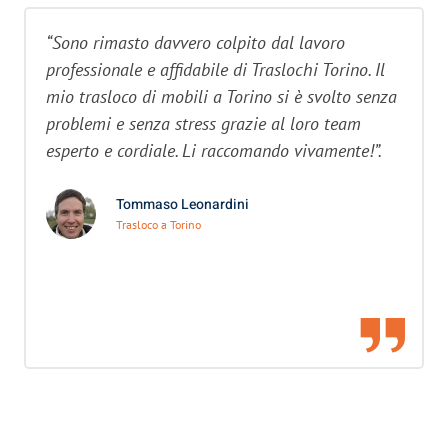
“Sono rimasto davvero colpito dal lavoro
professionale e affidabile di Traslochi Torino. Il
mio trasloco di mobili a Torino si è svolto senza
problemi e senza stress grazie al loro team
esperto e cordiale. Li raccomando vivamente!”.
Tommaso Leonardini
Trasloco a Torino