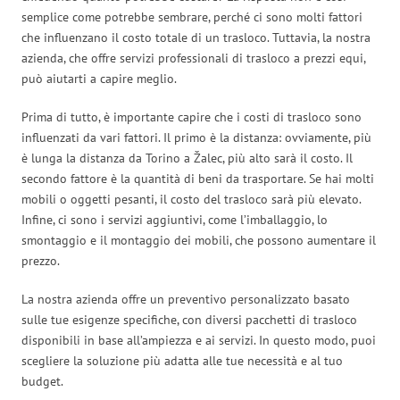
semplice come potrebbe sembrare, perché ci sono molti fattori
che influenzano il costo totale di un trasloco. Tuttavia, la nostra
azienda, che offre servizi professionali di trasloco a prezzi equi,
può aiutarti a capire meglio.
Prima di tutto, è importante capire che i costi di trasloco sono
influenzati da vari fattori. Il primo è la distanza: ovviamente, più
è lunga la distanza da Torino a Žalec, più alto sarà il costo. Il
secondo fattore è la quantità di beni da trasportare. Se hai molti
mobili o oggetti pesanti, il costo del trasloco sarà più elevato.
Infine, ci sono i servizi aggiuntivi, come l’imballaggio, lo
smontaggio e il montaggio dei mobili, che possono aumentare il
prezzo.
La nostra azienda offre un preventivo personalizzato basato
sulle tue esigenze specifiche, con diversi pacchetti di trasloco
disponibili in base all’ampiezza e ai servizi. In questo modo, puoi
scegliere la soluzione più adatta alle tue necessità e al tuo
budget.