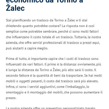
economico da Torino a
Žalec
Stai pianificando un trasloco da Torino a Žalec e ti stai
chiedendo quanto potrebbe costare? La risposta non è così
semplice come potrebbe sembrare, perché ci sono molti fattori
che influenzano il costo totale di un trasloco. Tuttavia, la nostra
azienda, che offre servizi professionali di trasloco a prezzi equi,
può aiutarti a capire meglio.
Prima di tutto, è importante capire che i costi di trasloco sono
influenzati da vari fattori. Il primo è la distanza: ovviamente, più
è lunga la distanza da Torino a Žalec, più alto sarà il costo. Il
secondo fattore è la quantità di beni da trasportare. Se hai molti
mobili o oggetti pesanti, il costo del trasloco sarà più elevato.
Infine, ci sono i servizi aggiuntivi, come l’imballaggio, lo
smontaggio e il montaggio dei mobili, che possono aumentare il
prezzo.
La nostra azienda offre un preventivo personalizzato basato