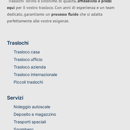
Traslochi Torino è sinonimo di qualità,
affidabilità e prezzi
equi
per il vostro trasloco. Con anni di esperienza e un team
dedicato, garantiamo un
processo fluido
che si adatta
perfettamente alle vostre esigenze.
Traslochi
Trasloco casa
Trasloco ufficio
Trasloco azienda
Trasloco internazionale
Piccoli traslochi
Servizi
Noleggio autoscale
Deposito e magazzino
Trasporti speciali
Sgombero