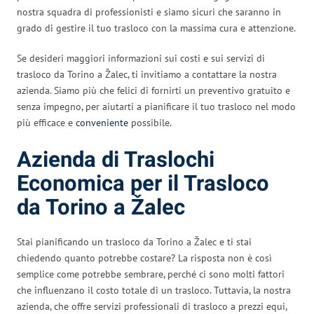
nostra squadra di professionisti e siamo sicuri che saranno in
grado di gestire il tuo trasloco con la massima cura e attenzione.
Se desideri maggiori informazioni sui costi e sui servizi di
trasloco da Torino a Žalec, ti invitiamo a contattare la nostra
azienda. Siamo più che felici di fornirti un preventivo gratuito e
senza impegno, per aiutarti a pianificare il tuo trasloco nel modo
più efficace e
conveniente
possibile.
Azienda di Traslochi
Economica per il Trasloco
da Torino a Žalec
Stai pianificando un trasloco da Torino a Žalec e ti stai
chiedendo quanto potrebbe costare? La risposta non è così
semplice come potrebbe sembrare, perché ci sono molti fattori
che influenzano il costo totale di un trasloco. Tuttavia, la nostra
azienda, che offre servizi professionali di trasloco a prezzi equi,