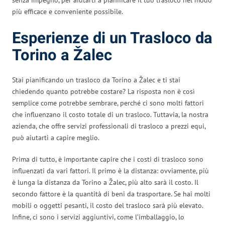
più efficace e conveniente possibile.
Esperienze di un Trasloco da
Torino a Žalec
Stai pianificando un trasloco da Torino a Žalec e ti stai
chiedendo quanto potrebbe costare? La risposta non è così
semplice come potrebbe sembrare, perché ci sono molti fattori
che influenzano il costo totale di un trasloco. Tuttavia, la nostra
azienda, che offre servizi professionali di trasloco a prezzi equi,
può aiutarti a capire meglio.
Prima di tutto, è importante capire che i costi di trasloco sono
influenzati da vari fattori. Il primo è la distanza: ovviamente, più
è lunga la distanza da Torino a Žalec, più alto sarà il costo. Il
secondo fattore è la quantità di beni da trasportare. Se hai molti
mobili o oggetti pesanti, il costo del trasloco sarà più elevato.
Infine, ci sono i servizi aggiuntivi, come l’imballaggio, lo