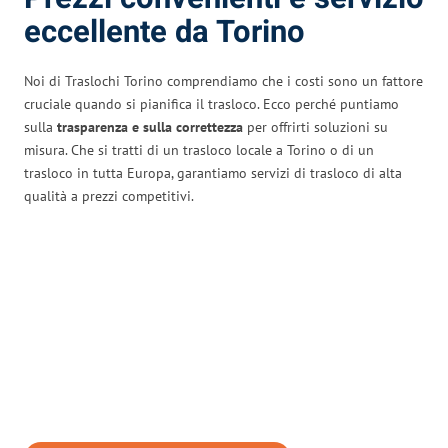
eccellente da Torino
Noi di Traslochi Torino comprendiamo che i costi sono un fattore
cruciale quando si pianifica il trasloco. Ecco perché puntiamo
sulla
trasparenza e sulla correttezza
per offrirti soluzioni su
misura. Che si tratti di un trasloco locale a Torino o di un
trasloco in tutta Europa, garantiamo servizi di trasloco di alta
qualità a prezzi competitivi.