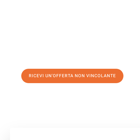
Göteborg
Il tuo trasloco Torino Göteborg può essere così facile! 
servizio di prima classe
e assicurati i
migliori prezzi in 
Richiedo ora la tua offerta personalizzata e fai il prim
trasloco senza stress a Göteborg
RICEVI UN'OFFERTA NON VINCOLANTE
100% non vincolante – Risposta garantita entro 15 minuti.