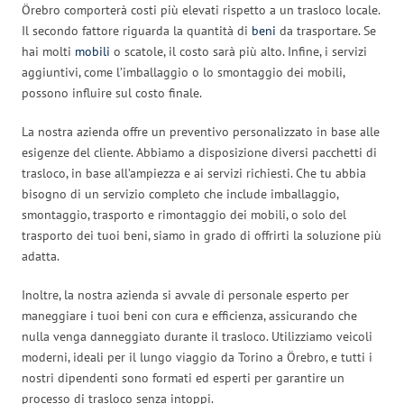
Örebro comporterà costi più elevati rispetto a un trasloco locale.
Il secondo fattore riguarda la quantità di
beni
da trasportare. Se
hai molti
mobili
o scatole, il costo sarà più alto. Infine, i servizi
aggiuntivi, come l’imballaggio o lo smontaggio dei mobili,
possono influire sul costo finale.
La nostra azienda offre un preventivo personalizzato in base alle
esigenze del cliente. Abbiamo a disposizione diversi pacchetti di
trasloco, in base all’ampiezza e ai servizi richiesti. Che tu abbia
bisogno di un servizio completo che include imballaggio,
smontaggio, trasporto e rimontaggio dei mobili, o solo del
trasporto dei tuoi beni, siamo in grado di offrirti la soluzione più
adatta.
Inoltre, la nostra azienda si avvale di personale esperto per
maneggiare i tuoi beni con cura e efficienza, assicurando che
nulla venga danneggiato durante il trasloco. Utilizziamo veicoli
moderni, ideali per il lungo viaggio da Torino a Örebro, e tutti i
nostri dipendenti sono formati ed esperti per garantire un
processo di trasloco senza intoppi.