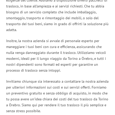
esigenze del cliente. Abbiamo a disposizione diversi pacchetti di
trasloco, in base all’ampiezza e ai servizi richiesti. Che tu abbia
bisogno di un servizio completo che include imballaggio,
smontaggio, trasporto e rimontaggio dei mobili, o solo del
trasporto dei tuoi beni, siamo in grado di offrirti la soluzione più
adatta.
Inoltre, la nostra azienda si avvale di personale esperto per
maneggiare i tuoi beni con cura e efficienza, assicurando che
nulla venga danneggiato durante il trasloco. Utilizziamo veicoli
moderni, ideali per il lungo viaggio da Torino a Örebro, e tutti i
nostri dipendenti sono formati ed esperti per garantire un
processo di trasloco senza intoppi.
Invitiamo chiunque sia interessato a contattare la nostra azienda
per ulteriori informazioni sui costi e sui servizi offerti. Forniamo
un preventivo gratuito e senza obbligo di acquisto, in modo che
tu possa avere un’idea chiara dei costi del tuo trasloco da Torino
a Örebro. Siamo qui per rendere il tuo trasloco il più semplice e
senza stress possibile.