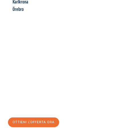
Karlkrona
Örebro
Richiedi ora la tua
offerta
al
miglior
prezzo !
Inviateci adesso la vostra richiesta non vincolante e
assicuratevi la vostra
offerta di trasloco per le vostre esigenze
a Torino
al miglior prezzo! Approfitta dell’occasione per
un
trasloco senza stress
e con il massimo comfort:
OTTIENI L'OFFERTA ORA