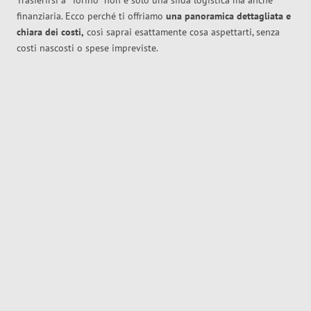
Trasferirsi a
Torino
non è solo una sfida logistica ma anche
finanziaria. Ecco perché ti offriamo
una panoramica dettagliata e
chiara dei costi,
così saprai esattamente cosa aspettarti, senza
costi nascosti o spese impreviste.