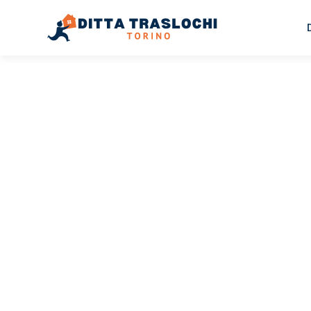
TRASLOCHI TORINO
Traslochi
Torino