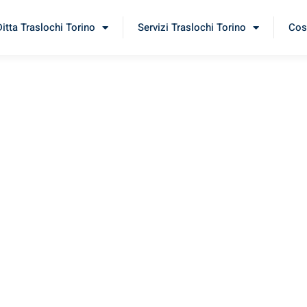
Ditta Traslochi Torino
Servizi Traslochi Torino
Cost