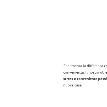
Sperimenta la differenza con
convenienza. Il nostro obie
stress e conveniente possi
nuova casa.