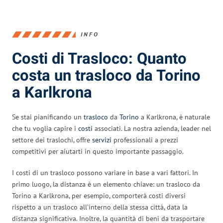
INFO
Costi di Trasloco: Quanto
costa un trasloco da Torino
a Karlkrona
Se stai pianificando un
trasloco
da
Torino
a Karlkrona, è naturale
che tu voglia capire i
costi
associati. La nostra azienda, leader nel
settore dei traslochi, offre
servizi
professionali a prezzi
competitivi per aiutarti in questo importante passaggio.
I costi di un trasloco possono variare in base a vari fattori. In
primo luogo, la distanza è un elemento chiave: un trasloco da
Torino a Karlkrona, per esempio, comporterà costi diversi
rispetto a un trasloco all’interno della stessa città, data la
distanza significativa. Inoltre, la quantità di beni da trasportare