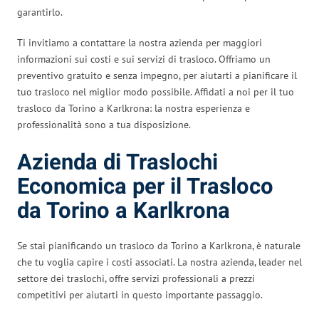
garantirlo.
Ti invitiamo a contattare la nostra azienda per maggiori
informazioni sui costi e sui servizi di trasloco. Offriamo un
preventivo gratuito e senza impegno, per aiutarti a pianificare il
tuo trasloco nel miglior modo possibile. Affidati a noi per il tuo
trasloco da Torino a Karlkrona: la nostra esperienza e
professionalità sono a tua disposizione.
Azienda di Traslochi
Economica per il Trasloco
da Torino a Karlkrona
Se stai pianificando un trasloco da Torino a Karlkrona, è naturale
che tu voglia capire i costi associati. La nostra azienda, leader nel
settore dei traslochi, offre servizi professionali a prezzi
competitivi per aiutarti in questo importante passaggio.