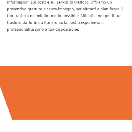
informazioni sui costi e sui servizi di trasloco. Offriamo un
preventivo gratuito e senza impegno, per aiutarti a pianificare il
tuo trasloco nel miglior modo possibile. Affidati a noi per il tuo
trasloco da Torino a Karlkrona: la nostra esperienza e
professionalità sono a tua disposizione.
Traslochi Torino in numeri: