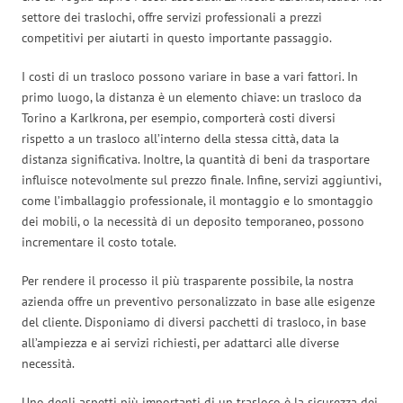
settore dei traslochi, offre servizi professionali a prezzi
competitivi per aiutarti in questo importante passaggio.
I costi di un trasloco possono variare in base a vari fattori. In
primo luogo, la distanza è un elemento chiave: un trasloco da
Torino a Karlkrona, per esempio, comporterà costi diversi
rispetto a un trasloco all’interno della stessa città, data la
distanza significativa. Inoltre, la quantità di beni da trasportare
influisce notevolmente sul prezzo finale. Infine, servizi aggiuntivi,
come l’imballaggio professionale, il montaggio e lo smontaggio
dei mobili, o la necessità di un deposito temporaneo, possono
incrementare il costo totale.
Per rendere il processo il più trasparente possibile, la nostra
azienda offre un preventivo personalizzato in base alle esigenze
del cliente. Disponiamo di diversi pacchetti di trasloco, in base
all’ampiezza e ai servizi richiesti, per adattarci alle diverse
necessità.
Uno degli aspetti più importanti di un trasloco è la sicurezza dei