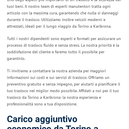
tuoi beni. Il nostro team di esperti manutentori tratta ogni
articolo con la massima cura, garantendo che nulla si danneggi
durante il trasloco. Utilizziamo inoltre veicoli moderni e
attrezzati, ideali per il lungo viaggio da Torino a Karlkrona.
Tutti i nostri dipendenti sono esperti e formati per assicurare un
processo di trasloco fluido e senza stress. La nostra priorità è la
soddisfazione del cliente e faremo tutto il possibile per
garantirlo.
Ti invitiamo a contattare la nostra azienda per maggiori
informazioni sui costi e sui servizi di trasloco. Offriamo un
preventivo gratuito e senza impegno, per aiutarti a pianificare il
tuo trasloco nel miglior modo possibile. Affidati a noi per il tuo
trasloco da Torino a Karlkrona: la nostra esperienza e
professionalità sono a tua disposizione.
Carico aggiuntivo