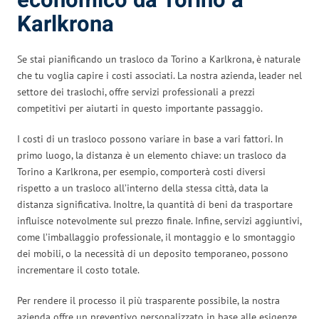
economico da Torino a
Karlkrona
Se stai pianificando un trasloco da Torino a Karlkrona, è naturale
che tu voglia capire i costi associati. La nostra azienda, leader nel
settore dei traslochi, offre servizi professionali a prezzi
competitivi per aiutarti in questo importante passaggio.
I costi di un trasloco possono variare in base a vari fattori. In
primo luogo, la distanza è un elemento chiave: un trasloco da
Torino a Karlkrona, per esempio, comporterà costi diversi
rispetto a un trasloco all’interno della stessa città, data la
distanza significativa. Inoltre, la quantità di beni da trasportare
influisce notevolmente sul prezzo finale. Infine, servizi aggiuntivi,
come l’imballaggio professionale, il montaggio e lo smontaggio
dei mobili, o la necessità di un deposito temporaneo, possono
incrementare il costo totale.
Per rendere il processo il più trasparente possibile, la nostra
azienda offre un preventivo personalizzato in base alle esigenze