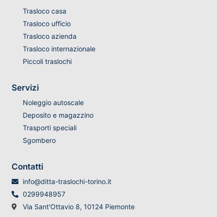
Trasloco casa
Trasloco ufficio
Trasloco azienda
Trasloco internazionale
Piccoli traslochi
Servizi
Noleggio autoscale
Deposito e magazzino
Trasporti speciali
Sgombero
Contatti
info@ditta-traslochi-torino.it
0299948957
Via Sant'Ottavio 8, 10124 Piemonte