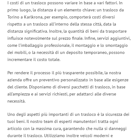
I costi di un trasloco possono variare in base a vari fattori. In
primo luogo, la distanza è un elemento chiave: un trasloco da
Torino a Karlkrona, per esempio, comporterà costi diversi
rispetto a un trasloco all’interno della stessa città, data la
distanza significativa. Inoltre, la quantità di beni da trasportare
influisce notevolmente sul prezzo finale. Infine, servizi aggiuntivi,
come l’imballaggio professionale, il montaggio e lo smontaggio
dei mobili, o la necessità di un deposito temporaneo, possono
incrementare il costo totale.
Per rendere il processo il più trasparente possibile, la nostra
azienda offre un preventivo personalizzato in base alle esigenze
del cliente. Disponiamo di diversi pacchetti di trasloco, in base
all’ampiezza e ai servizi richiesti, per adattarci alle diverse
necessità.
Uno degli aspetti più importanti di un trasloco è la sicurezza dei
tuoi beni. Il nostro team di esperti manutentori tratta ogni
articolo con la massima cura, garantendo che nulla si danneggi
durante il trasloco. Utilizziamo inoltre veicoli moderni e