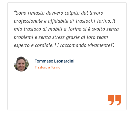
“Sono rimasto davvero colpito dal lavoro
professionale e affidabile di Traslochi Torino. Il
mio trasloco di mobili a Torino si è svolto senza
problemi e senza stress grazie al loro team
esperto e cordiale. Li raccomando vivamente!”.
Tommaso Leonardini
Trasloco a Torino