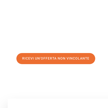
Budapest
Il tuo trasloco Torino Budapest può essere così facile! 
servizio di prima classe
e assicurati i
migliori prezzi in 
Richiedo ora la tua offerta personalizzata e fai il prim
trasloco senza stress a Budapest
RICEVI UN'OFFERTA NON VINCOLANTE
100% non vincolante – Risposta garantita entro 15 minuti.