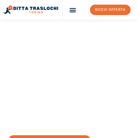
RICEVI OFFERTA
Ditta Traslochi Torino
Servizi Traslochi Torino
Costi e prezzi
TRASLOCHI TORINO
Traslochi Torino
Székesfehérvár
Il tuo trasloco Torino Székesfehérvár può essere così facile!
Sperimenta il nostro
servizio di prima classe
e assicurati i
migliori prezzi in Torino
.
Richiedo ora la tua offerta personalizzata e fai il primo passo
verso un trasloco senza stress a Székesfehérvár