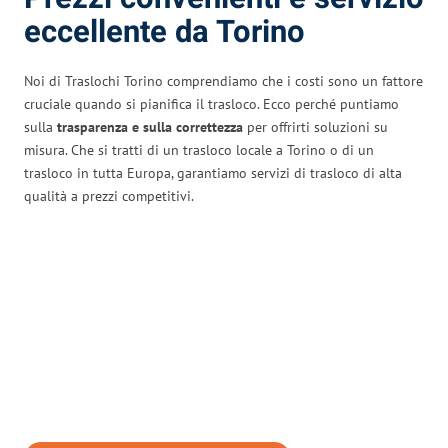
eccellente da Torino
Noi di Traslochi Torino comprendiamo che i costi sono un fattore
cruciale quando si pianifica il trasloco. Ecco perché puntiamo
sulla
trasparenza e sulla correttezza
per offrirti soluzioni su
misura. Che si tratti di un trasloco locale a Torino o di un
trasloco in tutta Europa, garantiamo servizi di trasloco di alta
qualità a prezzi competitivi.