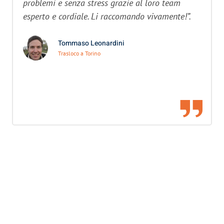
problemi e senza stress grazie al loro team
esperto e cordiale. Li raccomando vivamente!”.
Tommaso Leonardini
Trasloco a Torino