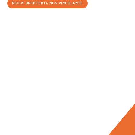
RICEVI UN'OFFERTA NON VINCOLANTE