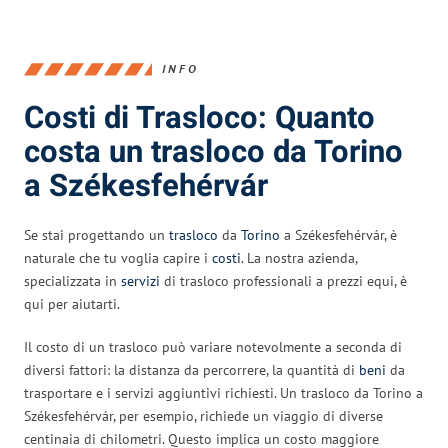
INFO
Costi di Trasloco: Quanto
costa un trasloco da Torino
a Székesfehérvár
Se stai progettando un
trasloco
da
Torino
a Székesfehérvár, è
naturale che tu voglia capire i
costi
. La nostra azienda,
specializzata in
servizi
di trasloco professionali a prezzi equi, è
qui per aiutarti.
Il costo di un trasloco può variare notevolmente a seconda di
diversi fattori: la distanza da percorrere, la quantità di
beni
da
trasportare e i servizi aggiuntivi richiesti. Un trasloco da Torino a
Székesfehérvár, per esempio, richiede un viaggio di diverse
centinaia di chilometri. Questo implica un costo maggiore