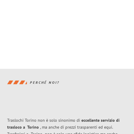
PERCHÉ NOI?
Traslochi Torino non è solo sinonimo di
eccellente
servizio di
trasloco
a
Torino
, ma anche di prezzi trasparenti ed equi.