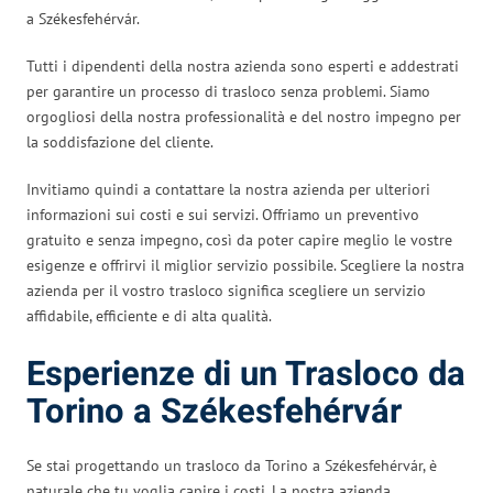
a Székesfehérvár.
Tutti i dipendenti della nostra azienda sono esperti e addestrati
per garantire un processo di trasloco senza problemi. Siamo
orgogliosi della nostra professionalità e del nostro impegno per
la soddisfazione del cliente.
Invitiamo quindi a contattare la nostra azienda per ulteriori
informazioni sui costi e sui servizi. Offriamo un preventivo
gratuito e senza impegno, così da poter capire meglio le vostre
esigenze e offrirvi il miglior servizio possibile. Scegliere la nostra
azienda per il vostro trasloco significa scegliere un servizio
affidabile, efficiente e di alta qualità.
Esperienze di un Trasloco da
Torino a Székesfehérvár
Se stai progettando un trasloco da Torino a Székesfehérvár, è
naturale che tu voglia capire i costi. La nostra azienda,