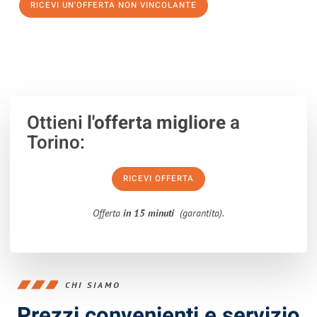
RICEVI UN'OFFERTA NON VINCOLANTE
100% non vincolante – Risposta garantita entro 15 minuti.
Ottieni
l'offerta migliore
a
Torino:
RICEVI OFFERTA
Offerta
in 15 minuti
(garantita).
CHI SIAMO
Prezzi convenienti e servizio