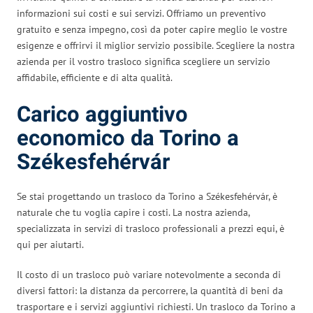
informazioni sui costi e sui servizi. Offriamo un preventivo
gratuito e senza impegno, così da poter capire meglio le vostre
esigenze e offrirvi il miglior servizio possibile. Scegliere la nostra
azienda per il vostro trasloco significa scegliere un servizio
affidabile, efficiente e di alta qualità.
Carico aggiuntivo
economico da Torino a
Székesfehérvár
Se stai progettando un trasloco da Torino a Székesfehérvár, è
naturale che tu voglia capire i costi. La nostra azienda,
specializzata in servizi di trasloco professionali a prezzi equi, è
qui per aiutarti.
Il costo di un trasloco può variare notevolmente a seconda di
diversi fattori: la distanza da percorrere, la quantità di beni da
trasportare e i servizi aggiuntivi richiesti. Un trasloco da Torino a