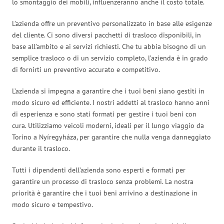
lo smontaggio dei mobili, influenzeranno anche il costo totale.
L’azienda offre un preventivo personalizzato in base alle esigenze
del cliente. Ci sono diversi pacchetti di trasloco disponibili, in
base all’ambito e ai servizi richiesti. Che tu abbia bisogno di un
semplice trasloco o di un servizio completo, l’azienda è in grado
di fornirti un preventivo accurato e competitivo.
L’azienda si impegna a garantire che i tuoi beni siano gestiti in
modo sicuro ed efficiente. I nostri addetti al trasloco hanno anni
di esperienza e sono stati formati per gestire i tuoi beni con
cura. Utilizziamo veicoli moderni, ideali per il lungo viaggio da
Torino a Nyíregyháza, per garantire che nulla venga danneggiato
durante il trasloco.
Tutti i dipendenti dell’azienda sono esperti e formati per
garantire un processo di trasloco senza problemi. La nostra
priorità è garantire che i tuoi beni arrivino a destinazione in
modo sicuro e tempestivo.