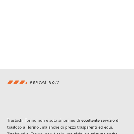
PERCHÉ NOI?
Traslochi Torino non è solo sinonimo di
eccellente
servizio di
trasloco
a
Torino
, ma anche di prezzi trasparenti ed equi.