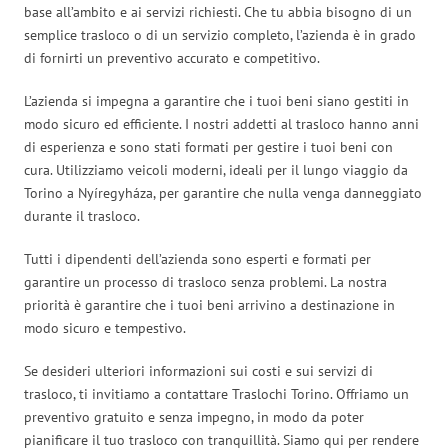
base all’ambito e ai servizi richiesti. Che tu abbia bisogno di un
semplice trasloco o di un servizio completo, l’azienda è in grado
di fornirti un preventivo accurato e competitivo.
L’azienda si impegna a garantire che i tuoi beni siano gestiti in
modo sicuro ed efficiente. I nostri addetti al trasloco hanno anni
di esperienza e sono stati formati per gestire i tuoi beni con
cura. Utilizziamo veicoli moderni, ideali per il lungo viaggio da
Torino a Nyíregyháza, per garantire che nulla venga danneggiato
durante il trasloco.
Tutti i dipendenti dell’azienda sono esperti e formati per
garantire un processo di trasloco senza problemi. La nostra
priorità è garantire che i tuoi beni arrivino a destinazione in
modo sicuro e tempestivo.
Se desideri ulteriori informazioni sui costi e sui servizi di
trasloco, ti invitiamo a contattare Traslochi Torino. Offriamo un
preventivo gratuito e senza impegno, in modo da poter
pianificare il tuo trasloco con tranquillità. Siamo qui per rendere