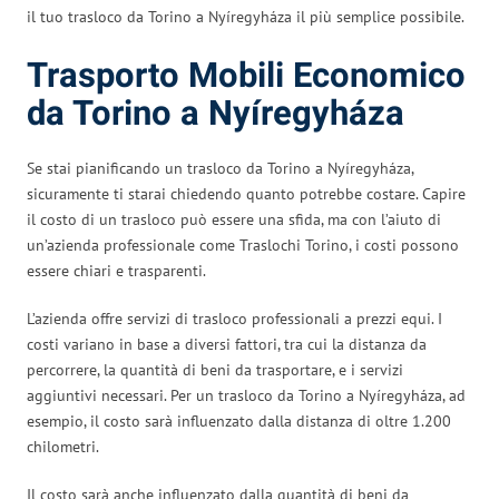
il tuo trasloco da Torino a Nyíregyháza il più semplice possibile.
Trasporto Mobili Economico
da Torino a Nyíregyháza
Se stai pianificando un trasloco da Torino a Nyíregyháza,
sicuramente ti starai chiedendo quanto potrebbe costare. Capire
il costo di un trasloco può essere una sfida, ma con l’aiuto di
un’azienda professionale come Traslochi Torino, i costi possono
essere chiari e trasparenti.
L’azienda offre servizi di trasloco professionali a prezzi equi. I
costi variano in base a diversi fattori, tra cui la distanza da
percorrere, la quantità di beni da trasportare, e i servizi
aggiuntivi necessari. Per un trasloco da Torino a Nyíregyháza, ad
esempio, il costo sarà influenzato dalla distanza di oltre 1.200
chilometri.
Il costo sarà anche influenzato dalla quantità di beni da