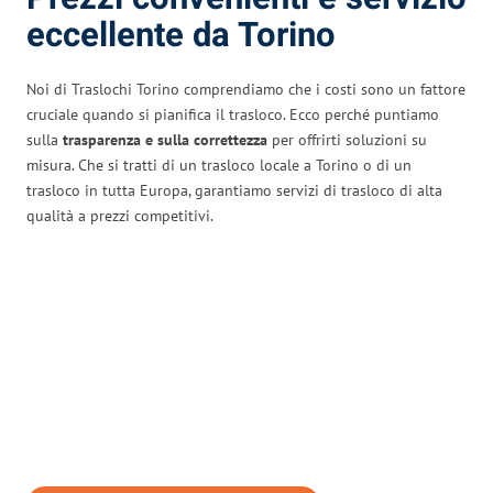
eccellente da Torino
Noi di Traslochi Torino comprendiamo che i costi sono un fattore
cruciale quando si pianifica il trasloco. Ecco perché puntiamo
sulla
trasparenza e sulla correttezza
per offrirti soluzioni su
misura. Che si tratti di un trasloco locale a Torino o di un
trasloco in tutta Europa, garantiamo servizi di trasloco di alta
qualità a prezzi competitivi.