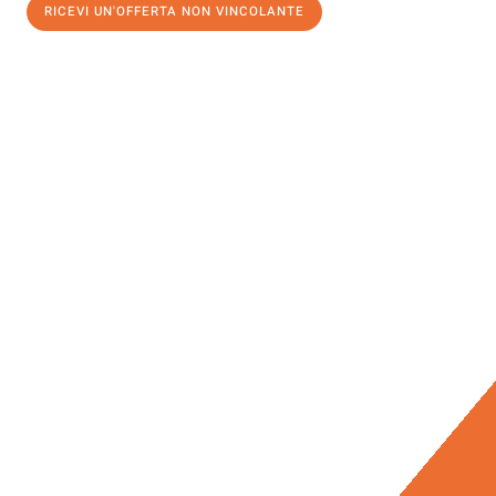
RICEVI UN'OFFERTA NON VINCOLANTE