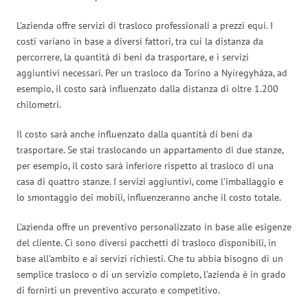
L’azienda offre servizi di trasloco professionali a prezzi equi. I
costi variano in base a diversi fattori, tra cui la distanza da
percorrere, la quantità di beni da trasportare, e i servizi
aggiuntivi necessari. Per un trasloco da Torino a Nyíregyháza, ad
esempio, il costo sarà influenzato dalla distanza di oltre 1.200
chilometri.
Il costo sarà anche influenzato dalla quantità di beni da
trasportare. Se stai traslocando un appartamento di due stanze,
per esempio, il costo sarà inferiore rispetto al trasloco di una
casa di quattro stanze. I servizi aggiuntivi, come l’imballaggio e
lo smontaggio dei mobili, influenzeranno anche il costo totale.
L’azienda offre un preventivo personalizzato in base alle esigenze
del cliente. Ci sono diversi pacchetti di trasloco disponibili, in
base all’ambito e ai servizi richiesti. Che tu abbia bisogno di un
semplice trasloco o di un servizio completo, l’azienda è in grado
di fornirti un preventivo accurato e competitivo.