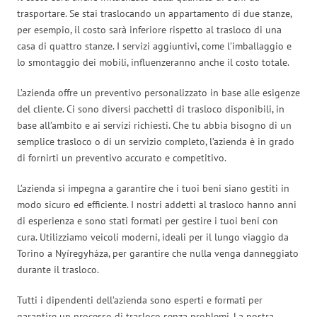
trasportare. Se stai traslocando un appartamento di due stanze,
per esempio, il costo sarà inferiore rispetto al trasloco di una
casa di quattro stanze. I servizi aggiuntivi, come l’imballaggio e
lo smontaggio dei mobili, influenzeranno anche il costo totale.
L’azienda offre un preventivo personalizzato in base alle esigenze
del cliente. Ci sono diversi pacchetti di trasloco disponibili, in
base all’ambito e ai servizi richiesti. Che tu abbia bisogno di un
semplice trasloco o di un servizio completo, l’azienda è in grado
di fornirti un preventivo accurato e competitivo.
L’azienda si impegna a garantire che i tuoi beni siano gestiti in
modo sicuro ed efficiente. I nostri addetti al trasloco hanno anni
di esperienza e sono stati formati per gestire i tuoi beni con
cura. Utilizziamo veicoli moderni, ideali per il lungo viaggio da
Torino a Nyíregyháza, per garantire che nulla venga danneggiato
durante il trasloco.
Tutti i dipendenti dell’azienda sono esperti e formati per
garantire un processo di trasloco senza problemi. La nostra