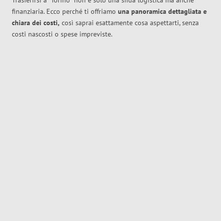
Trasferirsi a
Torino
non è solo una sfida logistica ma anche
finanziaria. Ecco perché ti offriamo
una panoramica dettagliata e
chiara dei costi,
così saprai esattamente cosa aspettarti, senza
costi nascosti o spese impreviste.