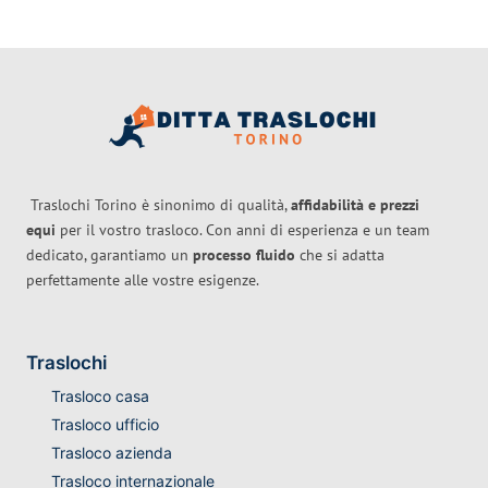
Traslochi Torino è sinonimo di qualità,
affidabilità e prezzi
equi
per il vostro trasloco. Con anni di esperienza e un team
dedicato, garantiamo un
processo fluido
che si adatta
perfettamente alle vostre esigenze.
Traslochi
Trasloco casa
Trasloco ufficio
Trasloco azienda
Trasloco internazionale