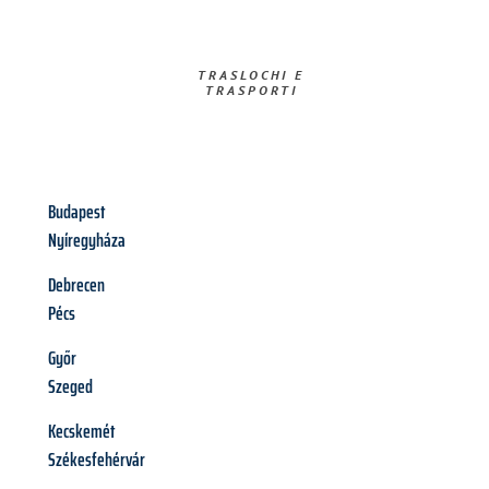
TRASLOCHI E
TRASPORTI​
Budapest
Nyíregyháza
Debrecen
Pécs
Győr
Szeged
Kecskemét
Székesfehérvár