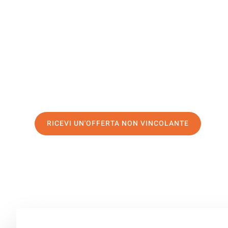
Kecskemé
Il tuo trasloco Torino Kecskemét può essere così facile!
servizio di prima classe
e assicurati i
migliori prezzi in 
Richiedo ora la tua offerta personalizzata e fai il prim
trasloco senza stress a Kecskemét
RICEVI UN'OFFERTA NON VINCOLANTE
100% non vincolante – Risposta garantita entro 15 minuti.