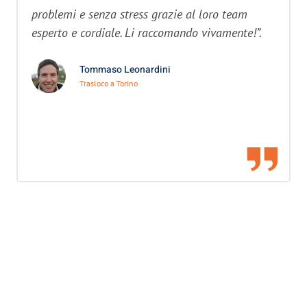
problemi e senza stress grazie al loro team
esperto e cordiale. Li raccomando vivamente!”.
Tommaso Leonardini
Trasloco a Torino