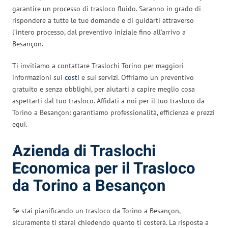
garantire un processo di trasloco fluido. Saranno in grado di
rispondere a tutte le tue domande e di guidarti attraverso
l’intero processo, dal preventivo iniziale fino all’arrivo a
Besançon.
Ti invitiamo a contattare Traslochi Torino per maggiori
informazioni sui
costi
e sui servizi. Offriamo un preventivo
gratuito e senza obblighi, per aiutarti a capire meglio cosa
aspettarti dal tuo trasloco. Affidati a noi per il tuo trasloco da
Torino a Besançon: garantiamo professionalità, efficienza e prezzi
equi.
Azienda di Traslochi
Economica per il Trasloco
da Torino a Besançon
Se stai pianificando un trasloco da Torino a Besançon,
sicuramente ti starai chiedendo quanto ti costerà. La risposta a