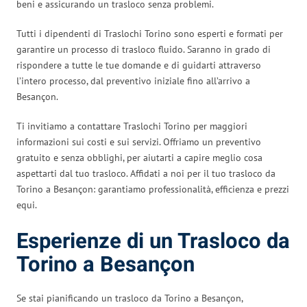
beni e assicurando un trasloco senza problemi.
Tutti i dipendenti di Traslochi Torino sono esperti e formati per
garantire un processo di trasloco fluido. Saranno in grado di
rispondere a tutte le tue domande e di guidarti attraverso
l’intero processo, dal preventivo iniziale fino all’arrivo a
Besançon.
Ti invitiamo a contattare Traslochi Torino per maggiori
informazioni sui costi e sui servizi. Offriamo un preventivo
gratuito e senza obblighi, per aiutarti a capire meglio cosa
aspettarti dal tuo trasloco. Affidati a noi per il tuo trasloco da
Torino a Besançon: garantiamo professionalità, efficienza e prezzi
equi.
Esperienze di un Trasloco da
Torino a Besançon
Se stai pianificando un trasloco da Torino a Besançon,