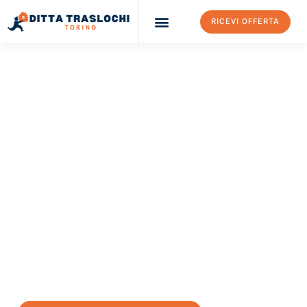
RICEVI OFFERTA
Ditta Traslochi Torino
Servizi Traslochi Torino
Costi e prezzi
TRASLOCHI TORINO
Traslochi Torino
Besançon
Il tuo trasloco Torino Besançon può essere così facile!
Sperimenta il nostro
servizio di prima classe
e assicurati i
migliori prezzi in Torino
.
Richiedo ora la tua offerta personalizzata e fai il primo passo
verso un trasloco senza stress a Besançon