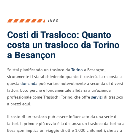
INFO
Costi di Trasloco: Quanto
costa un trasloco da Torino
a Besançon
Se stai pianificando un trasloco da
Torino
a Besançon,
sicuramente ti starai chiedendo quanto ti costerà. La risposta a
questa
domanda
può variare notevolmente a seconda di diversi
fattori. Ecco perché è fondamentale affidarsi a un’azienda
professionale come Traslochi Torino, che offre
servizi
di trasloco
a prezzi equi.
Il costo di un trasloco può essere influenzato da una serie di
fattori. Il primo e più ovvio è la distanza: un trasloco da Torino a
Besançon implica un viaggio di oltre 1.000 chilometri, che avrà