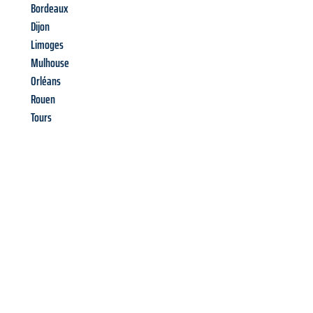
Bordeaux
Dijon
Limoges
Mulhouse
Orléans
Rouen
Tours
Richiedi ora la tua
offerta
al
miglior
prezzo !
Inviateci adesso la vostra richiesta non vincolante e