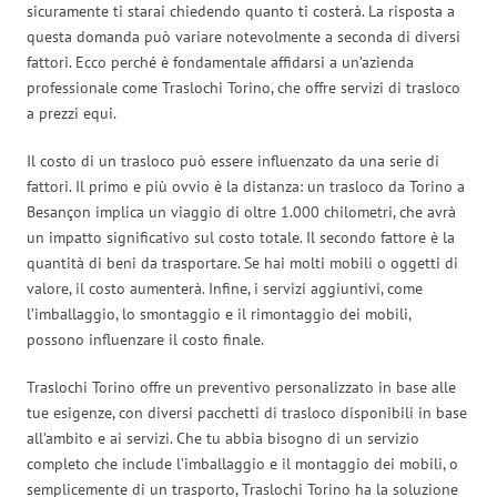
sicuramente ti starai chiedendo quanto ti costerà. La risposta a
questa domanda può variare notevolmente a seconda di diversi
fattori. Ecco perché è fondamentale affidarsi a un’azienda
professionale come Traslochi Torino, che offre servizi di trasloco
a prezzi equi.
Il costo di un trasloco può essere influenzato da una serie di
fattori. Il primo e più ovvio è la distanza: un trasloco da Torino a
Besançon implica un viaggio di oltre 1.000 chilometri, che avrà
un impatto significativo sul costo totale. Il secondo fattore è la
quantità di beni da trasportare. Se hai molti mobili o oggetti di
valore, il costo aumenterà. Infine, i servizi aggiuntivi, come
l’imballaggio, lo smontaggio e il rimontaggio dei mobili,
possono influenzare il costo finale.
Traslochi Torino offre un preventivo personalizzato in base alle
tue esigenze, con diversi pacchetti di trasloco disponibili in base
all’ambito e ai servizi. Che tu abbia bisogno di un servizio
completo che include l’imballaggio e il montaggio dei mobili, o
semplicemente di un trasporto, Traslochi Torino ha la soluzione