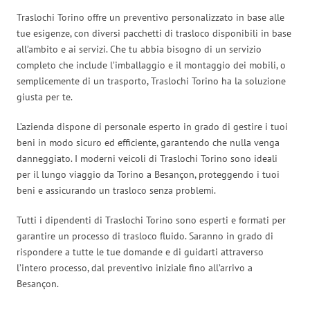
Traslochi Torino offre un preventivo personalizzato in base alle
tue esigenze, con diversi pacchetti di trasloco disponibili in base
all’ambito e ai servizi. Che tu abbia bisogno di un servizio
completo che include l’imballaggio e il montaggio dei mobili, o
semplicemente di un trasporto, Traslochi Torino ha la soluzione
giusta per te.
L’azienda dispone di personale esperto in grado di gestire i tuoi
beni in modo sicuro ed efficiente, garantendo che nulla venga
danneggiato. I moderni veicoli di Traslochi Torino sono ideali
per il lungo viaggio da Torino a Besançon, proteggendo i tuoi
beni e assicurando un trasloco senza problemi.
Tutti i dipendenti di Traslochi Torino sono esperti e formati per
garantire un processo di trasloco fluido. Saranno in grado di
rispondere a tutte le tue domande e di guidarti attraverso
l’intero processo, dal preventivo iniziale fino all’arrivo a
Besançon.