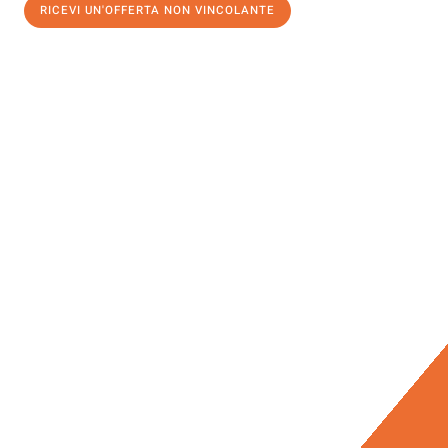
RICEVI UN'OFFERTA NON VINCOLANTE