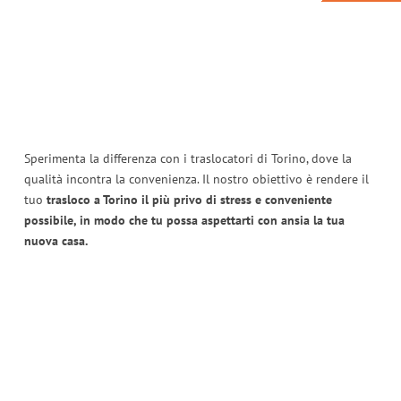
Sperimenta la differenza con i traslocatori di Torino, dove la
qualità incontra la convenienza. Il nostro obiettivo è rendere il
tuo
trasloco a Torino il più privo di stress e conveniente
possibile, in modo che tu possa aspettarti con ansia la tua
nuova casa.