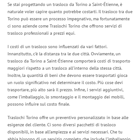
Se stai progettando un trasloco da Torino a Saint-Étienne, è
naturale voler capire quanto potrebbe costarti. Il trasloco tra due
Torino può essere un processo impegnativo, ma fortunatamente
ci sono aziende come Traslochi Torino che offrono servizi di
trasloco professionali a prezzi equi.
I costi di un trasloco sono influenzati da vari fattori.
Innanzitutto, c’è la distanza tra le due città. Ovviamente, un
trasloco da Torino a Saint-Étienne comporterà costi di trasporto
maggiori rispetto a un trasloco all’interno della stessa città.
Inoltre, la quantità di beni che devono essere trasportati gioca
un ruolo significativo nel determinare il costo. Più cose devi
trasportare, più alto sarà il prezzo. Infine, i servizi aggiuntivi,
come l’imballaggio, lo smontaggio e il montaggio dei mobili,
possono influire sul costo finale.
Traslochi Torino offre un preventivo personalizzato in base alle
esigenze del cliente. Ci sono diversi pacchetti di trasloco
disponibili, in base all’ampiezza e ai servizi necessari. Che tu
abbia bisogno di un servizio completo che include l’imballaggio