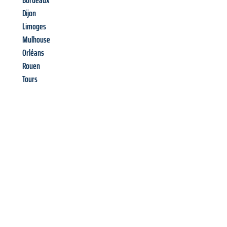
Bordeaux
Dijon
Limoges
Mulhouse
Orléans
Rouen
Tours
Richiedi ora la tua
offerta
al
miglior
prezzo !
Inviateci adesso la vostra richiesta non vincolante e
assicuratevi la vostra
offerta di trasloco per le vostre esigenze