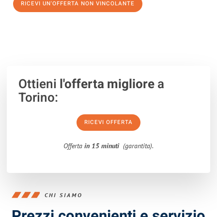
RICEVI UN'OFFERTA NON VINCOLANTE
100% non vincolante – Risposta garantita entro 15 minuti.
Ottieni
l'offerta migliore
a
Torino:
RICEVI OFFERTA
Offerta
in 15 minuti
(garantita).
CHI SIAMO
Prezzi convenienti e servizio