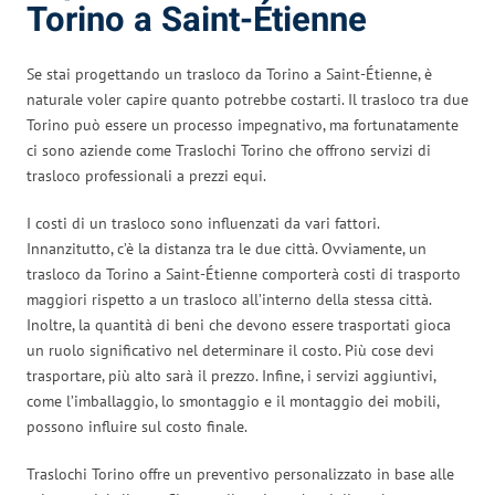
Torino a Saint-Étienne
Se stai progettando un trasloco da Torino a Saint-Étienne, è
naturale voler capire quanto potrebbe costarti. Il trasloco tra due
Torino può essere un processo impegnativo, ma fortunatamente
ci sono aziende come Traslochi Torino che offrono servizi di
trasloco professionali a prezzi equi.
I costi di un trasloco sono influenzati da vari fattori.
Innanzitutto, c’è la distanza tra le due città. Ovviamente, un
trasloco da Torino a Saint-Étienne comporterà costi di trasporto
maggiori rispetto a un trasloco all’interno della stessa città.
Inoltre, la quantità di beni che devono essere trasportati gioca
un ruolo significativo nel determinare il costo. Più cose devi
trasportare, più alto sarà il prezzo. Infine, i servizi aggiuntivi,
come l’imballaggio, lo smontaggio e il montaggio dei mobili,
possono influire sul costo finale.
Traslochi Torino offre un preventivo personalizzato in base alle