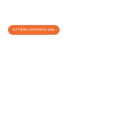
a Torino
al miglior prezzo! Approfitta dell’occasione per
un
trasloco senza stress
e con il massimo comfort:
OTTIENI L'OFFERTA ORA