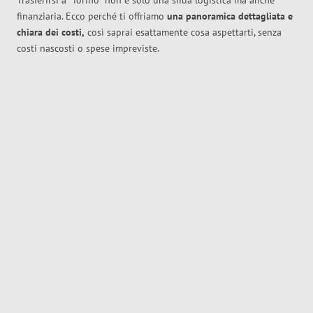
Trasferirsi a
Torino
non è solo una sfida logistica ma anche
finanziaria. Ecco perché ti offriamo
una panoramica dettagliata e
chiara dei costi,
così saprai esattamente cosa aspettarti, senza
costi nascosti o spese impreviste.