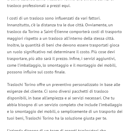
trasloco professionali a prezzi equi.
I costi di un trasloco sono influenzati da vari fattori.
Innanzitutto, c’è la distanza tra le due città. Ovviamente, un
trasloco da Torino a Saint-Étienne comporterà costi di trasporto
maggiori rispetto a un trasloco all’interno della stessa città.
Inoltre, la quantità di beni che devono essere trasportati gioca
un ruolo significativo nel determinare il costo. Più cose devi
trasportare, più alto sarà il prezzo. Infine, i servizi aggiuntivi,
come l’imballaggio, lo smontaggio e il montaggio dei mobili,
possono influire sul costo finale.
Traslochi Torino offre un preventivo personalizzato in base alle
esigenze del cliente. Ci sono diversi pacchetti di trasloco
disponibili, in base all’ampiezza e ai servizi necessari. Che tu
abbia bisogno di un servizio completo che include l’imballaggio
e lo smontaggio dei mobili, o semplicemente di un trasporto dei
tuoi beni, Traslochi Torino ha la soluzione giusta per te.
L’azienda dispone di un team di esperti traslocatori che