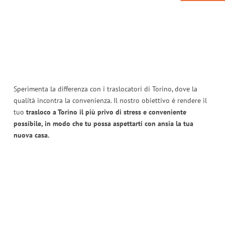
Sperimenta la differenza con i traslocatori di Torino, dove la
qualità incontra la convenienza. Il nostro obiettivo è rendere il
tuo
trasloco a Torino il più privo di stress e conveniente
possibile, in modo che tu possa aspettarti con ansia la tua
nuova casa.