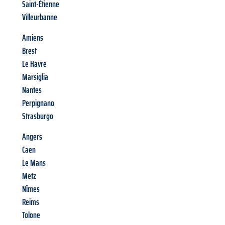
Saint-Étienne
Villeurbanne
Amiens
Brest
Le Havre
Marsiglia
Nantes
Perpignano
Strasburgo
Angers
Caen
Le Mans
Metz
Nîmes
Reims
Tolone