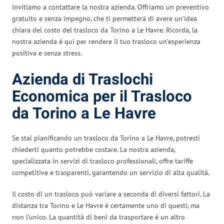
invitiamo a contattare la nostra azienda. Offriamo un preventivo
gratuito e senza impegno, che ti permetterà di avere un’idea
chiara del costo del trasloco da Torino a Le Havre. Ricorda, la
nostra azienda è qui per rendere il tuo trasloco un’esperienza
positiva e senza stress.
Azienda di Traslochi
Economica per il Trasloco
da Torino a Le Havre
Se stai pianificando un trasloco da Torino a Le Havre, potresti
chiederti quanto potrebbe costare. La nostra azienda,
specializzata in servizi di trasloco professionali, offre tariffe
competitive e trasparenti, garantendo un servizio di alta qualità.
Il costo di un trasloco può variare a seconda di diversi fattori. La
distanza tra Torino e Le Havre è certamente uno di questi, ma
non l’unico. La quantità di beni da trasportare è un altro