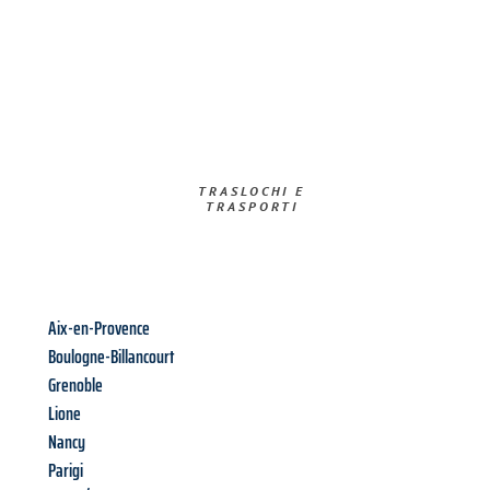
TRASLOCHI E
TRASPORTI​
Aix-en-Provence
Boulogne-Billancourt
Grenoble
Lione
Nancy
Parigi