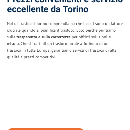
eccellente da Torino
Noi di Traslochi Torino comprendiamo che i costi sono un fattore
cruciale quando si pianifica il trasloco. Ecco perché puntiamo
sulla
trasparenza e sulla correttezza
per offrirti soluzioni su
misura. Che si tratti di un trasloco locale a Torino o di un
trasloco in tutta Europa, garantiamo servizi di trasloco di alta
qualità a prezzi competitivi.