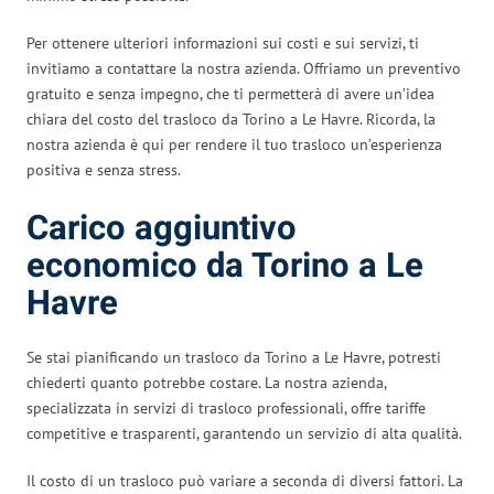
Per ottenere ulteriori informazioni sui costi e sui servizi, ti
invitiamo a contattare la nostra azienda. Offriamo un preventivo
gratuito e senza impegno, che ti permetterà di avere un’idea
chiara del costo del trasloco da Torino a Le Havre. Ricorda, la
nostra azienda è qui per rendere il tuo trasloco un’esperienza
positiva e senza stress.
Carico aggiuntivo
economico da Torino a Le
Havre
Se stai pianificando un trasloco da Torino a Le Havre, potresti
chiederti quanto potrebbe costare. La nostra azienda,
specializzata in servizi di trasloco professionali, offre tariffe
competitive e trasparenti, garantendo un servizio di alta qualità.
Il costo di un trasloco può variare a seconda di diversi fattori. La