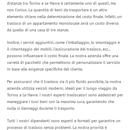
distanza tra Torino e Le Havre è certamente uno di questi, ma
non l’unico. La quantità di beni da trasportare è un altro
elemento chiave nella determinazione del costo finale. Infatti, un
trasloco di un appartamento monolocale avrà un costo diverso
da quello di una casa di tre stanze.
Inoltre, i servizi aggiuntivi, come l’imballaggio, lo smontaggio e
il rimontaggio dei mobili, l’assicurazione del trasloco, ecc.,
possono influenzare il costo finale. La nostra azienda offre una
varietà di pacchetti che permettono di personalizzare il servizio
in base alle esigenze specifiche del cliente.
Per assicurarci che il trasloco sia il più fluido possibile, la nostra
azienda utilizza veicoli moderni, ideali per il lungo viaggio da
Torino a Le Havre. I nostri esperti traslocatori sono addestrati per
maneggiare i tuoi beni con la massima cura, garantendo che
nulla si danneggi durante il trasporto.
Tutti i nostri dipendenti sono esperti e formati per garantire un
processo di trasloco senza problemi. La nostra priorità è