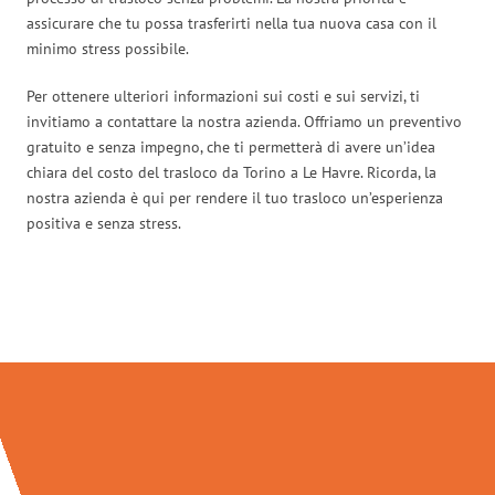
assicurare che tu possa trasferirti nella tua nuova casa con il
minimo stress possibile.
Per ottenere ulteriori informazioni sui costi e sui servizi, ti
invitiamo a contattare la nostra azienda. Offriamo un preventivo
gratuito e senza impegno, che ti permetterà di avere un’idea
chiara del costo del trasloco da Torino a Le Havre. Ricorda, la
nostra azienda è qui per rendere il tuo trasloco un’esperienza
positiva e senza stress.
Traslochi Torino in numeri: